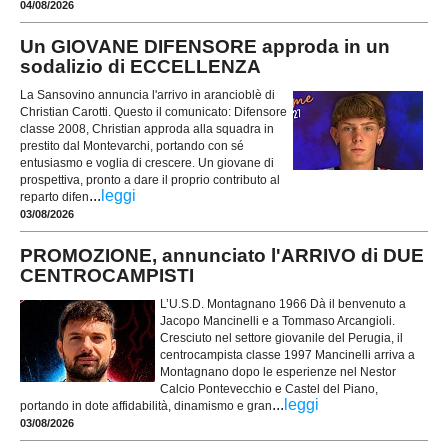
04/08/2026
Un GIOVANE DIFENSORE approda in un
sodalizio di ECCELLENZA
La Sansovino annuncia l'arrivo in arancioblè di
Christian Carotti. Questo il comunicato: Difensore
classe 2008, Christian approda alla squadra in
prestito dal Montevarchi, portando con sé
entusiasmo e voglia di crescere. Un giovane di
prospettiva, pronto a dare il proprio contributo al
...
leggi
reparto difen
03/08/2026
PROMOZIONE, annunciato l'ARRIVO di DUE
CENTROCAMPISTI
L’U.S.D. Montagnano 1966 Dà il benvenuto a
Jacopo Mancinelli e a Tommaso Arcangioli.
Cresciuto nel settore giovanile del Perugia, il
centrocampista classe 1997 Mancinelli arriva a
Montagnano dopo le esperienze nel Nestor
Calcio Pontevecchio e Castel del Piano,
...
leggi
portando in dote affidabilità, dinamismo e gran
03/08/2026