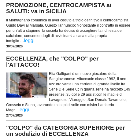
PROMOZIONE, CENTROCAMPISTA ai
SALUTI: va in SICILIA
Il Montagnano comunica di aver ceduto a titolo definitivo il centrocampista
Guido Davi al Marsala. Questo l'annuncio: Nonostante il contratto in essere
per un’altra stagione, la società ha deciso di accogliere la richiesta del
calciatore, consentendogli di avvicinarsi a casa e alla propria
...
leggi
famiglia.
30/07/2026
ECCELLENZA, che "COLPO" per
l'ATTACCO!
Elia Galligani è un nuovo giocatore della
Sangiovannese. Attaccante classe 1992, il neo
azzurro vanta una carriera di grande livello tra
Serie D e Serie C; in quarta serie ha raccolto 149
presenze, 35 gol e 29 assist con le maglie di
Lavagnese, Viareggio, San Donato Tavarnelle,
Grosseto e Siena, lavorando molteplici volte con mister Lamberto
...
leggi
Magr
27/07/2026
"COLPO" da CATEGORIA SUPERIORE per
un sodalizio di ECCELLENZA