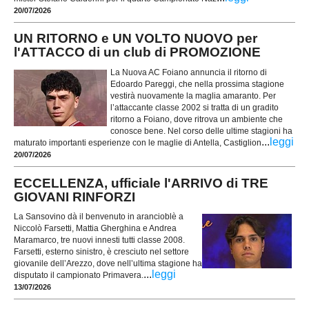
20/07/2026
UN RITORNO e UN VOLTO NUOVO per
l'ATTACCO di un club di PROMOZIONE
La Nuova AC Foiano annuncia il ritorno di
Edoardo Pareggi, che nella prossima stagione
vestirà nuovamente la maglia amaranto. Per
l’attaccante classe 2002 si tratta di un gradito
ritorno a Foiano, dove ritrova un ambiente che
conosce bene. Nel corso delle ultime stagioni ha
...
leggi
maturato importanti esperienze con le maglie di Antella, Castiglion
20/07/2026
ECCELLENZA, ufficiale l'ARRIVO di TRE
GIOVANI RINFORZI
La Sansovino dà il benvenuto in arancioblè a
Niccolò Farsetti, Mattia Gherghina e Andrea
Maramarco, tre nuovi innesti tutti classe 2008.
Farsetti, esterno sinistro, è cresciuto nel settore
giovanile dell’Arezzo, dove nell’ultima stagione ha
...
leggi
disputato il campionato Primavera.
13/07/2026