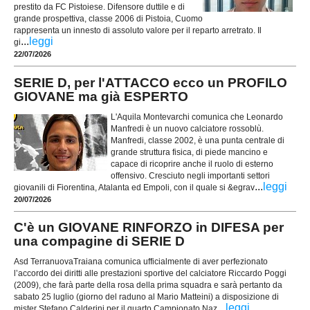
prestito da FC Pistoiese. Difensore duttile e di
grande prospettiva, classe 2006 di Pistoia, Cuomo
rappresenta un innesto di assoluto valore per il reparto arretrato. Il
...
leggi
gi
22/07/2026
SERIE D, per l'ATTACCO ecco un PROFILO
GIOVANE ma già ESPERTO
L'Aquila Montevarchi comunica che Leonardo
Manfredi è un nuovo calciatore rossoblù.
Manfredi, classe 2002, è una punta centrale di
grande struttura fisica, di piede mancino e
capace di ricoprire anche il ruolo di esterno
offensivo. Cresciuto negli importanti settori
...
leggi
giovanili di Fiorentina, Atalanta ed Empoli, con il quale si &egrav
20/07/2026
C'è un GIOVANE RINFORZO in DIFESA per
una compagine di SERIE D
Asd TerranuovaTraiana comunica ufficialmente di aver perfezionato
l’accordo dei diritti alle prestazioni sportive del calciatore Riccardo Poggi
(2009), che farà parte della rosa della prima squadra e sarà pertanto da
sabato 25 luglio (giorno del raduno al Mario Matteini) a disposizione di
...
leggi
mister Stefano Calderini per il quarto Campionato Naz