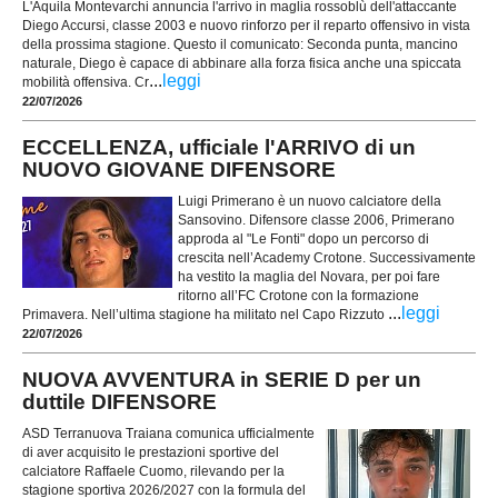
L'Aquila Montevarchi annuncia l'arrivo in maglia rossoblù dell'attaccante
Diego Accursi, classe 2003 e nuovo rinforzo per il reparto offensivo in vista
della prossima stagione. Questo il comunicato: Seconda punta, mancino
naturale, Diego è capace di abbinare alla forza fisica anche una spiccata
...
leggi
mobilità offensiva. Cr
22/07/2026
ECCELLENZA, ufficiale l'ARRIVO di un
NUOVO GIOVANE DIFENSORE
Luigi Primerano è un nuovo calciatore della
Sansovino. Difensore classe 2006, Primerano
approda al "Le Fonti" dopo un percorso di
crescita nell’Academy Crotone. Successivamente
ha vestito la maglia del Novara, per poi fare
ritorno all’FC Crotone con la formazione
...
leggi
Primavera. Nell’ultima stagione ha militato nel Capo Rizzuto
22/07/2026
NUOVA AVVENTURA in SERIE D per un
duttile DIFENSORE
ASD Terranuova Traiana comunica ufficialmente
di aver acquisito le prestazioni sportive del
calciatore Raffaele Cuomo, rilevando per la
stagione sportiva 2026/2027 con la formula del