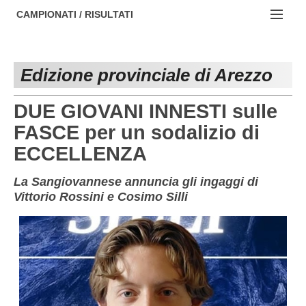
AREZZO
NOTIZIE:
CAMPIONATI / RISULTATI
FIRENZE
Societa' professionistiche
Campionati :
GROSSETO
Le iniziative di TOSCANA GOL
Edizione provinciale di Arezzo
NAZIONALI
LIVORNO
Beach soccer
REGIONALI
DUE GIOVANI INNESTI sulle
LUCCA
Rappresentative regionali e provinciali
FASCE per un sodalizio di
ECCELLENZA
MASSA CARRARA
FIGC Toscana
PISA
Calcio femminile
La Sangiovannese annuncia gli ingaggi di
Vittorio Rossini e Cosimo Silli
PISTOIA
Calcio a 5
PRATO
Societa' piu'
SIENA
Amatori AICS Lucca
Carica la tua Rosa