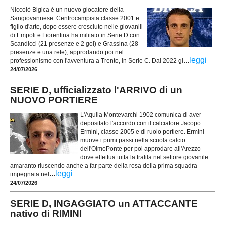
Niccolò Bigica è un nuovo giocatore della
Sangiovannese. Centrocampista classe 2001 e
figlio d'arte, dopo essere cresciuto nelle giovanili
di Empoli e Fiorentina ha militato in Serie D con
Scandicci (21 presenze e 2 gol) e Grassina (28
presenze e una rete), approdando poi nel
...
leggi
professionismo con l'avventura a Trento, in Serie C. Dal 2022 gi
24/07/2026
SERIE D, ufficializzato l'ARRIVO di un
NUOVO PORTIERE
L'Aquila Montevarchi 1902 comunica di aver
depositato l'accordo con il calciatore Jacopo
Ermini, classe 2005 e di ruolo portiere. Ermini
muove i primi passi nella scuola calcio
dell'OlmoPonte per poi approdare all'Arezzo
dove effettua tutta la trafila nel settore giovanile
amaranto riuscendo anche a far parte della rosa della prima squadra
...
leggi
impegnata nel
24/07/2026
SERIE D, INGAGGIATO un ATTACCANTE
nativo di RIMINI