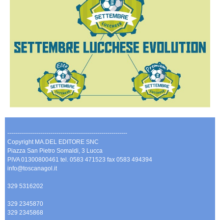
-------------------------------------------------------------
Copyright MA.DEL EDITORE SNC
Piazza San Pietro Somaldi, 3 Lucca
PIVA 01300800461 tel. 0583 471523 fax 0583 494394
info@toscanagol.it
329 5316202
329 2345870
329 2345868