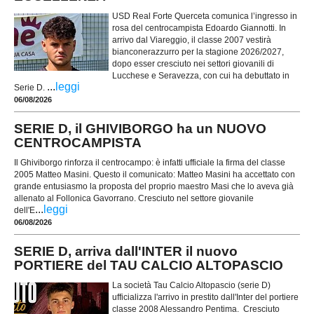
USD Real Forte Querceta comunica l’ingresso in
rosa del centrocampista Edoardo Giannotti. In
arrivo dal Viareggio, il classe 2007 vestirà
bianconerazzurro per la stagione 2026/2027,
dopo esser cresciuto nei settori giovanili di
Lucchese e Seravezza, con cui ha debuttato in
...
leggi
Serie D.
06/08/2026
SERIE D, il GHIVIBORGO ha un NUOVO
CENTROCAMPISTA
Il Ghiviborgo rinforza il centrocampo: è infatti ufficiale la firma del classe
2005 Matteo Masini. Questo il comunicato: Matteo Masini ha accettato con
grande entusiasmo la proposta del proprio maestro Masi che lo aveva già
allenato al Follonica Gavorrano. Cresciuto nel settore giovanile
...
leggi
dell'E
06/08/2026
SERIE D, arriva dall'INTER il nuovo
PORTIERE del TAU CALCIO ALTOPASCIO
La società Tau Calcio Altopascio (serie D)
ufficializza l'arrivo in prestito dall'Inter del portiere
classe 2008 Alessandro Pentima. Cresciuto