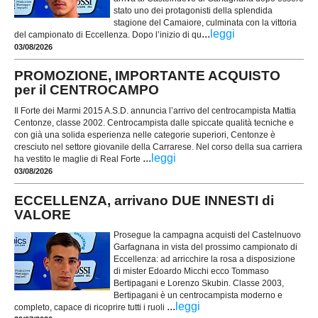
stato uno dei protagonisti della splendida
stagione del Camaiore, culminata con la vittoria
...
leggi
del campionato di Eccellenza. Dopo l’inizio di qu
03/08/2026
PROMOZIONE, IMPORTANTE ACQUISTO
per il CENTROCAMPO
Il Forte dei Marmi 2015 A.S.D. annuncia l’arrivo del centrocampista Mattia
Centonze, classe 2002. Centrocampista dalle spiccate qualità tecniche e
con già una solida esperienza nelle categorie superiori, Centonze è
cresciuto nel settore giovanile della Carrarese. Nel corso della sua carriera
...
leggi
ha vestito le maglie di Real Forte
03/08/2026
ECCELLENZA, arrivano DUE INNESTI di
VALORE
Prosegue la campagna acquisti del Castelnuovo
Garfagnana in vista del prossimo campionato di
Eccellenza: ad arricchire la rosa a disposizione
di mister Edoardo Micchi ecco Tommaso
Bertipagani e Lorenzo Skubin. Classe 2003,
Bertipagani è un centrocampista moderno e
...
leggi
completo, capace di ricoprire tutti i ruoli