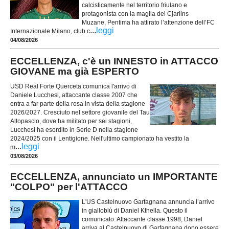
calcisticamente nel territorio friulano e
protagonista con la maglia del Cjarlins
Muzane, Pentima ha attirato l’attenzione dell’FC
...
leggi
Internazionale Milano, club c
04/08/2026
ECCELLENZA, c'è un INNESTO in ATTACCO
GIOVANE ma già ESPERTO
USD Real Forte Querceta comunica l'arrivo di
Daniele Lucchesi, attaccante classe 2007 che
entra a far parte della rosa in vista della stagione
2026/2027. Cresciuto nel settore giovanile del Tau
Altopascio, dove ha militato per sei stagioni,
Lucchesi ha esordito in Serie D nella stagione
2024/2025 con il Lentigione. Nell'ultimo campionato ha vestito la
...
leggi
m
03/08/2026
ECCELLENZA, annunciato un IMPORTANTE
"COLPO" per l'ATTACCO
L'US Castelnuovo Garfagnana annuncia l’arrivo
in gialloblù di Daniel Kthella. Questo il
comunicato: Attaccante classe 1998, Daniel
arriva al Castelnuovo di Garfagnana dopo essere