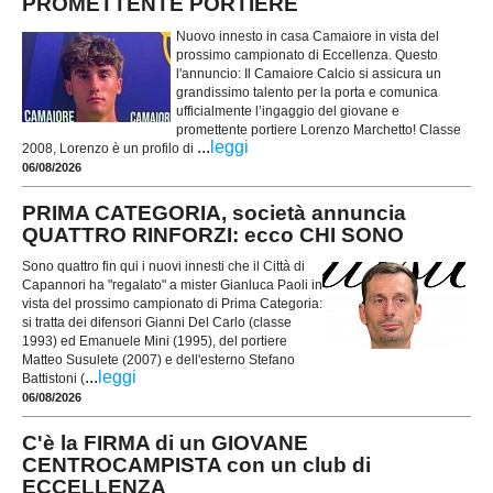
PROMETTENTE PORTIERE
Nuovo innesto in casa Camaiore in vista del
prossimo campionato di Eccellenza. Questo
l'annuncio: Il Camaiore Calcio si assicura un
grandissimo talento per la porta e comunica
ufficialmente l’ingaggio del giovane e
promettente portiere Lorenzo Marchetto! Classe
...
leggi
2008, Lorenzo è un profilo di
06/08/2026
PRIMA CATEGORIA, società annuncia
QUATTRO RINFORZI: ecco CHI SONO
Sono quattro fin qui i nuovi innesti che il Città di
Capannori ha "regalato" a mister Gianluca Paoli in
vista del prossimo campionato di Prima Categoria:
si tratta dei difensori Gianni Del Carlo (classe
1993) ed Emanuele Mini (1995), del portiere
Matteo Susulete (2007) e dell'esterno Stefano
...
leggi
Battistoni (
06/08/2026
C'è la FIRMA di un GIOVANE
CENTROCAMPISTA con un club di
ECCELLENZA