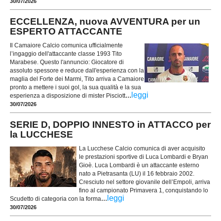
30/07/2026
ECCELLENZA, nuova AVVENTURA per un
ESPERTO ATTACCANTE
Il Camaiore Calcio comunica ufficialmente
l’ingaggio dell'attaccante classe 1993 Tito
Marabese. Questo l'annuncio: Giocatore di
assoluto spessore e reduce dall'esperienza con la
maglia del Forte dei Marmi, Tito arriva a Camaiore
pronto a mettere i suoi gol, la sua qualità e la sua
...
leggi
esperienza a disposizione di mister Pisciott
30/07/2026
SERIE D, DOPPIO INNESTO in ATTACCO per
la LUCCHESE
La Lucchese Calcio comunica di aver acquisito
le prestazioni sportive di Luca Lombardi e Bryan
Gioè. Luca Lombardi è un attaccante esterno
nato a Pietrasanta (LU) il 16 febbraio 2002.
Cresciuto nel settore giovanile dell’Empoli, arriva
fino al campionato Primavera 1, conquistando lo
...
leggi
Scudetto di categoria con la forma
30/07/2026