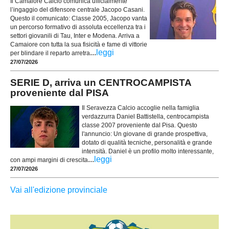
Il Camaiore Calcio comunica ufficialmente
l’ingaggio del difensore centrale Jacopo Casani.
Questo il comunicato: Classe 2005, Jacopo vanta
un percorso formativo di assoluta eccellenza tra i
settori giovanili di Tau, Inter e Modena. Arriva a
Camaiore con tutta la sua fisicità e fame di vittorie
...
leggi
per blindare il reparto arretra
27/07/2026
SERIE D, arriva un CENTROCAMPISTA
proveniente dal PISA
Il Seravezza Calcio accoglie nella famiglia
verdazzurra Daniel Battistella, centrocampista
classe 2007 proveniente dal Pisa. Questo
l'annuncio: Un giovane di grande prospettiva,
dotato di qualità tecniche, personalità e grande
intensità. Daniel è un profilo molto interessante,
...
leggi
con ampi margini di crescita
27/07/2026
Vai all'edizione provinciale