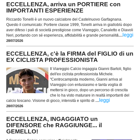
ECCELLENZA, arriva un PORTIERE con
IMPORTANTI ESPERIENZE
Riccardo Tonelli è un nuovo calciatore del Castelnuovo Garfagnana.
Questo il comunicato: Portiere classe 1999, Tonelli arriva in gialloblù dopo
aver difeso i pali di società prestigiose come Viareggio, Canaletto e Diavoli
...
leggi
Neri, portando con sé esperienza, affidabilità e grande personalit&
28/07/2026
ECCELLENZA, c'è la FIRMA del FIGLIO di un
EX CICLISTA PROFESSIONISTA
Il Viareggio Calcio ingaggia Gianni Bartoli, figlio
dell'ex ciclista professionista Michele.
"Centrocampista moderno, Gianni arriva al
Viareggio con entusiasmo e tanta voglia di
mettersi in gioco, dopo un percorso di crescita
che lo ha visto maturare in realtà importanti del
...
leggi
calcio toscano. Visione di gioco, intensità e spirito di
28/07/2026
ECCELLENZA, INGAGGIATO un
DIFENSORE che RAGGIUNGE... il
GEMELLO!