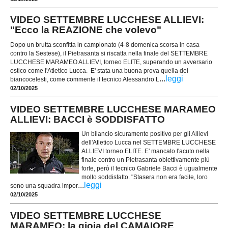
VIDEO SETTEMBRE LUCCHESE ALLIEVI:
"Ecco la REAZIONE che volevo"
Dopo un brutta sconfitta in campionato (4-8 domenica scorsa in casa
contro la Sestese), il Pietrasanta si riscatta nella finale del SETTEMBRE
LUCCHESE MARAMEO ALLIEVI, torneo ELITE, superando un avversario
ostico come l'Atletico Lucca. E' stata una buona prova quella dei
...
leggi
biancocelesti, come commente il tecnico Alessandro L
02/10/2025
VIDEO SETTEMBRE LUCCHESE MARAMEO
ALLIEVI: BACCI è SODDISFATTO
Un bilancio sicuramente positivo per gli Allievi
dell'Atletico Lucca nel SETTEMBRE LUCCHESE
ALLIEVI torneo ELITE. E' mancato l'acuto nella
finale contro un Pietrasanta obiettivamente più
forte, però il tecnico Gabriele Bacci è ugualmente
molto soddisfatto. "Stasera non era facile, loro
...
leggi
sono una squadra impor
02/10/2025
VIDEO SETTEMBRE LUCCHESE
MARAMEO: la gioia del CAMAIORE