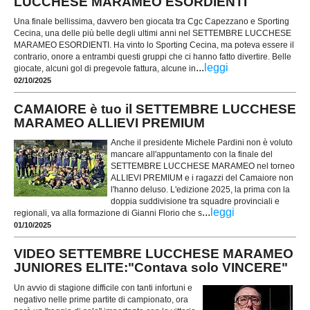
LUCCHESE MARAMEO ESORDIENTI
Una finale bellissima, davvero ben giocata tra Cgc Capezzano e Sporting
Cecina, una delle più belle degli ultimi anni nel SETTEMBRE LUCCHESE
MARAMEO ESORDIENTI. Ha vinto lo Sporting Cecina, ma poteva essere il
contrario, onore a entrambi questi gruppi che ci hanno fatto divertire. Belle
...
leggi
giocate, alcuni gol di pregevole fattura, alcune in
02/10/2025
CAMAIORE è tuo il SETTEMBRE LUCCHESE
MARAMEO ALLIEVI PREMIUM
Anche il presidente Michele Pardini non è voluto
mancare all'appuntamento con la finale del
SETTEMBRE LUCCHESE MARAMEO nel torneo
ALLIEVI PREMIUM e i ragazzi del Camaiore non
l'hanno deluso. L'edizione 2025, la prima con la
doppia suddivisione tra squadre provinciali e
...
leggi
regionali, va alla formazione di Gianni Florio che s
01/10/2025
VIDEO SETTEMBRE LUCCHESE MARAMEO
JUNIORES ELITE:"Contava solo VINCERE"
Un avvio di stagione difficile con tanti infortuni e
negativo nelle prime partite di campionato, ora