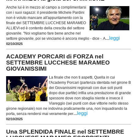
Anche lui è in mezzo al campo a complimentarsi
con i suoi ragazzi: il presidente Michele Pardini
non è voluto mancare all'appuntamento con la
finale del SETTEMBRE LUCCHESE MARAMEO
ALLIEVI ed è contento della crescita del settore
giovanile. "Noi vogliamo fare bene anche nel
...
leggi
settore giovanile, poi se vinciamo è ancora meglio - dice -. A
02/10/2025
ACADEMY PORCARI di FORZA nel
SETTEMBRE LUCCHESE MARAMEO
GIOVANISSIMI
La finale che non ti aspetti, Quella in cui
l'Academy Porcari (partenza stentata nel girone B
dei Giovanissimi regionali con due soli punti
dopo due partite) infila una prestazione di grande
spessore dove non sbaglia niente e invece il
Viareggio (sei punti con due vittorie nello stesso
girone regionale) non ne indovina praticamente una, non inquadrando la
...
leggi
porta, senza rendersi mai veramente per
02/10/2025
Una SPLENDIDA FINALE nel SETTEMBRE