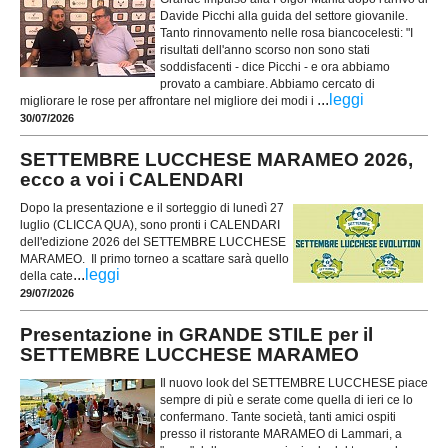
Davide Picchi alla guida del settore giovanile.
Tanto rinnovamento nelle rosa biancocelesti: "I
risultati dell'anno scorso non sono stati
soddisfacenti - dice Picchi - e ora abbiamo
provato a cambiare. Abbiamo cercato di
...
leggi
migliorare le rose per affrontare nel migliore dei modi i
30/07/2026
SETTEMBRE LUCCHESE MARAMEO 2026,
ecco a voi i CALENDARI
Dopo la presentazione e il sorteggio di lunedì 27
luglio (CLICCA QUA), sono pronti i CALENDARI
dell'edizione 2026 del SETTEMBRE LUCCHESE
MARAMEO. Il primo torneo a scattare sarà quello
...
leggi
della cate
29/07/2026
Presentazione in GRANDE STILE per il
SETTEMBRE LUCCHESE MARAMEO
Il nuovo look del SETTEMBRE LUCCHESE piace
sempre di più e serate come quella di ieri ce lo
confermano. Tante società, tanti amici ospiti
presso il ristorante MARAMEO di Lammari, a