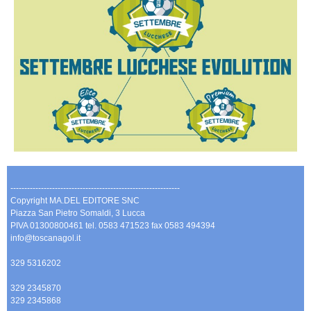
-------------------------------------------------------------
Copyright MA.DEL EDITORE SNC
Piazza San Pietro Somaldi, 3 Lucca
PIVA 01300800461 tel. 0583 471523 fax 0583 494394
info@toscanagol.it
329 5316202
329 2345870
329 2345868