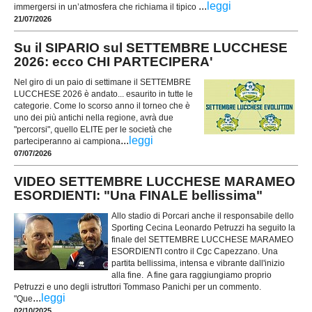
...
leggi
immergersi in un’atmosfera che richiama il tipico
21/07/2026
Su il SIPARIO sul SETTEMBRE LUCCHESE
2026: ecco CHI PARTECIPERA'
Nel giro di un paio di settimane il SETTEMBRE
LUCCHESE 2026 è andato... esaurito in tutte le
categorie. Come lo scorso anno il torneo che è
uno dei più antichi nella regione, avrà due
"percorsi", quello ELITE per le società che
...
leggi
parteciperanno ai campiona
07/07/2026
VIDEO SETTEMBRE LUCCHESE MARAMEO
ESORDIENTI: "Una FINALE bellissima"
Allo stadio di Porcari anche il responsabile dello
Sporting Cecina Leonardo Petruzzi ha seguito la
finale del SETTEMBRE LUCCHESE MARAMEO
ESORDIENTI contro il Cgc Capezzano. Una
partita bellissima, intensa e vibrante dall'inizio
alla fine. A fine gara raggiungiamo proprio
Petruzzi e uno degli istruttori Tommaso Panichi per un commento.
...
leggi
"Que
02/10/2025