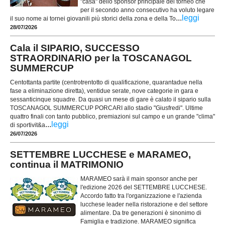
"casa" dello sponsor principale del torneo che
per il secondo anno consecutivo ha voluto legare
...
leggi
il suo nome ai tornei giovanili più storici della zona e della To
28/07/2026
Cala il SIPARIO, SUCCESSO
STRAORDINARIO per la TOSCANAGOL
SUMMERCUP
Centottanta partite (centrotrentotto di qualificazione, quarantadue nella
fase a eliminazione diretta), ventidue serate, nove categorie in gara e
sessanticinque squadre. Da quasi un mese di gare è calato il sipario sulla
TOSCANAGOL SUMMERCUP PORCARI allo stadio "Giusfredi". Ultime
quattro finali con tanto pubblico, premiazioni sul campo e un grande "clima"
...
leggi
di sportivit&a
26/07/2026
SETTEMBRE LUCCHESE e MARAMEO,
continua il MATRIMONIO
MARAMEO sarà il main sponsor anche per
l'edizione 2026 del SETTEMBRE LUCCHESE.
Accordo fatto tra l'organizzazione e l'azienda
lucchese leader nella ristorazione e del settore
alimentare. Da tre generazioni è sinonimo di
Famiglia e tradizione. MARAMEO significa