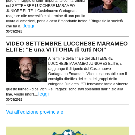
però un "raggio di sole" importante con la vittoria
nel SETTEMBRE LUCCHESE MARAMEO
JUNIORE ELITE. Il Castelnuovo Garfagnana
reagisce alle avversità e al termine di una partita
avara di emozioni, porta a casa l'importante trofeo. "Ringrazio la società
...
leggi
che ha d
30/09/2025
VIDEO SETTEMBRE LUCCHESE MARAMEO
ELITE: "E una VITTORIA di tutti NOI"
Al termine della finale del SETTEMBRE
LUCCHESE MARAMEO JUNIORES ELITE, ci
raggiunge il dirigente del Castelnuovo
Garfagnana Emanuele Vichi, responsabile per il
consiglio direttivo del club dei gruppi della
categoria Juniores. "Ci tenevamo tanto a vincere
questo torneo - dice Vichi - e i ragazzi sono stati splendidi dall'inizio alla
...
leggi
fine. Voglio ringra
30/09/2025
Vai all'edizione provinciale