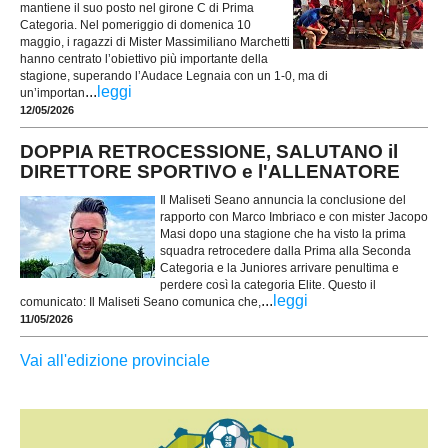
mantiene il suo posto nel girone C di Prima
Categoria. Nel pomeriggio di domenica 10
maggio, i ragazzi di Mister Massimiliano Marchetti
hanno centrato l’obiettivo più importante della
stagione, superando l’Audace Legnaia con un 1-0, ma di
...
leggi
un’importan
12/05/2026
DOPPIA RETROCESSIONE, SALUTANO il
DIRETTORE SPORTIVO e l'ALLENATORE
Il Maliseti Seano annuncia la conclusione del
rapporto con Marco Imbriaco e con mister Jacopo
Masi dopo una stagione che ha visto la prima
squadra retrocedere dalla Prima alla Seconda
Categoria e la Juniores arrivare penultima e
perdere così la categoria Elite. Questo il
...
leggi
comunicato: Il Maliseti Seano comunica che,
11/05/2026
Vai all'edizione provinciale