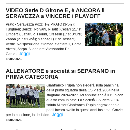
VIDEO Serie D Girone E, è ANCORA il
SERAVEZZA a VINCERE i PLAYOFF
Prato - Seravezza Pozzi 1-2 PRATO (3-5-2):
Furghieri; Berizzi, Polvani, Risaliti; Cesari (21’ st
Limberti), Lattarulo, Fiorini, Greselin (1’ st D’Orsi),
Zanon (21’ st Gioè); Mencagli (1’ st Rossetti),
Verde. A disposizione: Stomeo, Santarelli, Corsa,
Atzeni, Sarpa. Allenatore: Alessandro Dal
...
leggi
Canto.
18/05/2026
ALLENATORE e società si SEPARANO in
PRIMA CATEGORIA
Gianfranco Trupia non siederà sulla panchina
della prima squadra della GS Pietà 2004 nella
stagione 2026/2027. Ad annunciarlo è il club con
questo comunicato: La Società GS Pieta 2004
saluta Mister Gianfranco Trupia ringraziandolo
per il lavoro svolto in questi anni insieme. Grazie
...
leggi
per la passione, la dedizion
15/05/2026