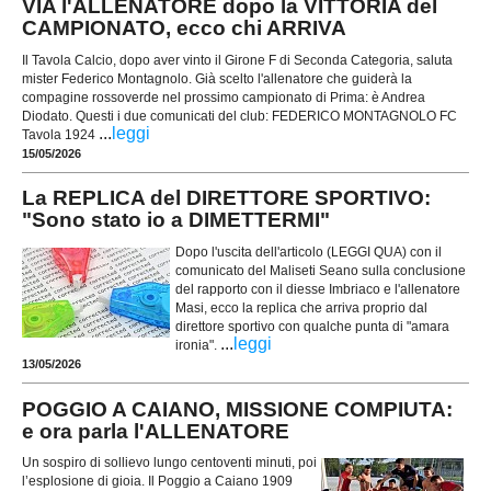
VIA l'ALLENATORE dopo la VITTORIA del
CAMPIONATO, ecco chi ARRIVA
Il Tavola Calcio, dopo aver vinto il Girone F di Seconda Categoria, saluta
mister Federico Montagnolo. Già scelto l'allenatore che guiderà la
compagine rossoverde nel prossimo campionato di Prima: è Andrea
Diodato. Questi i due comunicati del club: FEDERICO MONTAGNOLO FC
...
leggi
Tavola 1924
15/05/2026
La REPLICA del DIRETTORE SPORTIVO:
"Sono stato io a DIMETTERMI"
Dopo l'uscita dell'articolo (LEGGI QUA) con il
comunicato del Maliseti Seano sulla conclusione
del rapporto con il diesse Imbriaco e l'allenatore
Masi, ecco la replica che arriva proprio dal
direttore sportivo con qualche punta di "amara
...
leggi
ironia".
13/05/2026
POGGIO A CAIANO, MISSIONE COMPIUTA:
e ora parla l'ALLENATORE
Un sospiro di sollievo lungo centoventi minuti, poi
l’esplosione di gioia. Il Poggio a Caiano 1909