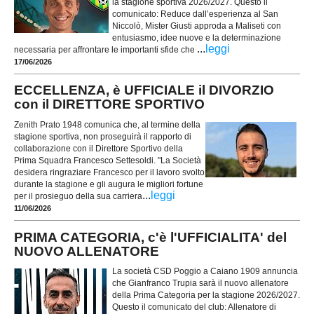
la stagione sportiva 2026/2027. Questo il
comunicato: Reduce dall’esperienza al San
Niccolò, Mister Giusti approda a Maliseti con
entusiasmo, idee nuove e la determinazione
...
leggi
necessaria per affrontare le importanti sfide che
17/06/2026
ECCELLENZA, è UFFICIALE il DIVORZIO
con il DIRETTORE SPORTIVO
Zenith Prato 1948 comunica che, al termine della
stagione sportiva, non proseguirà il rapporto di
collaborazione con il Direttore Sportivo della
Prima Squadra Francesco Settesoldi. "La Società
desidera ringraziare Francesco per il lavoro svolto
durante la stagione e gli augura le migliori fortune
...
leggi
per il prosieguo della sua carriera
11/06/2026
PRIMA CATEGORIA, c'è l'UFFICIALITA' del
NUOVO ALLENATORE
La società CSD Poggio a Caiano 1909 annuncia
che Gianfranco Trupia sarà il nuovo allenatore
della Prima Categoria per la stagione 2026/2027.
Questo il comunicato del club: Allenatore di