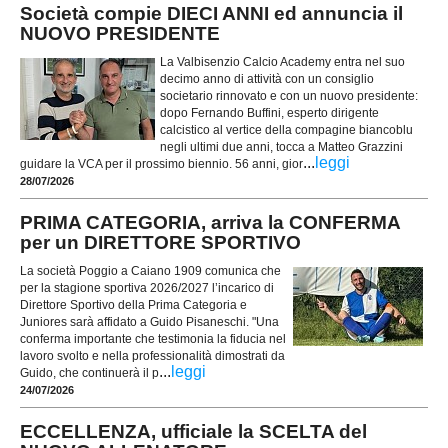
Società compie DIECI ANNI ed annuncia il
NUOVO PRESIDENTE
La Valbisenzio Calcio Academy entra nel suo
decimo anno di attività con un consiglio
societario rinnovato e con un nuovo presidente:
dopo Fernando Buffini, esperto dirigente
calcistico al vertice della compagine biancoblu
negli ultimi due anni, tocca a Matteo Grazzini
...
leggi
guidare la VCA per il prossimo biennio. 56 anni, gior
28/07/2026
PRIMA CATEGORIA, arriva la CONFERMA
per un DIRETTORE SPORTIVO
La società Poggio a Caiano 1909 comunica che
per la stagione sportiva 2026/2027 l’incarico di
Direttore Sportivo della Prima Categoria e
Juniores sarà affidato a Guido Pisaneschi. "Una
conferma importante che testimonia la fiducia nel
lavoro svolto e nella professionalità dimostrati da
...
leggi
Guido, che continuerà il p
24/07/2026
ECCELLENZA, ufficiale la SCELTA del