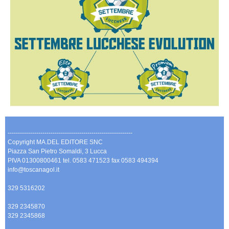
-------------------------------------------------------------
Copyright MA.DEL EDITORE SNC
Piazza San Pietro Somaldi, 3 Lucca
PIVA 01300800461 tel. 0583 471523 fax 0583 494394
info@toscanagol.it
329 5316202
329 2345870
329 2345868