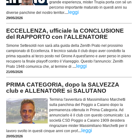
grande esperienza, mister Trupia porta con sé un
percorso importante maturato in questi anni su
...
leggi
diverse panchine del nostro territor
29/05/2026
ECCELLENZA, ufficiale la CONCLUSIONE
del RAPPORTO con l'ALLENATORE
Simone Settesoldi non sarà alla guida della Zenith Prato nel prossimo
campionato di Eccellenza. Il tecnico saluta il club dopo aver condotto la
prima squadra al terzo posto nel Girone A quest'anno e aver perso in pieno
recupero la finale playoff contro il Viareggio. Questo l'annuncio: Zenith
...
leggi
Prato 1948 comunica che, al termine di
21/05/2026
PRIMA CATEGORIA, dopo la SALVEZZA
club e ALLENATORE si SALUTANO
Termina l'avventura di Massimiliano Marchetti
sulla panchina del Poggio a Caiano dopo la
permanenza ottenuta in Prima Categoria. Ad
annunciarlo è il club con questo comunicato: La
società CSD Poggio a Caiano 1909 desidera
ringraziare mister Massimiliano Marchetti per il
...
leggi
lavoro svolto in questi cinque anni con prof
20/05/2026