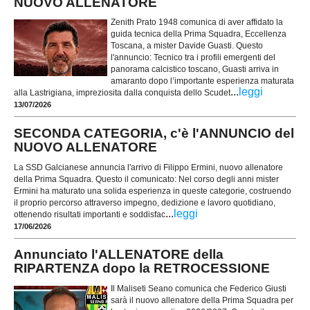
NUOVO ALLENATORE
Zenith Prato 1948 comunica di aver affidato la
guida tecnica della Prima Squadra, Eccellenza
Toscana, a mister Davide Guasti. Questo
l'annuncio: Tecnico tra i profili emergenti del
panorama calcistico toscano, Guasti arriva in
amaranto dopo l’importante esperienza maturata
...
leggi
alla Lastrigiana, impreziosita dalla conquista dello Scudet
13/07/2026
SECONDA CATEGORIA, c'è l'ANNUNCIO del
NUOVO ALLENATORE
La SSD Galcianese annuncia l'arrivo di Filippo Ermini, nuovo allenatore
della Prima Squadra. Questo il comunicato: Nel corso degli anni mister
Ermini ha maturato una solida esperienza in queste categorie, costruendo
il proprio percorso attraverso impegno, dedizione e lavoro quotidiano,
...
leggi
ottenendo risultati importanti e soddisfac
17/06/2026
Annunciato l'ALLENATORE della
RIPARTENZA dopo la RETROCESSIONE
Il Maliseti Seano comunica che Federico Giusti
sarà il nuovo allenatore della Prima Squadra per