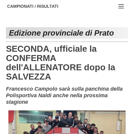
AREZZO
NOTIZIE:
CAMPIONATI / RISULTATI
FIRENZE
Societa' professionistiche
Campionati :
GROSSETO
Le iniziative di TOSCANA GOL
Edizione provinciale di Prato
NAZIONALI
LIVORNO
Beach soccer
REGIONALI
SECONDA, ufficiale la
LUCCA
Rappresentative regionali e provinciali
CONFERMA
dell'ALLENATORE dopo la
MASSA CARRARA
FIGC Toscana
SALVEZZA
PISA
Calcio femminile
Francesco Campolo sarà sulla panchina della
PISTOIA
Calcio a 5
Polisportiva Naldi anche nella prossima
stagione
PRATO
Societa' piu'
SIENA
Amatori AICS Lucca
Carica la tua Rosa