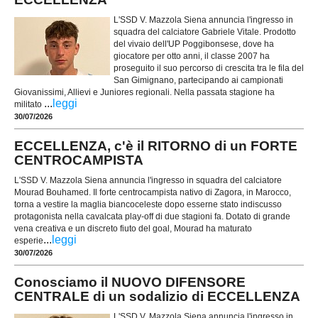
L'SSD V. Mazzola Siena annuncia l'ingresso in
squadra del calciatore Gabriele Vitale. Prodotto
del vivaio dell'UP Poggibonsese, dove ha
giocatore per otto anni, il classe 2007 ha
proseguito il suo percorso di crescita tra le fila del
San Gimignano, partecipando ai campionati
Giovanissimi, Allievi e Juniores regionali. Nella passata stagione ha
...
leggi
militato
30/07/2026
ECCELLENZA, c'è il RITORNO di un FORTE
CENTROCAMPISTA
L'SSD V. Mazzola Siena annuncia l'ingresso in squadra del calciatore
Mourad Bouhamed. Il forte centrocampista nativo di Zagora, in Marocco,
torna a vestire la maglia biancoceleste dopo esserne stato indiscusso
protagonista nella cavalcata play-off di due stagioni fa. Dotato di grande
vena creativa e un discreto fiuto del goal, Mourad ha maturato
...
leggi
esperie
30/07/2026
Conosciamo il NUOVO DIFENSORE
CENTRALE di un sodalizio di ECCELLENZA
L'SSD V. Mazzola Siena annuncia l'ingresso in