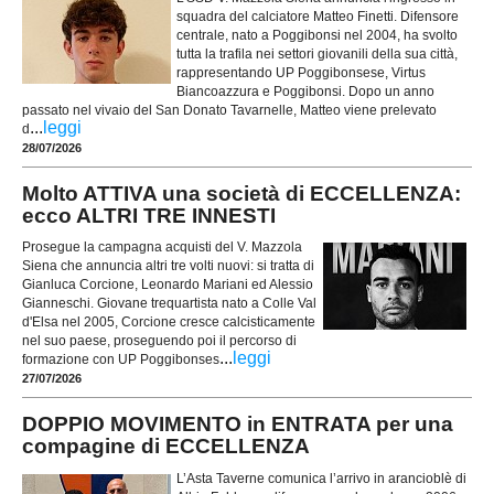
squadra del calciatore Matteo Finetti. Difensore
centrale, nato a Poggibonsi nel 2004, ha svolto
tutta la trafila nei settori giovanili della sua città,
rappresentando UP Poggibonsese, Virtus
Biancoazzura e Poggibonsi. Dopo un anno
passato nel vivaio del San Donato Tavarnelle, Matteo viene prelevato
...
leggi
d
28/07/2026
Molto ATTIVA una società di ECCELLENZA:
ecco ALTRI TRE INNESTI
Prosegue la campagna acquisti del V. Mazzola
Siena che annuncia altri tre volti nuovi: si tratta di
Gianluca Corcione, Leonardo Mariani ed Alessio
Gianneschi. Giovane trequartista nato a Colle Val
d'Elsa nel 2005, Corcione cresce calcisticamente
nel suo paese, proseguendo poi il percorso di
...
leggi
formazione con UP Poggibonses
27/07/2026
DOPPIO MOVIMENTO in ENTRATA per una
compagine di ECCELLENZA
L’Asta Taverne comunica l’arrivo in arancioblè di