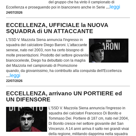
del gruppo che ha vinto il campionato di
...
leggi
Eccellenza e proseguendo poi in bianconero anche in Serie
24/07/2026
ECCELLENZA, UFFICIALE la NUOVA
SQUADRA di UN ATTACCANTE
L'SSD V. Mazzola Siena annuncia l'ingresso in
squadra del calciatore Diego Baroni. L'attaccante
senese, nato nel 2003, non ha certo bisogno di
molte presentazioni. Prodotto del settore giovanile
biancoceleste, Diego ha debuttato con la maglia
del Mazzola nel campionato di Promozione
quando, da giovanissimo, ha contribuito alla conquista dell'Eccellenza
...
leggi
22/07/2026
ECCELLENZA, arrivano UN PORTIERE ed
UN DIFENSORE
L'SSD V. Mazzola Siena annuncia l'ingresso in
squadra dei calciatori Francesco Di Bonito e
Tommaso Dei. Portiere di 187 cm, nato nel 2004,
Di Bonito cresce nel settore giovanile del San
Vincenzo. A 14 anni arriva il salto nei grandi vivai
della regione, militando dapprima nella squadra