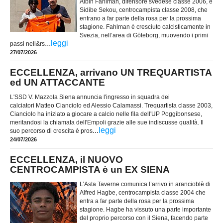
Albin Fahlman, difensore svedese classe 2006, e
Sidibe Sekou, centrocampista classe 2008, che
entrano a far parte della rosa per la prossima
stagione. Fahlman è cresciuto calcisticamente in
Svezia, nell’area di Göteborg, muovendo i primi
...
leggi
passi nell&rs
27/07/2026
ECCELLENZA, arrivano UN TREQUARTISTA
ed UN ATTACCANTE
L'SSD V. Mazzola Siena annuncia l'ingresso in squadra dei
calciatori Matteo Cianciolo ed Alessio Calamassi. Trequartista classe 2003,
Cianciolo ha iniziato a giocare a calcio nelle fila dell'UP Poggibonsese,
meritandosi la chiamata dell'Empoli grazie alle sue indiscusse qualità. Il
...
leggi
suo percorso di crescita è pros
24/07/2026
ECCELLENZA, il NUOVO
CENTROCAMPISTA è un EX SIENA
L’Asta Taverne comunica l’arrivo in arancioblè di
Alfred Hagbe, centrocampista classe 2004 che
entra a far parte della rosa per la prossima
stagione. Hagbe ha vissuto una parte importante
del proprio percorso con il Siena, facendo parte