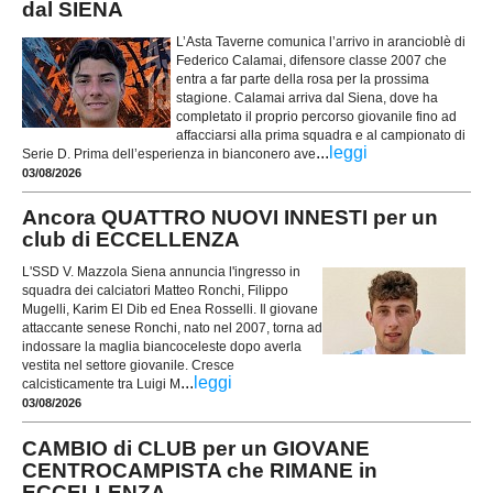
dal SIENA
L’Asta Taverne comunica l’arrivo in arancioblè di
Federico Calamai, difensore classe 2007 che
entra a far parte della rosa per la prossima
stagione. Calamai arriva dal Siena, dove ha
completato il proprio percorso giovanile fino ad
affacciarsi alla prima squadra e al campionato di
...
leggi
Serie D. Prima dell’esperienza in bianconero ave
03/08/2026
Ancora QUATTRO NUOVI INNESTI per un
club di ECCELLENZA
L'SSD V. Mazzola Siena annuncia l'ingresso in
squadra dei calciatori Matteo Ronchi, Filippo
Mugelli, Karim El Dib ed Enea Rosselli. Il giovane
attaccante senese Ronchi, nato nel 2007, torna ad
indossare la maglia biancoceleste dopo averla
vestita nel settore giovanile. Cresce
...
leggi
calcisticamente tra Luigi M
03/08/2026
CAMBIO di CLUB per un GIOVANE
CENTROCAMPISTA che RIMANE in
ECCELLENZA