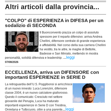
Altri articoli dalla provincia...
"COLPO" di ESPERIENZA in DIFESA per un
sodalizio di SECONDA
Il Buonconvento piazza un colpo di assoluto
spessore per il reparto difensivo: arriva Andrea
Chellini, difensore centrale di grande esperienza
e affidabilità. Nel corso della sua carriera Chellini
ha vestito, tra le altre, le maglie di Bettolle,
Badesse e San Miniato, mettendo in mostra
...
leggi
personalità, solidità difensiva e leadership.
07/08/2026
ECCELLENZA, arriva un DIFENSORE con
importanti ESPERIENZE in SERIE D
La retroguardia dell’U.S. Poggibonsi si arricchisce
di un nuovo innesto: Luca Lorenzini, difensore
classe 2004, è un nuovo calciatore giallorosso.
Questo il comunicato: Cresciuto nel settore
giovanile del Perugia, Luca ha maturato
importanti esperienze in Serie D con Trestina,
...
leggi
Orvietana e Tuttocuoio, oltre a una parente