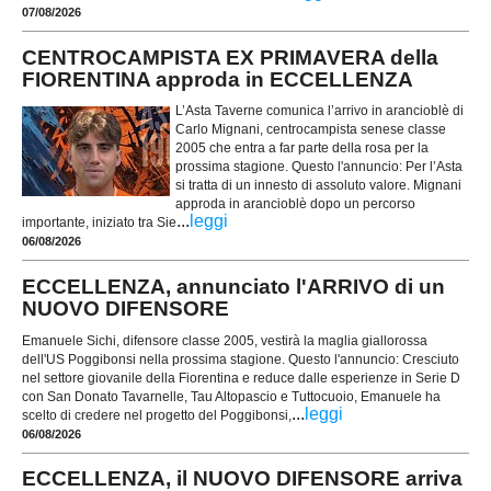
07/08/2026
CENTROCAMPISTA EX PRIMAVERA della
FIORENTINA approda in ECCELLENZA
L’Asta Taverne comunica l’arrivo in arancioblè di
Carlo Mignani, centrocampista senese classe
2005 che entra a far parte della rosa per la
prossima stagione. Questo l'annuncio: Per l’Asta
si tratta di un innesto di assoluto valore. Mignani
approda in arancioblè dopo un percorso
...
leggi
importante, iniziato tra Sie
06/08/2026
ECCELLENZA, annunciato l'ARRIVO di un
NUOVO DIFENSORE
Emanuele Sichi, difensore classe 2005, vestirà la maglia giallorossa
dell'US Poggibonsi nella prossima stagione. Questo l'annuncio: Cresciuto
nel settore giovanile della Fiorentina e reduce dalle esperienze in Serie D
con San Donato Tavarnelle, Tau Altopascio e Tuttocuoio, Emanuele ha
...
leggi
scelto di credere nel progetto del Poggibonsi,
06/08/2026
ECCELLENZA, il NUOVO DIFENSORE arriva