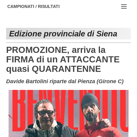
AREZZO
NOTIZIE:
CAMPIONATI / RISULTATI
FIRENZE
Societa' professionistiche
Campionati :
GROSSETO
Le iniziative di TOSCANA GOL
Edizione provinciale di Siena
NAZIONALI
LIVORNO
Beach soccer
REGIONALI
PROMOZIONE, arriva la
LUCCA
Rappresentative regionali e provinciali
FIRMA di un ATTACCANTE
quasi QUARANTENNE
MASSA CARRARA
FIGC Toscana
PISA
Calcio femminile
Davide Bartolini riparte dal Pienza (Girone C)
PISTOIA
Calcio a 5
PRATO
Societa' piu'
SIENA
Amatori AICS Lucca
Carica la tua Rosa