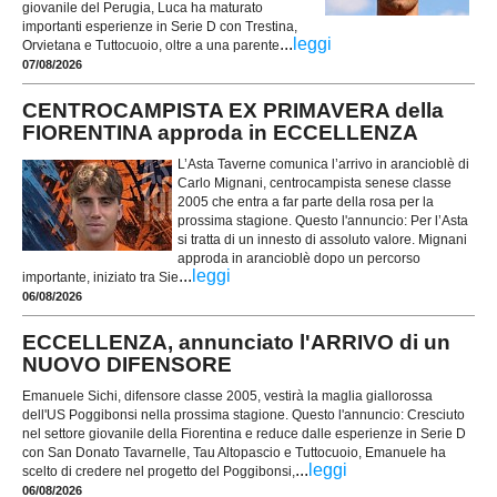
giovanile del Perugia, Luca ha maturato
importanti esperienze in Serie D con Trestina,
...
leggi
Orvietana e Tuttocuoio, oltre a una parente
07/08/2026
CENTROCAMPISTA EX PRIMAVERA della
FIORENTINA approda in ECCELLENZA
L’Asta Taverne comunica l’arrivo in arancioblè di
Carlo Mignani, centrocampista senese classe
2005 che entra a far parte della rosa per la
prossima stagione. Questo l'annuncio: Per l’Asta
si tratta di un innesto di assoluto valore. Mignani
approda in arancioblè dopo un percorso
...
leggi
importante, iniziato tra Sie
06/08/2026
ECCELLENZA, annunciato l'ARRIVO di un
NUOVO DIFENSORE
Emanuele Sichi, difensore classe 2005, vestirà la maglia giallorossa
dell'US Poggibonsi nella prossima stagione. Questo l'annuncio: Cresciuto
nel settore giovanile della Fiorentina e reduce dalle esperienze in Serie D
con San Donato Tavarnelle, Tau Altopascio e Tuttocuoio, Emanuele ha
...
leggi
scelto di credere nel progetto del Poggibonsi,
06/08/2026