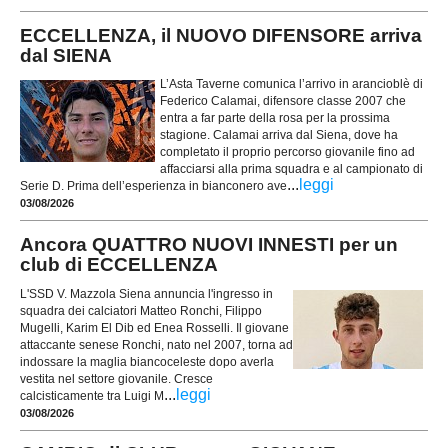
ECCELLENZA, il NUOVO DIFENSORE arriva
dal SIENA
L’Asta Taverne comunica l’arrivo in arancioblè di
Federico Calamai, difensore classe 2007 che
entra a far parte della rosa per la prossima
stagione. Calamai arriva dal Siena, dove ha
completato il proprio percorso giovanile fino ad
affacciarsi alla prima squadra e al campionato di
...
leggi
Serie D. Prima dell’esperienza in bianconero ave
03/08/2026
Ancora QUATTRO NUOVI INNESTI per un
club di ECCELLENZA
L'SSD V. Mazzola Siena annuncia l'ingresso in
squadra dei calciatori Matteo Ronchi, Filippo
Mugelli, Karim El Dib ed Enea Rosselli. Il giovane
attaccante senese Ronchi, nato nel 2007, torna ad
indossare la maglia biancoceleste dopo averla
vestita nel settore giovanile. Cresce
...
leggi
calcisticamente tra Luigi M
03/08/2026