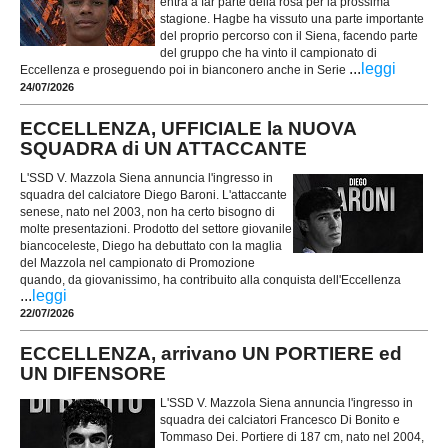
entra a far parte della rosa per la prossima
stagione. Hagbe ha vissuto una parte importante
del proprio percorso con il Siena, facendo parte
del gruppo che ha vinto il campionato di
...
leggi
Eccellenza e proseguendo poi in bianconero anche in Serie
24/07/2026
ECCELLENZA, UFFICIALE la NUOVA
SQUADRA di UN ATTACCANTE
L'SSD V. Mazzola Siena annuncia l'ingresso in
squadra del calciatore Diego Baroni. L'attaccante
senese, nato nel 2003, non ha certo bisogno di
molte presentazioni. Prodotto del settore giovanile
biancoceleste, Diego ha debuttato con la maglia
del Mazzola nel campionato di Promozione
quando, da giovanissimo, ha contribuito alla conquista dell'Eccellenza
...
leggi
22/07/2026
ECCELLENZA, arrivano UN PORTIERE ed
UN DIFENSORE
L'SSD V. Mazzola Siena annuncia l'ingresso in
squadra dei calciatori Francesco Di Bonito e
Tommaso Dei. Portiere di 187 cm, nato nel 2004,