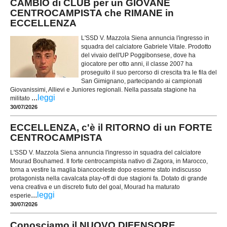
CAMBIO di CLUB per un GIOVANE
CENTROCAMPISTA che RIMANE in
ECCELLENZA
L'SSD V. Mazzola Siena annuncia l'ingresso in
squadra del calciatore Gabriele Vitale. Prodotto
del vivaio dell'UP Poggibonsese, dove ha
giocatore per otto anni, il classe 2007 ha
proseguito il suo percorso di crescita tra le fila del
San Gimignano, partecipando ai campionati
Giovanissimi, Allievi e Juniores regionali. Nella passata stagione ha
...
leggi
militato
30/07/2026
ECCELLENZA, c'è il RITORNO di un FORTE
CENTROCAMPISTA
L'SSD V. Mazzola Siena annuncia l'ingresso in squadra del calciatore
Mourad Bouhamed. Il forte centrocampista nativo di Zagora, in Marocco,
torna a vestire la maglia biancoceleste dopo esserne stato indiscusso
protagonista nella cavalcata play-off di due stagioni fa. Dotato di grande
vena creativa e un discreto fiuto del goal, Mourad ha maturato
...
leggi
esperie
30/07/2026
Conosciamo il NUOVO DIFENSORE