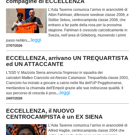
compagine di ECCELLENZA
L’Asta Taverne comunica l’arrivo in arancioblè di
Albin Fahlman, difensore svedese classe 2006, e
Sidibe Sekou, centrocampista classe 2008, che
entrano a far parte della rosa per la prossima
stagione. Fahlman è cresciuto calcisticamente in
Svezia, nell’area di Göteborg, muovendo i primi
...
leggi
passi nell&rs
27/07/2026
ECCELLENZA, arrivano UN TREQUARTISTA
ed UN ATTACCANTE
L'SSD V. Mazzola Siena annuncia l'ingresso in squadra dei
calciatori Matteo Cianciolo ed Alessio Calamassi. Trequartista classe 2003,
Cianciolo ha iniziato a giocare a calcio nelle fila dell'UP Poggibonsese,
meritandosi la chiamata dell'Empoli grazie alle sue indiscusse qualità. Il
...
leggi
suo percorso di crescita è pros
24/07/2026
ECCELLENZA, il NUOVO
CENTROCAMPISTA è un EX SIENA
L’Asta Taverne comunica l’arrivo in arancioblè di
Alfred Hagbe, centrocampista classe 2004 che