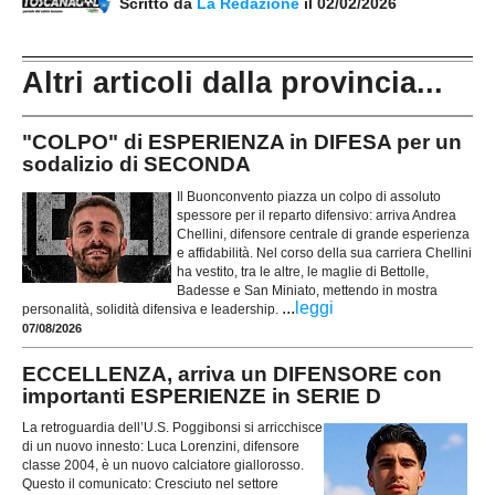
Scritto da
La Redazione
il 02/02/2026
Altri articoli dalla provincia...
"COLPO" di ESPERIENZA in DIFESA per un
sodalizio di SECONDA
Il Buonconvento piazza un colpo di assoluto
spessore per il reparto difensivo: arriva Andrea
Chellini, difensore centrale di grande esperienza
e affidabilità. Nel corso della sua carriera Chellini
ha vestito, tra le altre, le maglie di Bettolle,
Badesse e San Miniato, mettendo in mostra
...
leggi
personalità, solidità difensiva e leadership.
07/08/2026
ECCELLENZA, arriva un DIFENSORE con
importanti ESPERIENZE in SERIE D
La retroguardia dell’U.S. Poggibonsi si arricchisce
di un nuovo innesto: Luca Lorenzini, difensore
classe 2004, è un nuovo calciatore giallorosso.
Questo il comunicato: Cresciuto nel settore