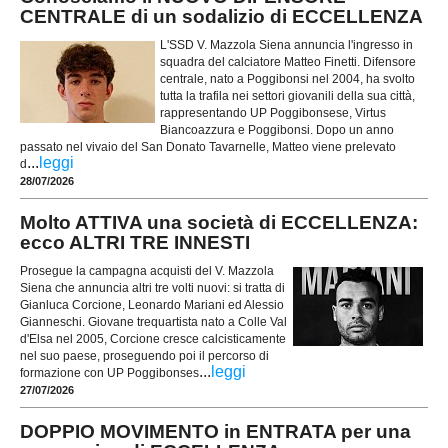
CENTRALE di un sodalizio di ECCELLENZA
L'SSD V. Mazzola Siena annuncia l'ingresso in
squadra del calciatore Matteo Finetti. Difensore
centrale, nato a Poggibonsi nel 2004, ha svolto
tutta la trafila nei settori giovanili della sua città,
rappresentando UP Poggibonsese, Virtus
Biancoazzura e Poggibonsi. Dopo un anno
passato nel vivaio del San Donato Tavarnelle, Matteo viene prelevato
...
leggi
d
28/07/2026
Molto ATTIVA una società di ECCELLENZA:
ecco ALTRI TRE INNESTI
Prosegue la campagna acquisti del V. Mazzola
Siena che annuncia altri tre volti nuovi: si tratta di
Gianluca Corcione, Leonardo Mariani ed Alessio
Gianneschi. Giovane trequartista nato a Colle Val
d'Elsa nel 2005, Corcione cresce calcisticamente
nel suo paese, proseguendo poi il percorso di
...
leggi
formazione con UP Poggibonses
27/07/2026
DOPPIO MOVIMENTO in ENTRATA per una