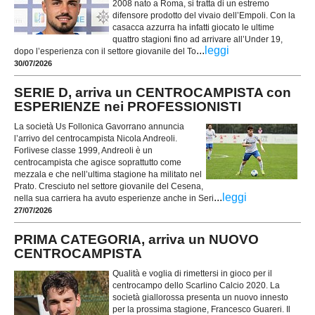
2008 nato a Roma, si tratta di un estremo
difensore prodotto del vivaio dell’Empoli. Con la
casacca azzurra ha infatti giocato le ultime
quattro stagioni fino ad arrivare all’Under 19,
...
leggi
dopo l’esperienza con il settore giovanile del To
30/07/2026
SERIE D, arriva un CENTROCAMPISTA con
ESPERIENZE nei PROFESSIONISTI
La società Us Follonica Gavorrano annuncia
l’arrivo del centrocampista Nicola Andreoli.
Forlivese classe 1999, Andreoli è un
centrocampista che agisce soprattutto come
mezzala e che nell’ultima stagione ha militato nel
Prato. Cresciuto nel settore giovanile del Cesena,
...
leggi
nella sua carriera ha avuto esperienze anche in Seri
27/07/2026
PRIMA CATEGORIA, arriva un NUOVO
CENTROCAMPISTA
Qualità e voglia di rimettersi in gioco per il
centrocampo dello Scarlino Calcio 2020. La
società giallorossa presenta un nuovo innesto
per la prossima stagione, Francesco Guareri. Il