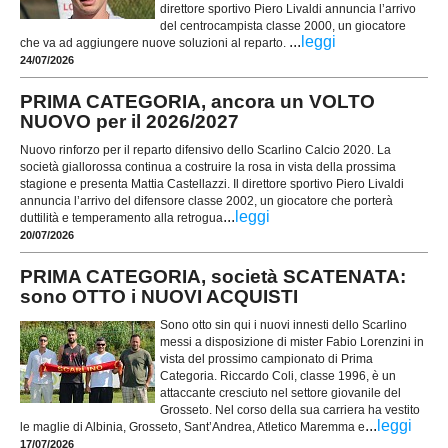
direttore sportivo Piero Livaldi annuncia l’arrivo
del centrocampista classe 2000, un giocatore
...
leggi
che va ad aggiungere nuove soluzioni al reparto.
24/07/2026
PRIMA CATEGORIA, ancora un VOLTO
NUOVO per il 2026/2027
Nuovo rinforzo per il reparto difensivo dello Scarlino Calcio 2020. La
società giallorossa continua a costruire la rosa in vista della prossima
stagione e presenta Mattia Castellazzi. Il direttore sportivo Piero Livaldi
annuncia l’arrivo del difensore classe 2002, un giocatore che porterà
...
leggi
duttilità e temperamento alla retrogua
20/07/2026
PRIMA CATEGORIA, società SCATENATA:
sono OTTO i NUOVI ACQUISTI
Sono otto sin qui i nuovi innesti dello Scarlino
messi a disposizione di mister Fabio Lorenzini in
vista del prossimo campionato di Prima
Categoria. Riccardo Coli, classe 1996, è un
attaccante cresciuto nel settore giovanile del
Grosseto. Nel corso della sua carriera ha vestito
...
leggi
le maglie di Albinia, Grosseto, Sant’Andrea, Atletico Maremma e
17/07/2026