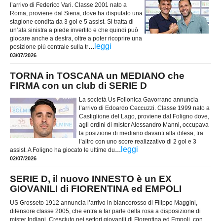
l’arrivo di Federico Vari. Classe 2001 nato a
Roma, proviene dal Siena, dove ha disputato una
stagione condita da 3 gol e 5 assist. Si tratta di
un’ala sinistra a piede invertito e che quindi può
giocare anche a destra, oltre a poter ricoprire una
...
leggi
posizione più centrale sulla tr
03/07/2026
TORNA in TOSCANA un MEDIANO che
FIRMA con un club di SERIE D
La società Us Follonica Gavorrano annuncia
l’arrivo di Edoardo Ceccuzzi. Classe 1999 nato a
Castiglione del Lago, proviene dal Foligno dove,
agli ordini di mister Alessandro Manni, occupava
la posizione di mediano davanti alla difesa, tra
l’altro con uno score realizzativo di 2 gol e 3
...
leggi
assist. A Foligno ha giocato le ultime du
02/07/2026
SERIE D, il nuovo INNESTO è un EX
GIOVANILI di FIORENTINA ed EMPOLI
US Grosseto 1912 annuncia l’arrivo in biancorosso di Filippo Maggini,
difensore classe 2005, che entra a far parte della rosa a disposizione di
mister Indiani. Cresciuto nei settori giovanili di Fiorentina ed Empoli, con