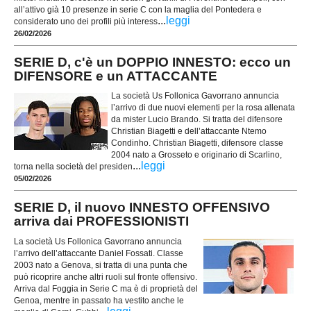
all’attivo già 10 presenze in serie C con la maglia del Pontedera e
...
leggi
considerato uno dei profili più interess
26/02/2026
SERIE D, c'è un DOPPIO INNESTO: ecco un
DIFENSORE e un ATTACCANTE
La società Us Follonica Gavorrano annuncia
l’arrivo di due nuovi elementi per la rosa allenata
da mister Lucio Brando. Si tratta del difensore
Christian Biagetti e dell’attaccante Ntemo
Condinho. Christian Biagetti, difensore classe
2004 nato a Grosseto e originario di Scarlino,
...
leggi
torna nella società del presiden
05/02/2026
SERIE D, il nuovo INNESTO OFFENSIVO
arriva dai PROFESSIONISTI
La società Us Follonica Gavorrano annuncia
l’arrivo dell’attaccante Daniel Fossati. Classe
2003 nato a Genova, si tratta di una punta che
può ricoprire anche altri ruoli sul fronte offensivo.
Arriva dal Foggia in Serie C ma è di proprietà del
Genoa, mentre in passato ha vestito anche le