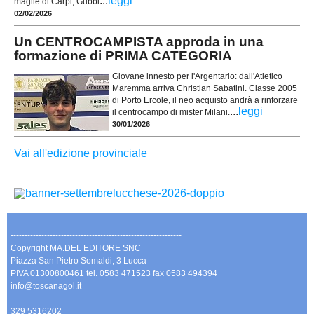
...
leggi
maglie di Carpi, Gubbi
02/02/2026
Un CENTROCAMPISTA approda in una
formazione di PRIMA CATEGORIA
Giovane innesto per l'Argentario: dall'Atletico
Maremma arriva Christian Sabatini. Classe 2005
di Porto Ercole, il neo acquisto andrà a rinforzare
...
leggi
il centrocampo di mister Milani.
30/01/2026
Vai all'edizione provinciale
-------------------------------------------------------------
Copyright MA.DEL EDITORE SNC
Piazza San Pietro Somaldi, 3 Lucca
PIVA 01300800461 tel. 0583 471523 fax 0583 494394
info@toscanagol.it
329 5316202