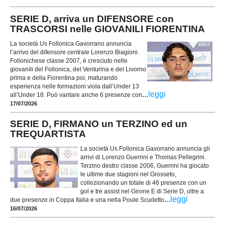
SERIE D, arriva un DIFENSORE con
TRASCORSI nelle GIOVANILI FIORENTINA
La società Us Follonica Gavorrano annuncia
l’arrivo del difensore centrale Lorenzo Biagioni.
Follonichese classe 2007, è cresciuto nelle
giovanili del Follonica, del Venturina e del Livorno
prima e della Fiorentina poi, maturando
esperienza nelle formazioni viola dall’Under 13
...
leggi
all’Under 18. Può vantare anche 6 presenze con
17/07/2026
SERIE D, FIRMANO un TERZINO ed un
TREQUARTISTA
La società Us Follonica Gavorrano annuncia gli
arrivi di Lorenzo Guerrini e Thomas Pellegrini.
Terzino destro classe 2006, Guerrini ha giocato
le ultime due stagioni nel Grosseto,
collezionando un totale di 46 presenze con un
gol e tre assist nel Girone E di Serie D, oltre a
...
leggi
due presenze in Coppa Italia e una nella Poule Scudetto
16/07/2026