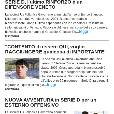
SERIE D, l'ultimo RINFORZO è un
DIFENSORE VENETO
La società Us Follonica Gavorrano annuncia l’arrivo di Enrico Biancon.
Difensore centrale veneto classe 2001, Biancon approda in
biancorossoblù dopo l’ultima esperienza con lo Scandicci. Cresciuto nei
settori giovanili di Venezia, Padova e Udinese, nel corso della sua carriera
...
leggi
ha vestito anche le maglie di Grosseto, Chiasso, Po
08/07/2026
"CONTENTO di essere QUI, voglio
RAGGIUNGERE qualcosa di IMPORTANTE"
La società Us Follonica Gavorrano annuncia
l’arrivo di Stefano Croce. Difensore centrale
classe 2006, Croce approda in biancorossoblù
dopo le ultime due stagioni disputate nel San
Donato Tavarnelle. Nonostante la giovane età ha
all’attivo oltre 70 presenze in Serie D tra girone E
...
leggi
e girone A – quest’ultimo gio
06/07/2026
NUOVA AVVENTURA in SERIE D per un
ESTERNO OFFENSIVO
La società Us Follonica Gavorrano annuncia