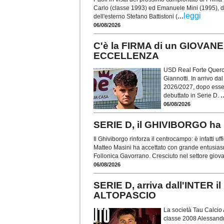
Carlo (classe 1993) ed Emanuele Mini (1995), d
...
leggi
dell'esterno Stefano Battistoni (
06/08/2026
C'è la FIRMA di un GIOVAN
ECCELLENZA
USD Real Forte Querce
Giannotti. In arrivo da
2026/2027, dopo esser 
.
debuttato in Serie D.
06/08/2026
SERIE D, il GHIVIBORGO 
Il Ghiviborgo rinforza il centrocampo: è infatti u
Matteo Masini ha accettato con grande entusiasm
Follonica Gavorrano. Cresciuto nel settore giova
06/08/2026
SERIE D, arriva dall'INTER
ALTOPASCIO
La società Tau Calcio Al
classe 2008 Alessandro