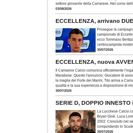
settore giovanile della Carrarese. Nel corso dell
03/08/2026
ECCELLENZA, arrivano DUE
Prosegue la campagna 
campionato di Eccellen
ecco Tommaso Bertipa
centrocampista moderno
30/07/2026
ECCELLENZA, nuova AVVE
Il Camaiore Calcio comunica ufficialmente l’inga
Marabese. Questo l'annuncio: Giocatore di asso
la maglia del Forte dei Marmi, Tito arriva a Cama
qualità e la sua esperienza a disposizione di mis
30/07/2026
SERIE D, DOPPIO INNESTO 
La Lucchese Calcio co
Bryan Gioè. Luca Lomba
2002. Cresciuto nel se
conquistando lo Scudet
30/07/2026