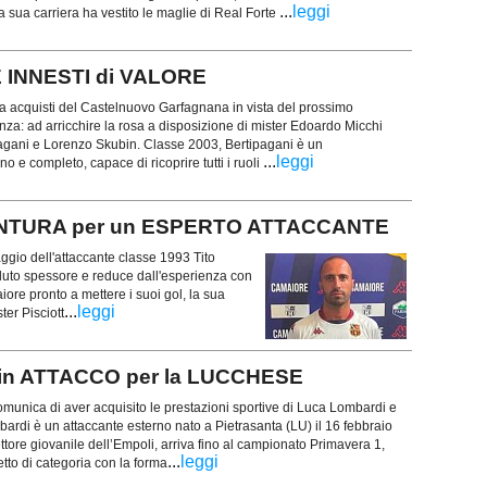
...
leggi
a sua carriera ha vestito le maglie di Real Forte
 INNESTI di VALORE
acquisti del Castelnuovo Garfagnana in vista del prossimo
za: ad arricchire la rosa a disposizione di mister Edoardo Micchi
gani e Lorenzo Skubin. Classe 2003, Bertipagani è un
...
leggi
 e completo, capace di ricoprire tutti i ruoli
NTURA per un ESPERTO ATTACCANTE
ggio dell'attaccante classe 1993 Tito
luto spessore e reduce dall'esperienza con
iore pronto a mettere i suoi gol, la sua
...
leggi
ter Pisciott
in ATTACCO per la LUCCHESE
munica di aver acquisito le prestazioni sportive di Luca Lombardi e
rdi è un attaccante esterno nato a Pietrasanta (LU) il 16 febbraio
ttore giovanile dell’Empoli, arriva fino al campionato Primavera 1,
...
leggi
to di categoria con la forma