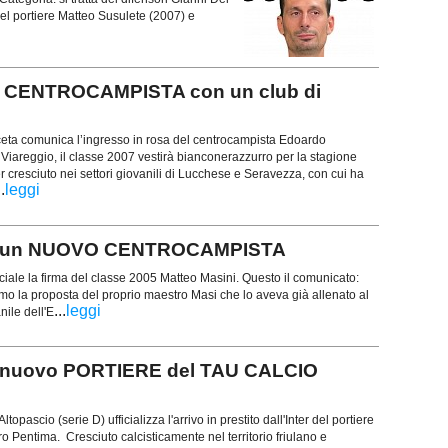
el portiere Matteo Susulete (2007) e
E CENTROCAMPISTA con un club di
ta comunica l’ingresso in rosa del centrocampista Edoardo
l Viareggio, il classe 2007 vestirà bianconerazzurro per la stagione
cresciuto nei settori giovanili di Lucchese e Seravezza, con cui ha
..
leggi
ha un NUOVO CENTROCAMPISTA
fficiale la firma del classe 2005 Matteo Masini. Questo il comunicato:
o la proposta del proprio maestro Masi che lo aveva già allenato al
...
leggi
nile dell'E
 il nuovo PORTIERE del TAU CALCIO
topascio (serie D) ufficializza l'arrivo in prestito dall'Inter del portiere
 Pentima. Cresciuto calcisticamente nel territorio friulano e