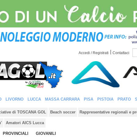
|
Accedi / Registrati
Contattaci
O
LIVORNO
LUCCA
MASSA CARRARA
PISA
PISTOIA
PRATO
iziative di TOSCANA GOL
Beach soccer
Rappresentative regionali e pr
u'
Amatori AICS Lucca
PROVINCIALI
GIOVANILI