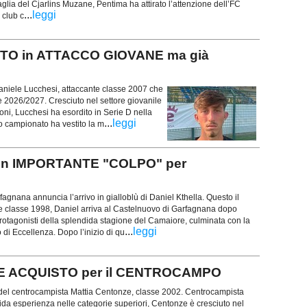
glia del Cjarlins Muzane, Pentima ha attirato l’attenzione dell’FC
...
leggi
 club c
STO in ATTACCO GIOVANE ma già
aniele Lucchesi, attaccante classe 2007 che
one 2026/2027. Cresciuto nel settore giovanile
ioni, Lucchesi ha esordito in Serie D nella
...
leggi
o campionato ha vestito la m
un IMPORTANTE "COLPO" per
gnana annuncia l’arrivo in gialloblù di Daniel Kthella. Questo il
e classe 1998, Daniel arriva al Castelnuovo di Garfagnana dopo
rotagonisti della splendida stagione del Camaiore, culminata con la
...
leggi
 di Eccellenza. Dopo l’inizio di qu
 ACQUISTO per il CENTROCAMPO
o del centrocampista Mattia Centonze, classe 2002. Centrocampista
lida esperienza nelle categorie superiori, Centonze è cresciuto nel