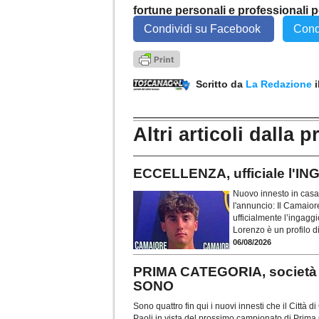
fortune personali e professionali p
Condividi su Facebook
Cond
Scritto da
La Redazione
Altri articoli dalla p
ECCELLENZA, ufficiale l'
Nuovo innesto in casa
l'annuncio: Il Camaior
ufficialmente l’ingagg
Lorenzo è un profilo d
06/08/2026
PRIMA CATEGORIA, società
SONO
Sono quattro fin qui i nuovi innesti che il Città 
Paoli in vista del prossimo campionato di Prima C