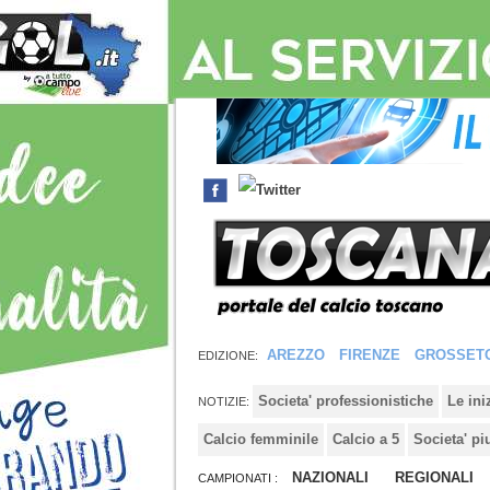
AREZZO
FIRENZE
GROSSET
EDIZIONE:
Societa' professionistiche
Le in
NOTIZIE:
Calcio femminile
Calcio a 5
Societa' pi
NAZIONALI
REGIONALI
CAMPIONATI :