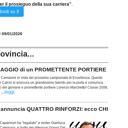
er il prosieguo della sua carriera"
.
ividi su X
il 09/01/2026
rovincia...
INGAGGIO di un PROMETTENTE PORTIERE
 Camaiore in vista del prossimo campionato di Eccellenza. Questo
e Calcio si assicura un grandissimo talento per la porta e comunica
io del giovane e promettente portiere Lorenzo Marchetto! Classe 2008,
...
leggi
i
 annuncia QUATTRO RINFORZI: ecco CHI
di Capannori ha "regalato" a mister Gianluca
ategoria: si tratta dei difensori Gianni Del