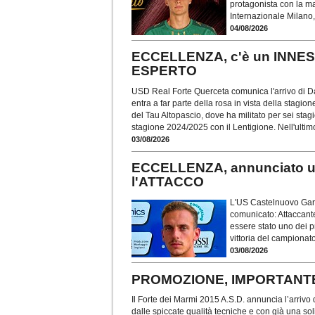
protagonista con la ma
Internazionale Milano,
04/08/2026
ECCELLENZA, c'è un INNE
ESPERTO
USD Real Forte Querceta comunica l'arrivo di D
entra a far parte della rosa in vista della stagi
del Tau Altopascio, dove ha militato per sei stag
stagione 2024/2025 con il Lentigione. Nell'ultim
03/08/2026
ECCELLENZA, annunciato 
l'ATTACCO
L'US Castelnuovo Garfa
comunicato: Attaccant
essere stato uno dei p
vittoria del campionato
03/08/2026
PROMOZIONE, IMPORTANTE
Il Forte dei Marmi 2015 A.S.D. annuncia l’arriv
dalle spiccate qualità tecniche e con già una so