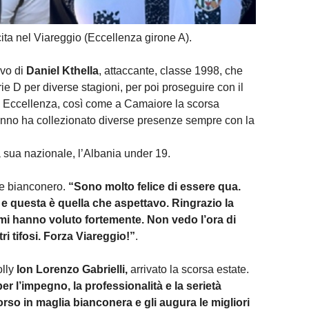
ita nel Viareggio (Eccellenza girone A).
ivo di
Daniel Kthella
, attaccante, classe 1998, che
rie D per diverse stagioni, per poi proseguire con il
i Eccellenza, così come a Camaiore la scorsa
’anno ha collezionato diverse presenze sempre con la
 sua nazionale, l’Albania under 19.
re bianconero.
“Sono molto felice di essere qua.
e questa è quella che aspettavo. Ringrazio la
he mi hanno voluto fortemente. Non vedo l’ora di
ri tifosi. Forza Viareggio!”
.
olly
Ion Lorenzo Gabrielli,
arrivato la scorsa estate.
er l’impegno, la professionalità e la serietà
orso in maglia bianconera e gli augura le migliori