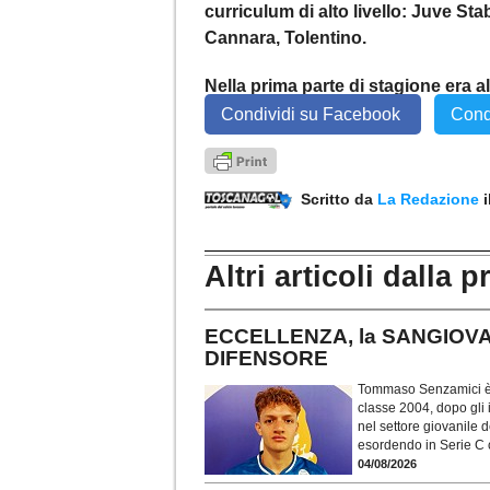
curriculum di alto livello: Juve Sta
Cannara, Tolentino.
Nella prima parte di stagione era 
Condividi su Facebook
Cond
Scritto da
La Redazione
Altri articoli dalla p
ECCELLENZA, la SANGIOVAN
DIFENSORE
Tommaso Senzamici è 
classe 2004, dopo gli 
nel settore giovanile 
esordendo in Serie C 
04/08/2026