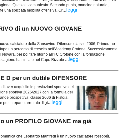
 stagione. Questo il comunicato: Seconda punta, mancino naturale,
...
leggi
he una spiccata mobilità offensiva. Cr
ARRIVO di un NUOVO GIOVANE
nuovo calciatore della Sansovino. Difensore classe 2006, Primerano
 dopo un percorso di crescita nell’Academy Crotone. Successivamente
el Novara, per poi fare ritorno all’FC Crotone con la formazione
...
leggi
 stagione ha militato nel Capo Rizzuto
 D per un duttile DIFENSORE
i aver acquisito le prestazioni sportive del
gione sportiva 2026/2027 con la formula del
rande prospettiva, classe 2006 di Pistoia,
...
leggi
er il reparto arretrato. Il gi
cco un PROFILO GIOVANE ma già
comunica che Leonardo Manfredi è un nuovo calciatore rossoblù.