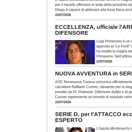
per il reparto offensivo in vista della prossima
Diego è capace di abbinare alla forza fisica anc
22/07/2026
ECCELLENZA, ufficiale l'
DIFENSORE
Luigi Primerano è un 
approda al "Le Fonti"
ha vestito la maglia d
Primavera. Nell’ultima
22/07/2026
NUOVA AVVENTURA in SERIE
ASD Terranuova Traiana comunica ufficialmente d
calciatore Raffaele Cuomo, rilevando per la sta
prestito da FC Pistoiese. Difensore duttile e di g
Cuomo rappresenta un innesto di assoluto valore p
22/07/2026
SERIE D, per l'ATTACCO e
ESPERTO
L'Aquila Montevarchi 