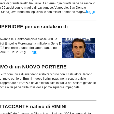
era di grande livello tra Serie D e Serie C; in quarta serie ha raccolto
e 29 assist con le maglie di Lavagnese, Viareggio, San Donato
...
leggi
e Siena, lavorando molteplici volte con mister Lamberto Magr
ERIORE per un sodalizio di
giovannese. Centrocampista classe 2001 e
li di Empoli e Fiorentina ha militato in Serie D
 (28 presenze e una rete), approdando poi
...
leggi
Serie C. Dal 2022 gi
ARRIVO di un NUOVO PORTIERE
902 comunica di aver depositato l'accordo con il calciatore Jacopo
di ruolo portiere. Ermini muove i primi passi nella scuola calcio
approdare all'Arezzo dove effettua tutta la trafila nel settore giovanile
che a far parte della rosa della prima squadra impegnata
TACCANTE nativo di RIMINI
 rossoblù dell'attaccante Diego Accursi, classe 2003 e nuovo rinforzo