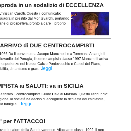
roda in un sodalizio di ECCELLENZA
Christian Carotti. Questo il comunicato:
quadra in prestito dal Montevarchi, portando
ne di prospettiva, pronto a dare il proprio
l'ARRIVO di DUE CENTROCAMPISTI
966 Dà il benvenuto a Jacopo Mancinelli e a Tommaso Arcangioli.
giovanile del Perugia, il centrocampista classe 1997 Mancinelli arriva
esperienze nel Nestor Calcio Pontevecchio e Castel del Piano,
...
leggi
abilità, dinamismo e gran
TA ai SALUTI: va in SICILIA
efinitivo il centrocampista Guido Davi al Marsala. Questo l'annuncio:
gione, la società ha deciso di accogliere la richiesta del calciatore,
...
leggi
ia famiglia.
 per l'ATTACCO!
ovo giocatore della Sangiovannese. Attaccante classe 1992, il neo