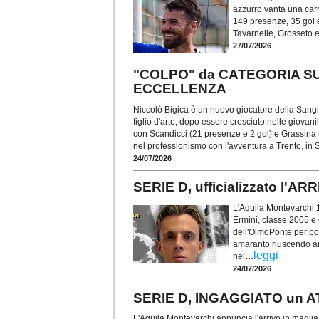
azzurro vanta una carri
149 presenze, 35 gol 
Tavarnelle, Grosseto 
27/07/2026
"COLPO" da CATEGORIA SUP
ECCELLENZA
Niccolò Bigica è un nuovo giocatore della San
figlio d'arte, dopo essere cresciuto nelle giovani
con Scandicci (21 presenze e 2 gol) e Grassina
nel professionismo con l'avventura a Trento, in 
24/07/2026
SERIE D, ufficializzato l'
L'Aquila Montevarchi 1
Ermini, classe 2005 e 
dell'OlmoPonte per poi 
amaranto riuscendo an
...
leggi
nel
24/07/2026
SERIE D, INGAGGIATO un AT
L'Aquila Montevarchi annuncia l'arrivo in maglia