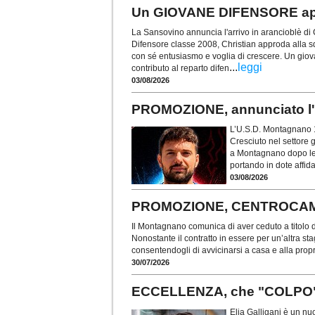
Un GIOVANE DIFENSORE app
La Sansovino annuncia l'arrivo in arancioblè di 
Difensore classe 2008, Christian approda alla s
con sé entusiasmo e voglia di crescere. Un giova
...
leggi
contributo al reparto difen
03/08/2026
PROMOZIONE, annunciato 
L’U.S.D. Montagnano 1
Cresciuto nel settore 
a Montagnano dopo le 
portando in dote affid
03/08/2026
PROMOZIONE, CENTROCAMPIS
Il Montagnano comunica di aver ceduto a titolo d
Nonostante il contratto in essere per un’altra sta
consentendogli di avvicinarsi a casa e alla propr
30/07/2026
ECCELLENZA, che "COLPO"
Elia Galligani è un nu