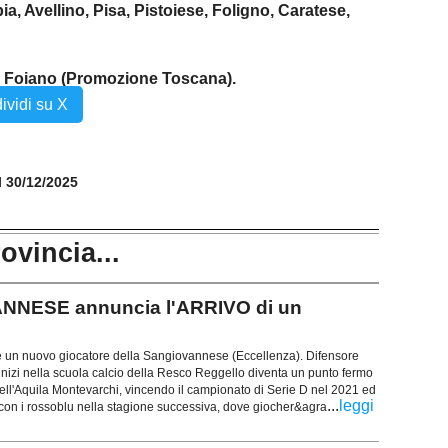
bia, Avellino, Pisa, Pistoiese, Foligno, Caratese,
al Foiano (Promozione Toscana).
ividi su X
il 30/12/2025
rovincia...
NESE annuncia l'ARRIVO di un
un nuovo giocatore della Sangiovannese (Eccellenza). Difensore
inizi nella scuola calcio della Resco Reggello diventa un punto fermo
dell'Aquila Montevarchi, vincendo il campionato di Serie D nel 2021 ed
...
leggi
con i rossoblu nella stagione successiva, dove giocher&agra