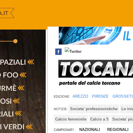
AREZZO
FIRENZE
GROSSET
EDIZIONE:
Societa' professionistiche
Le in
NOTIZIE:
Calcio femminile
Calcio a 5
Societa' pi
NAZIONALI
REGIONALI
CAMPIONATI :