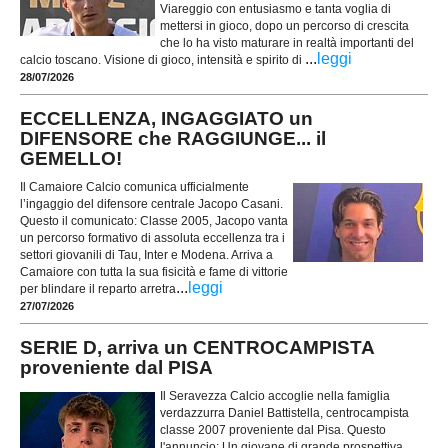
Viareggio con entusiasmo e tanta voglia di
mettersi in gioco, dopo un percorso di crescita
che lo ha visto maturare in realtà importanti del
...
leggi
calcio toscano. Visione di gioco, intensità e spirito di
28/07/2026
ECCELLENZA, INGAGGIATO un
DIFENSORE che RAGGIUNGE... il
GEMELLO!
Il Camaiore Calcio comunica ufficialmente
l’ingaggio del difensore centrale Jacopo Casani.
Questo il comunicato: Classe 2005, Jacopo vanta
un percorso formativo di assoluta eccellenza tra i
settori giovanili di Tau, Inter e Modena. Arriva a
Camaiore con tutta la sua fisicità e fame di vittorie
...
leggi
per blindare il reparto arretra
27/07/2026
SERIE D, arriva un CENTROCAMPISTA
proveniente dal PISA
Il Seravezza Calcio accoglie nella famiglia
verdazzurra Daniel Battistella, centrocampista
classe 2007 proveniente dal Pisa. Questo
l'annuncio: Un giovane di grande prospettiva,