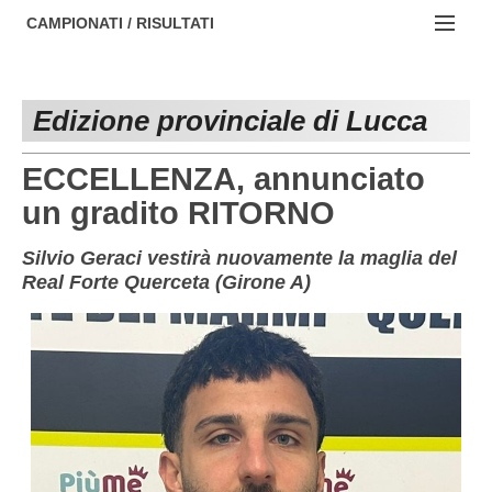
AREZZO
NOTIZIE:
CAMPIONATI / RISULTATI
FIRENZE
Societa' professionistiche
Campionati :
GROSSETO
Le iniziative di TOSCANA GOL
Edizione provinciale di Lucca
NAZIONALI
LIVORNO
Beach soccer
REGIONALI
ECCELLENZA, annunciato
LUCCA
Rappresentative regionali e provinciali
un gradito RITORNO
MASSA CARRARA
FIGC Toscana
Silvio Geraci vestirà nuovamente la maglia del
Real Forte Querceta (Girone A)
PISA
Calcio femminile
PISTOIA
Calcio a 5
PRATO
Societa' piu'
SIENA
Amatori AICS Lucca
Carica la tua Rosa