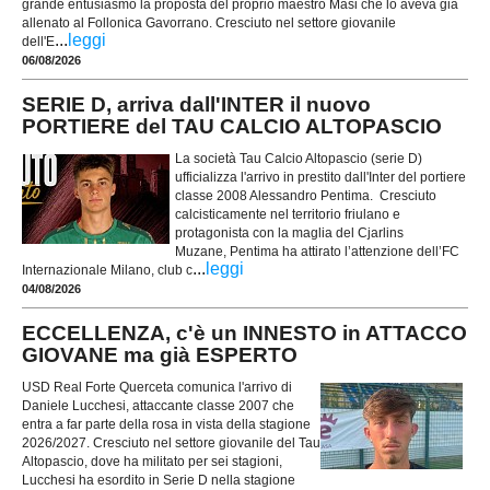
grande entusiasmo la proposta del proprio maestro Masi che lo aveva già
allenato al Follonica Gavorrano. Cresciuto nel settore giovanile
...
leggi
dell'E
06/08/2026
SERIE D, arriva dall'INTER il nuovo
PORTIERE del TAU CALCIO ALTOPASCIO
La società Tau Calcio Altopascio (serie D)
ufficializza l'arrivo in prestito dall'Inter del portiere
classe 2008 Alessandro Pentima. Cresciuto
calcisticamente nel territorio friulano e
protagonista con la maglia del Cjarlins
Muzane, Pentima ha attirato l’attenzione dell’FC
...
leggi
Internazionale Milano, club c
04/08/2026
ECCELLENZA, c'è un INNESTO in ATTACCO
GIOVANE ma già ESPERTO
USD Real Forte Querceta comunica l'arrivo di
Daniele Lucchesi, attaccante classe 2007 che
entra a far parte della rosa in vista della stagione
2026/2027. Cresciuto nel settore giovanile del Tau
Altopascio, dove ha militato per sei stagioni,
Lucchesi ha esordito in Serie D nella stagione