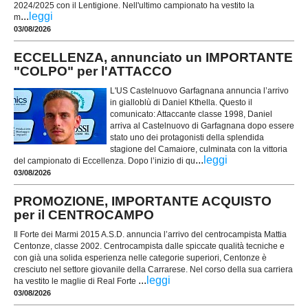
2024/2025 con il Lentigione. Nell'ultimo campionato ha vestito la
...
leggi
m
03/08/2026
ECCELLENZA, annunciato un IMPORTANTE
"COLPO" per l'ATTACCO
L'US Castelnuovo Garfagnana annuncia l’arrivo
in gialloblù di Daniel Kthella. Questo il
comunicato: Attaccante classe 1998, Daniel
arriva al Castelnuovo di Garfagnana dopo essere
stato uno dei protagonisti della splendida
stagione del Camaiore, culminata con la vittoria
...
leggi
del campionato di Eccellenza. Dopo l’inizio di qu
03/08/2026
PROMOZIONE, IMPORTANTE ACQUISTO
per il CENTROCAMPO
Il Forte dei Marmi 2015 A.S.D. annuncia l’arrivo del centrocampista Mattia
Centonze, classe 2002. Centrocampista dalle spiccate qualità tecniche e
con già una solida esperienza nelle categorie superiori, Centonze è
cresciuto nel settore giovanile della Carrarese. Nel corso della sua carriera
...
leggi
ha vestito le maglie di Real Forte
03/08/2026