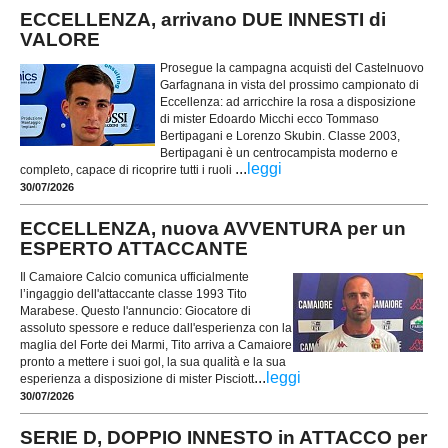
ECCELLENZA, arrivano DUE INNESTI di
VALORE
Prosegue la campagna acquisti del Castelnuovo
Garfagnana in vista del prossimo campionato di
Eccellenza: ad arricchire la rosa a disposizione
di mister Edoardo Micchi ecco Tommaso
Bertipagani e Lorenzo Skubin. Classe 2003,
Bertipagani è un centrocampista moderno e
...
leggi
completo, capace di ricoprire tutti i ruoli
30/07/2026
ECCELLENZA, nuova AVVENTURA per un
ESPERTO ATTACCANTE
Il Camaiore Calcio comunica ufficialmente
l’ingaggio dell'attaccante classe 1993 Tito
Marabese. Questo l'annuncio: Giocatore di
assoluto spessore e reduce dall'esperienza con la
maglia del Forte dei Marmi, Tito arriva a Camaiore
pronto a mettere i suoi gol, la sua qualità e la sua
...
leggi
esperienza a disposizione di mister Pisciott
30/07/2026
SERIE D, DOPPIO INNESTO in ATTACCO per