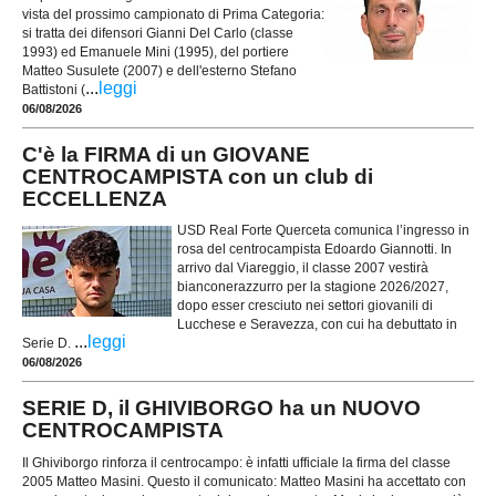
vista del prossimo campionato di Prima Categoria:
si tratta dei difensori Gianni Del Carlo (classe
1993) ed Emanuele Mini (1995), del portiere
Matteo Susulete (2007) e dell'esterno Stefano
...
leggi
Battistoni (
06/08/2026
C'è la FIRMA di un GIOVANE
CENTROCAMPISTA con un club di
ECCELLENZA
USD Real Forte Querceta comunica l’ingresso in
rosa del centrocampista Edoardo Giannotti. In
arrivo dal Viareggio, il classe 2007 vestirà
bianconerazzurro per la stagione 2026/2027,
dopo esser cresciuto nei settori giovanili di
Lucchese e Seravezza, con cui ha debuttato in
...
leggi
Serie D.
06/08/2026
SERIE D, il GHIVIBORGO ha un NUOVO
CENTROCAMPISTA
Il Ghiviborgo rinforza il centrocampo: è infatti ufficiale la firma del classe
2005 Matteo Masini. Questo il comunicato: Matteo Masini ha accettato con