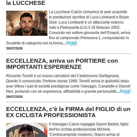
la LUCCHESE
La Lucchese Calcio comunica di aver acquisito
le prestazioni sportive di Luca Lombardi e Bryan
Gioè. Luca Lombardi è un attaccante esterno
nato a Pietrasanta (LU) il 16 febbraio 2002.
Cresciuto nel settore giovanile dell’Empoli, arriva
fino al campionato Primavera 1, conquistando lo
...
leggi
Scudetto di categoria con la forma
30/07/2026
ECCELLENZA, arriva un PORTIERE con
IMPORTANTI ESPERIENZE
Riccardo Tonelli è un nuovo calciatore del Castelnuovo Garfagnana.
Questo il comunicato: Portiere classe 1999, Tonelli arriva in gialloblù dopo
aver difeso i pali di società prestigiose come Viareggio, Canaletto e Diavoli
...
leggi
Neri, portando con sé esperienza, affidabilità e grande personalit&
28/07/2026
ECCELLENZA, c'è la FIRMA del FIGLIO di un
EX CICLISTA PROFESSIONISTA
Il Viareggio Calcio ingaggia Gianni Bartoli, figlio
dell'ex ciclista professionista Michele.
"Centrocampista moderno, Gianni arriva al