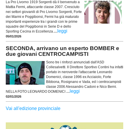
La Pro Livorno 1919 Sorgenti dà il benvenuto a
Mattia Fermi, attaccante classe 2007. Cresciuto
nei settori giovanili di Pro Livorno Sorgenti, Forte
dei Marmi e Poggibonsi, Fermi ha già maturato
importanti esperienze tra i grandi con le prime
squadre del Poggibonsi in Serie D e dello
...
leggi
Sporting Cecina in Eccellenza.
05/01/2026
SECONDA, arrivano un esperto BOMBER e
due giovani CENTROCAMPISTI
Sono tre i rinforzi annunciati dall'ASD
Collesalvetti. Il Direttore Sportivo Contini ha infatti
portato in neroverde l'attaccante Leonardo
Domenici, classe 1996 ex Acciaiolo, Forte
Bibbona, Rosignano e Vada, ed i centrocampisti
classe 2006 Alessandro Cadoni e Nico Berni.
...
leggi
NELLA FOTO LEONARDO DOMENICI
02/01/2026
Vai all'edizione provinciale