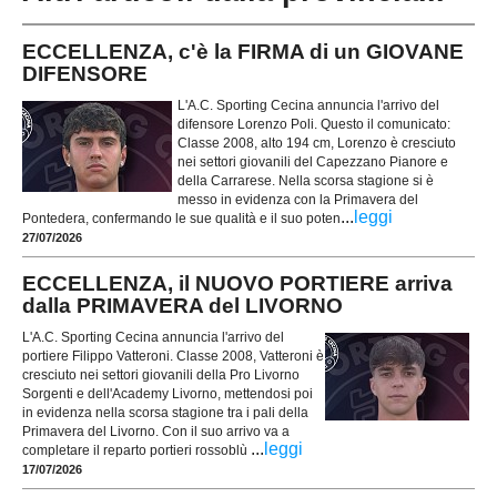
ECCELLENZA, c'è la FIRMA di un GIOVANE
DIFENSORE
L'A.C. Sporting Cecina annuncia l'arrivo del
difensore Lorenzo Poli. Questo il comunicato:
Classe 2008, alto 194 cm, Lorenzo è cresciuto
nei settori giovanili del Capezzano Pianore e
della Carrarese. Nella scorsa stagione si è
messo in evidenza con la Primavera del
...
leggi
Pontedera, confermando le sue qualità e il suo poten
27/07/2026
ECCELLENZA, il NUOVO PORTIERE arriva
dalla PRIMAVERA del LIVORNO
L'A.C. Sporting Cecina annuncia l'arrivo del
portiere Filippo Vatteroni. Classe 2008, Vatteroni è
cresciuto nei settori giovanili della Pro Livorno
Sorgenti e dell'Academy Livorno, mettendosi poi
in evidenza nella scorsa stagione tra i pali della
Primavera del Livorno. Con il suo arrivo va a
...
leggi
completare il reparto portieri rossoblù
17/07/2026