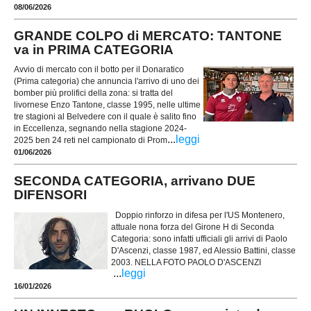
08/06/2026
GRANDE COLPO di MERCATO: TANTONE
va in PRIMA CATEGORIA
Avvio di mercato con il botto per il Donaratico
(Prima categoria) che annuncia l'arrivo di uno dei
bomber più prolifici della zona: si tratta del
livornese Enzo Tantone, classe 1995, nelle ultime
tre stagioni al Belvedere con il quale è salito fino
in Eccellenza, segnando nella stagione 2024-
...
leggi
2025 ben 24 reti nel campionato di Prom
01/06/2026
SECONDA CATEGORIA, arrivano DUE
DIFENSORI
Doppio rinforzo in difesa per l'US Montenero,
attuale nona forza del Girone H di Seconda
Categoria: sono infatti ufficiali gli arrivi di Paolo
D'Ascenzi, classe 1987, ed Alessio Battini, classe
2003. NELLA FOTO PAOLO D'ASCENZI
...
leggi
16/01/2026