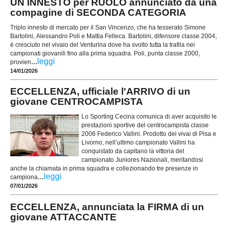
UN INNESTO per RUOLO annunciato da una
compagine di SECONDA CATEGORIA
Triplo innesto di mercato per il San Vincenzo, che ha tesserato Simone
Bartolini, Alessandro Poli e Mattia Felleca. Bartolini, difensore classe 2004,
è cresciuto nel vivaio del Venturina dove ha svolto tutta la trafila nei
campionati giovanili fino alla prima squadra. Poli, punta classe 2000,
...
leggi
provien
14/01/2026
ECCELLENZA, ufficiale l'ARRIVO di un
giovane CENTROCAMPISTA
Lo Sporting Cecina comunica di aver acquisito le
prestazioni sportive del centrocampista classe
2006 Federico Vallini. Prodotto dei vivai di Pisa e
Livorno, nell’ultimo campionato Vallini ha
conquistato da capitano la vittoria del
campionato Juniores Nazionali, meritandosi
anche la chiamata in prima squadra e collezionando tre presenze in
...
leggi
campiona
07/01/2026
ECCELLENZA, annunciata la FIRMA di un
giovane ATTACCANTE