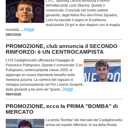
L'A.C. Sporting Cecina annuncia il ritorno
dell'attaccante Loris Skerma. Questo il
comunicato: Cresciuto nel nostro settore
giovanile, dagli Allievi fino alla Prima Squadra,
Loris ha lasciato il segno in Eccellenza
realizzando 24 gol in due stagioni con la maglia
...
leggi
rossoblù.
09/07/2026
PROMOZIONE, club annuncia il SECONDO
RINFORZO: è UN CENTROCAMPISTA
L'US Castiglioncello ufficializza l'ingaggio di
Francesco Putrignano. Questo il comunicato: Con
Putrignano, centrocampista classe 2005, si
aggiunge un nuovo importante tassello nella
mediana azzurra. La carriera del ragazzo si
sviluppa esclusivamente nel Pro Livorno Sorgenti,
...
leggi
dalle giovanili a tre anni nei "grand
09/07/2026
PROMOZIONE, ecco la PRIMA "BOMBA" di
MERCATO
La prima "bomba" del mercato del Castiglioncello
arriva nel reparto offensivo. In via della Pineta