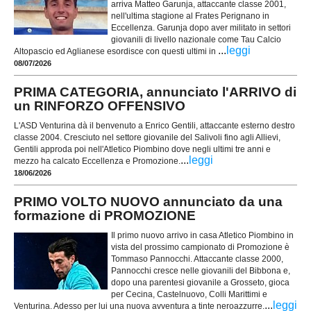
arriva Matteo Garunja, attaccante classe 2001,
nell'ultima stagione al Frates Perignano in
Eccellenza. Garunja dopo aver militato in settori
giovanili di livello nazionale come Tau Calcio
...
leggi
Altopascio ed Aglianese esordisce con questi ultimi in
08/07/2026
PRIMA CATEGORIA, annunciato l'ARRIVO di
un RINFORZO OFFENSIVO
L'ASD Venturina dà il benvenuto a Enrico Gentili, attaccante esterno destro
classe 2004. Cresciuto nel settore giovanile del Salivoli fino agli Allievi,
Gentili approda poi nell'Atletico Piombino dove negli ultimi tre anni e
...
leggi
mezzo ha calcato Eccellenza e Promozione.
18/06/2026
PRIMO VOLTO NUOVO annunciato da una
formazione di PROMOZIONE
Il primo nuovo arrivo in casa Atletico Piombino in
vista del prossimo campionato di Promozione è
Tommaso Pannocchi. Attaccante classe 2000,
Pannocchi cresce nelle giovanili del Bibbona e,
dopo una parentesi giovanile a Grosseto, gioca
per Cecina, Castelnuovo, Colli Marittimi e
...
leggi
Venturina. Adesso per lui una nuova avventura a tinte neroazzurre.