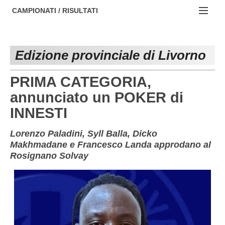
AREZZO
NOTIZIE:
CAMPIONATI / RISULTATI
FIRENZE
Societa' professionistiche
Campionati :
GROSSETO
Le iniziative di TOSCANA GOL
Edizione provinciale di Livorno
NAZIONALI
LIVORNO
Beach soccer
REGIONALI
PRIMA CATEGORIA,
LUCCA
Rappresentative regionali e provinciali
annunciato un POKER di
INNESTI
MASSA CARRARA
FIGC Toscana
PISA
Calcio femminile
Lorenzo Paladini, Syll Balla, Dicko
Makhmadane e Francesco Landa approdano al
PISTOIA
Calcio a 5
Rosignano Solvay
PRATO
Societa' piu'
SIENA
Amatori AICS Lucca
Carica la tua Rosa