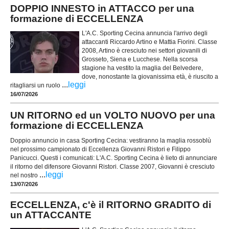
DOPPIO INNESTO in ATTACCO per una
formazione di ECCELLENZA
L'A.C. Sporting Cecina annuncia l'arrivo degli
attaccanti Riccardo Artino e Mattia Fiorini. Classe
2008, Artino è cresciuto nei settori giovanili di
Grosseto, Siena e Lucchese. Nella scorsa
stagione ha vestito la maglia del Belvedere,
dove, nonostante la giovanissima età, è riuscito a
...
leggi
ritagliarsi un ruolo
16/07/2026
UN RITORNO ed un VOLTO NUOVO per una
formazione di ECCELLENZA
Doppio annuncio in casa Sporting Cecina: vestiranno la maglia rossoblù
nel prossimo campionato di Eccellenza Giovanni Ristori e Filippo
Panicucci. Questi i comunicati: L'A.C. Sporting Cecina è lieto di annunciare
il ritorno del difensore Giovanni Ristori. Classe 2007, Giovanni è cresciuto
...
leggi
nel nostro
13/07/2026
ECCELLENZA, c'è il RITORNO GRADITO di
un ATTACCANTE