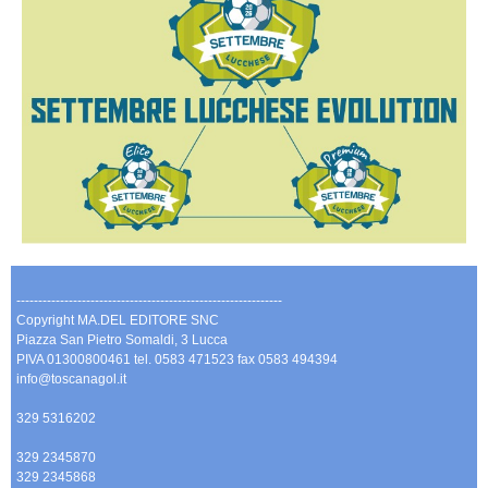
-------------------------------------------------------------
Copyright MA.DEL EDITORE SNC
Piazza San Pietro Somaldi, 3 Lucca
PIVA 01300800461 tel. 0583 471523 fax 0583 494394
info@toscanagol.it
329 5316202
329 2345870
329 2345868