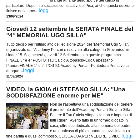
grande amante dello sport e del calcio in
particolare. Dopo i tre successi consecutivi del Pisa, anche questa edizione
...
leggi
finisce nella prov
13/09/2024
Giovedì 12 settembre la SERATA FINALE del
"4° MEMORIAL UGO SILLA"
Tutto deciso per l'ultimo atto dell'edizione 2024 del "Memorial Ugo Silla",
organizzato dall'Academy Porcari e riservato alla categoria Giovanissimi
Under 15. Si giocherà giovedì 12 Settembre con questo programma:
FINALE 3° e 4° POSTO: Tau Calcio Altopascio-Cgc Capezzano
PianoreFINALE 1° e 2° POSTO: Academy Porcari-Pontedera Prima volta
...
leggi
dunque
11/09/2024
VIDEO, la GIOIA di STEFANO SILLA: "Una
SODDISFAZIONE enorme per ME"
Non se l'aspettava una soddisfazione del genere
il presidente dell'Academy Porcari Stefano Silla.
Battere il Tau Calcio Altopascio non è impresa di
tutti i giorni. Averlo fatto in un torneo giocato in
casa, oltretutto dedicato alla memoria del padre,
è un qualcosa di più e quando lo avviciniamo a
...
leggi
fine partita è quasi commosso. CLICCA QUA PER VEDERE IL VID