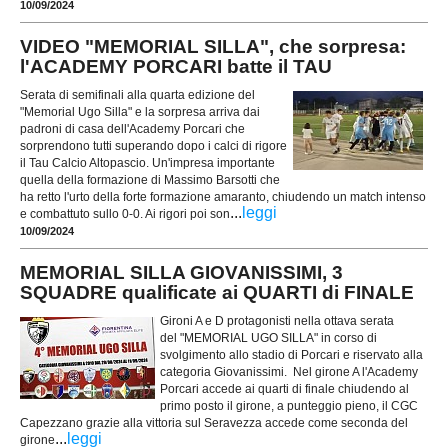
10/09/2024
VIDEO "MEMORIAL SILLA", che sorpresa:
l'ACADEMY PORCARI batte il TAU
Serata di semifinali alla quarta edizione del
"Memorial Ugo Silla" e la sorpresa arriva dai
padroni di casa dell'Academy Porcari che
sorprendono tutti superando dopo i calci di rigore
il Tau Calcio Altopascio. Un'impresa importante
quella della formazione di Massimo Barsotti che
ha retto l'urto della forte formazione amaranto, chiudendo un match intenso
...
leggi
e combattuto sullo 0-0. Ai rigori poi son
10/09/2024
MEMORIAL SILLA GIOVANISSIMI, 3
SQUADRE qualificate ai QUARTI di FINALE
Gironi A e D protagonisti nella ottava serata
del "MEMORIAL UGO SILLA" in corso di
svolgimento allo stadio di Porcari e riservato alla
categoria Giovanissimi. Nel girone A l'Academy
Porcari accede ai quarti di finale chiudendo al
primo posto il girone, a punteggio pieno, il CGC
Capezzano grazie alla vittoria sul Seravezza accede come seconda del
...
leggi
girone