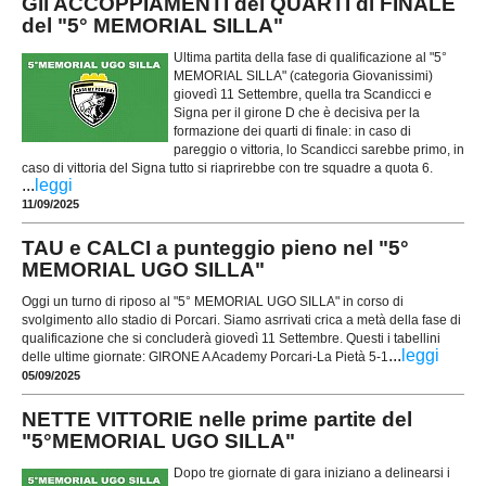
Gli ACCOPPIAMENTI dei QUARTI di FINALE
del "5° MEMORIAL SILLA"
Ultima partita della fase di qualificazione al "5°
MEMORIAL SILLA" (categoria Giovanissimi)
giovedì 11 Settembre, quella tra Scandicci e
Signa per il girone D che è decisiva per la
formazione dei quarti di finale: in caso di
pareggio o vittoria, lo Scandicci sarebbe primo, in
caso di vittoria del Signa tutto si riaprirebbe con tre squadre a quota 6.
...
leggi
11/09/2025
TAU e CALCI a punteggio pieno nel "5°
MEMORIAL UGO SILLA"
Oggi un turno di riposo al "5° MEMORIAL UGO SILLA" in corso di
svolgimento allo stadio di Porcari. Siamo asrrivati crica a metà della fase di
qualificazione che si concluderà giovedì 11 Settembre. Questi i tabellini
...
leggi
delle ultime giornate: GIRONE A Academy Porcari-La Pietà 5-1
05/09/2025
NETTE VITTORIE nelle prime partite del
"5°MEMORIAL UGO SILLA"
Dopo tre giornate di gara iniziano a delinearsi i