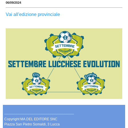
06/09/2024
Vai all'edizione provinciale
-------------------------------------------------------------
Copyright MA.DEL EDITORE SNC
Piazza San Pietro Somaldi, 3 Lucca