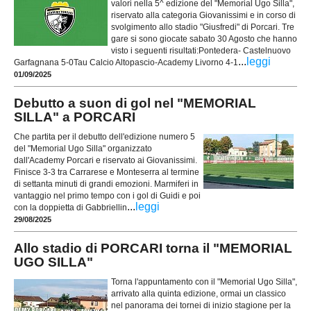
valori nella 5^ edizione del "Memorial Ugo Silla",
riservato alla categoria Giovanissimi e in corso di
svolgimento allo stadio "Giusfredi" di Porcari. Tre
gare si sono giocate sabato 30 Agosto che hanno
visto i seguenti risultati:Pontedera- Castelnuovo
...
leggi
Garfagnana 5-0Tau Calcio Altopascio-Academy Livorno 4-1
01/09/2025
Debutto a suon di gol nel "MEMORIAL
SILLA" a PORCARI
Che partita per il debutto dell'edizione numero 5
del "Memorial Ugo Silla" organizzato
dall'Academy Porcari e riservato ai Giovanissimi.
Finisce 3-3 tra Carrarese e Monteserra al termine
di settanta minuti di grandi emozioni. Marmiferi in
vantaggio nel primo tempo con i gol di Guidi e poi
...
leggi
con la doppietta di Gabbriellin
29/08/2025
Allo stadio di PORCARI torna il "MEMORIAL
UGO SILLA"
Torna l'appuntamento con il "Memorial Ugo Silla",
arrivato alla quinta edizione, ormai un classico
nel panorama dei tornei di inizio stagione per la