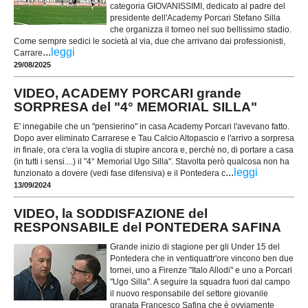
categoria GIOVANISSIMI, dedicato al padre del
presidente dell'Academy Porcari Stefano Silla
che organizza il torneo nel suo bellissimo stadio.
Come sempre sedici le società al via, due che arrivano dai professionisti,
...
leggi
Carrare
29/08/2025
VIDEO, ACADEMY PORCARI grande
SORPRESA del "4° MEMORIAL SILLA"
E' innegabile che un "pensierino" in casa Academy Porcari l'avevano fatto.
Dopo aver eliminato Carrarese e Tau Calcio Altopascio e l'arrivo a sorpresa
in finale, ora c'era la voglia di stupire ancora e, perchè no, di portare a casa
(in tutti i sensi....) il "4° Memorial Ugo Silla". Stavolta però qualcosa non ha
...
leggi
funzionato a dovere (vedi fase difensiva) e il Pontedera c
13/09/2024
VIDEO, la SODDISFAZIONE del
RESPONSABILE del PONTEDERA SAFINA
Grande inizio di stagione per gli Under 15 del
Pontedera che in ventiquattr'ore vincono ben due
tornei, uno a Firenze "Italo Allodi" e uno a Porcari
"Ugo Silla". A seguire la squadra fuori dal campo
il nuovo responsabile del settore giovanile
granata Francesco Safina che è ovviamente