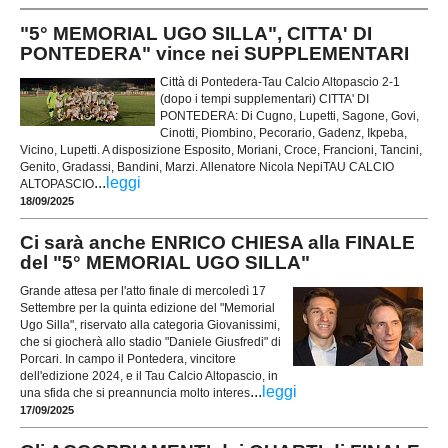
"5° MEMORIAL UGO SILLA", CITTA' DI
PONTEDERA" vince nei SUPPLEMENTARI
Città di Pontedera-Tau Calcio Altopascio 2-1
(dopo i tempi supplementari) CITTA' DI
PONTEDERA: Di Cugno, Lupetti, Sagone, Govi,
Cinotti, Piombino, Pecorario, Gadenz, Ikpeba,
Vicino, Lupetti. A disposizione Esposito, Moriani, Croce, Francioni, Tancini,
Genito, Gradassi, Bandini, Marzi. Allenatore Nicola NepiTAU CALCIO
...
leggi
ALTOPASCIO
18/09/2025
Ci sarà anche ENRICO CHIESA alla FINALE
del "5° MEMORIAL UGO SILLA"
Grande attesa per l'atto finale di mercoledì 17
Settembre per la quinta edizione del "Memorial
Ugo Silla", riservato alla categoria Giovanissimi,
che si giocherà allo stadio "Daniele Giusfredi" di
Porcari. In campo il Pontedera, vincitore
dell'edizione 2024, e il Tau Calcio Altopascio, in
...
leggi
una sfida che si preannuncia molto interes
17/09/2025