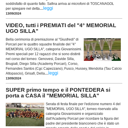
soddisfatto di quanto fatto. Safina arriva ai microfoni di TOSCANAGOL
...
leggi
per spiegare nel detta
13/09/2024
VIDEO, tutti i PREMIATI del "4° MEMORIAL
UGO SILLA"
Bella cerimonia di premiazione al "Giusfredi" di
Porcari per le quattro squadre finaliste del "4°
MEMORIAL UGO SILLA", categoria Giovanissimi.
Premi speciali per 12 ragazzi che si sono distinti
nel corso del torneo: Genovesi, Davide Silla,
Brugiati, Diego Silla (Academy Porcari), Corso,
Fernandes Santos (Cgc Capezzano), Fusco, Hussey, Mendolia (Tau Calcio
...
leggi
Altopascio), Grisafi, Della
13/09/2024
SUPER primo tempo e il PONTEDERA si
porta a CASA il "MEMORIAL SILLA"
Serata di festa finale per l'edizione numero 4 del
"MEMORIAL UGO SILLA", torneo riservato alla
cateogria Giovanissimi e organizzato
dall'Academy Porcari per ricordare la figura del
padre del presidente bianconero che è stato un