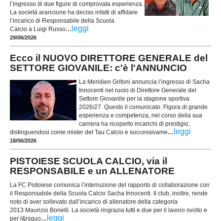
l’ingresso di due figure di comprovata esperienza.
La società arancione ha deciso infatti di affidare
l’incarico di Responsabile della Scuola
...
leggi
Calcio a Luigi Russo
29/06/2026
Ecco il NUOVO DIRETTORE GENERALE del
SETTORE GIOVANILE: c'è l'ANNUNCIO
La Meridien Grifoni annuncia l’ingresso di Sacha
Innocenti nel ruolo di Direttore Generale del
Settore Giovanile per la stagione sportiva
2026/27. Questo il comunicato: Figura di grande
esperienza e competenza, nel corso della sua
carriera ha ricoperto incarichi di prestigio,
...
leggi
distinguendosi come mister del Tau Calcio e successivame
18/06/2026
PISTOIESE SCUOLA CALCIO, via il
RESPONSABILE e un ALLENATORE
La FC Pistoiese comunica l’interruzione del rapporto di collaborazione con
il Responsabile della Scuola Calcio Sacha Innocenti. Il club, inoltre, rende
noto di aver sollevato dall’incarico di allenatore della categoria
2013 Maurizio Bonelli. La società ringrazia tutti e due per il lavoro svolto e
...
leggi
per l&rsquo