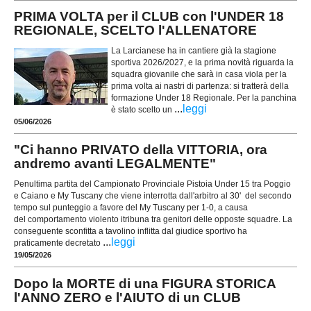
PRIMA VOLTA per il CLUB con l'UNDER 18
REGIONALE, SCELTO l'ALLENATORE
La Larcianese ha in cantiere già la stagione
sportiva 2026/2027, e la prima novità riguarda la
squadra giovanile che sarà in casa viola per la
prima volta ai nastri di partenza: si tratterà della
formazione Under 18 Regionale. Per la panchina
...
leggi
è stato scelto un
05/06/2026
"Ci hanno PRIVATO della VITTORIA, ora
andremo avanti LEGALMENTE"
Penultima partita del Campionato Provinciale Pistoia Under 15 tra Poggio
e Caiano e My Tuscany che viene interrotta dall'arbitro al 30' del secondo
tempo sul punteggio a favore del My Tuscany per 1-0, a causa
del comportamento violento itribuna tra genitori delle opposte squadre. La
conseguente sconfitta a tavolino inflitta dal giudice sportivo ha
...
leggi
praticamente decretato
19/05/2026
Dopo la MORTE di una FIGURA STORICA
l'ANNO ZERO e l'AIUTO di un CLUB