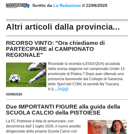
Scritto da
La Redazione
il 12/06/2025
Altri articoli dalla provincia...
RICORSO VINTO: "Ora chiediamo di
PARTECIPARE al CAMPIONATO
REGIONALE"
Ricordate la vicenda (LEGGI QUA) accaduta
nella scorsa stagione nel campionato Under 15
provinciale di Pistoia.? Dopo aver ottenuto una
pronuncia favorevole dal Collegio di Garanzia
dello Sport del CONI, la società My Tuscany
...
leggi
A.S.
03/08/2026
Due IMPORTANTI FIGURE alla guida della
SCUOLA CALCIO della PISTOIESE
La FC Pistoiese è lieta di annunciare, con
decorrenza dall’1 luglio 2026, il nuovo assetto
dirigenziale della propria Scuola Calcio con