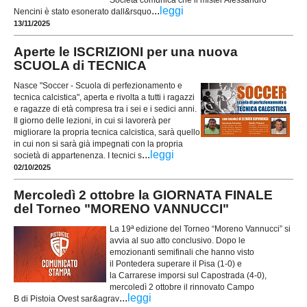
Società comunica che il mister Alessandro
...
leggi
Nencini è stato esonerato dall&rsquo
13/11/2025
Aperte le ISCRIZIONI per una nuova
SCUOLA di TECNICA
Nasce "Soccer - Scuola di perfezionamento e
tecnica calcistica", aperta e rivolta a tutti i ragazzi
e ragazze di età compresa tra i sei e i sedici anni.
Il giorno delle lezioni, in cui si lavorerà per
migliorare la propria tecnica calcistica, sarà quello
in cui non si sarà già impegnati con la propria
...
leggi
società di appartenenza. I tecnici s
02/10/2025
Mercoledì 2 ottobre la GIORNATA FINALE
del Torneo "MORENO VANNUCCI"
La 19ª edizione del Torneo “Moreno Vannucci” si
avvia al suo atto conclusivo. Dopo le
emozionanti semifinali che hanno visto
il Pontedera superare il Pisa (1-0) e
la Carrarese imporsi sul Capostrada (4-0),
mercoledì 2 ottobre il rinnovato Campo
...
leggi
B di Pistoia Ovest sar&agrav