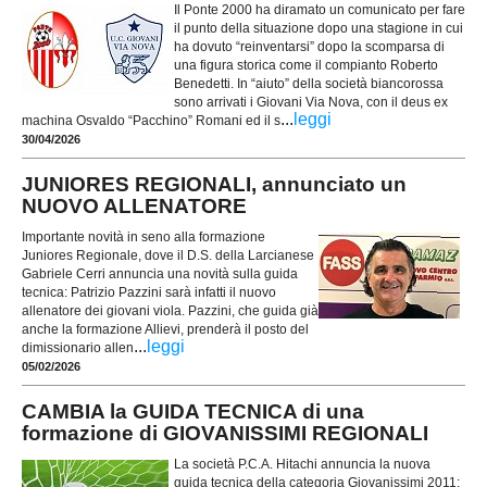
Il Ponte 2000 ha diramato un comunicato per fare
il punto della situazione dopo una stagione in cui
ha dovuto “reinventarsi” dopo la scomparsa di
una figura storica come il compianto Roberto
Benedetti. In “aiuto” della società biancorossa
sono arrivati i Giovani Via Nova, con il deus ex
...
leggi
machina Osvaldo “Pacchino” Romani ed il s
30/04/2026
JUNIORES REGIONALI, annunciato un
NUOVO ALLENATORE
Importante novità in seno alla formazione
Juniores Regionale, dove il D.S. della Larcianese
Gabriele Cerri annuncia una novità sulla guida
tecnica: Patrizio Pazzini sarà infatti il nuovo
allenatore dei giovani viola. Pazzini, che guida già
anche la formazione Allievi, prenderà il posto del
...
leggi
dimissionario allen
05/02/2026
CAMBIA la GUIDA TECNICA di una
formazione di GIOVANISSIMI REGIONALI
La società P.C.A. Hitachi annuncia la nuova
guida tecnica della categoria Giovanissimi 2011: