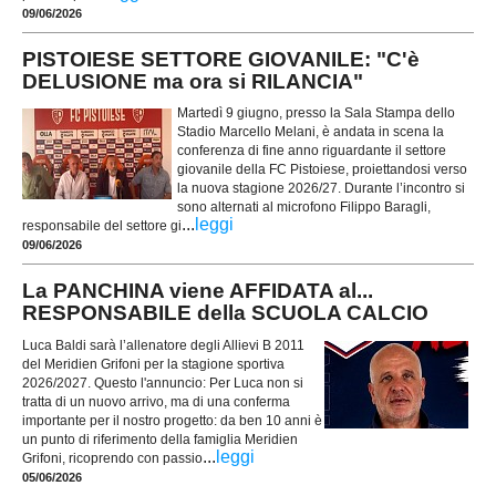
09/06/2026
PISTOIESE SETTORE GIOVANILE: "C'è
DELUSIONE ma ora si RILANCIA"
Martedì 9 giugno, presso la Sala Stampa dello
Stadio Marcello Melani, è andata in scena la
conferenza di fine anno riguardante il settore
giovanile della FC Pistoiese, proiettandosi verso
la nuova stagione 2026/27. Durante l’incontro si
sono alternati al microfono Filippo Baragli,
...
leggi
responsabile del settore gi
09/06/2026
La PANCHINA viene AFFIDATA al...
RESPONSABILE della SCUOLA CALCIO
Luca Baldi sarà l’allenatore degli Allievi B 2011
del Meridien Grifoni per la stagione sportiva
2026/2027. Questo l'annuncio: Per Luca non si
tratta di un nuovo arrivo, ma di una conferma
importante per il nostro progetto: da ben 10 anni è
un punto di riferimento della famiglia Meridien
...
leggi
Grifoni, ricoprendo con passio
05/06/2026