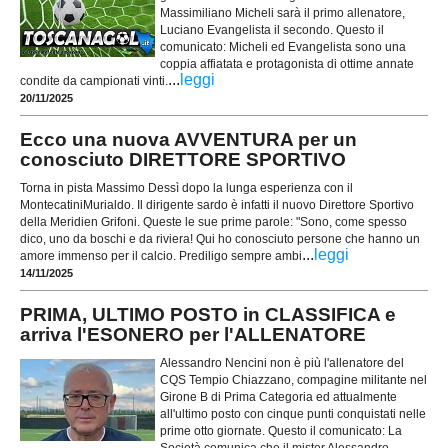
Massimiliano Micheli sarà il primo allenatore,
Luciano Evangelista il secondo. Questo il
comunicato: Micheli ed Evangelista sono una
coppia affiatata e protagonista di ottime annate
...
leggi
condite da campionati vinti.
20/11/2025
Ecco una nuova AVVENTURA per un
conosciuto DIRETTORE SPORTIVO
Torna in pista Massimo Dessì dopo la lunga esperienza con il
MontecatiniMurialdo. Il dirigente sardo è infatti il nuovo Direttore Sportivo
della Meridien Grifoni. Queste le sue prime parole: "Sono, come spesso
dico, uno da boschi e da riviera! Qui ho conosciuto persone che hanno un
...
leggi
amore immenso per il calcio. Prediligo sempre ambi
14/11/2025
PRIMA, ULTIMO POSTO in CLASSIFICA e
arriva l'ESONERO per l'ALLENATORE
Alessandro Nencini non è più l'allenatore del
CQS Tempio Chiazzano, compagine militante nel
Girone B di Prima Categoria ed attualmente
all'ultimo posto con cinque punti conquistati nelle
prime otto giornate. Questo il comunicato: La