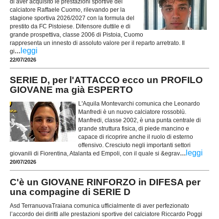
di aver acquisito le prestazioni sportive del
calciatore Raffaele Cuomo, rilevando per la
stagione sportiva 2026/2027 con la formula del
prestito da FC Pistoiese. Difensore duttile e di
grande prospettiva, classe 2006 di Pistoia, Cuomo
rappresenta un innesto di assoluto valore per il reparto arretrato. Il
...
leggi
gi
22/07/2026
SERIE D, per l'ATTACCO ecco un PROFILO
GIOVANE ma già ESPERTO
L'Aquila Montevarchi comunica che Leonardo
Manfredi è un nuovo calciatore rossoblù.
Manfredi, classe 2002, è una punta centrale di
grande struttura fisica, di piede mancino e
capace di ricoprire anche il ruolo di esterno
offensivo. Cresciuto negli importanti settori
...
leggi
giovanili di Fiorentina, Atalanta ed Empoli, con il quale si &egrav
20/07/2026
C'è un GIOVANE RINFORZO in DIFESA per
una compagine di SERIE D
Asd TerranuovaTraiana comunica ufficialmente di aver perfezionato
l’accordo dei diritti alle prestazioni sportive del calciatore Riccardo Poggi