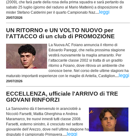
(2009), che farà parte della rosa della prima squadra e sarà pertanto da
sabato 25 luglio (giorno del raduno al Mario Matteini) a disposizione di
...
leggi
mister Stefano Calderini per il quarto Campionato Naz
20/07/2026
UN RITORNO e UN VOLTO NUOVO per
l'ATTACCO di un club di PROMOZIONE
La Nuova AC Foiano annuncia il ritorno di
Edoardo Pareggi, che nella prossima stagione
vestirà nuovamente la maglia amaranto. Per
l’attaccante classe 2002 si tratta di un gradito
ritorno a Foiano, dove ritrova un ambiente che
conosce bene. Nel corso delle ultime stagioni ha
...
leggi
maturato importanti esperienze con le maglie di Antella, Castiglion
20/07/2026
ECCELLENZA, ufficiale l'ARRIVO di TRE
GIOVANI RINFORZI
La Sansovino dà il benvenuto in arancioblè a
Niccolò Farsetti, Mattia Gherghina e Andrea
Maramarco, tre nuovi innesti tutti classe 2008.
Farsetti, esterno sinistro, è cresciuto nel settore
giovanile dell’Arezzo, dove nell’ultima stagione ha
...
leggi
disputato il campionato Primavera.