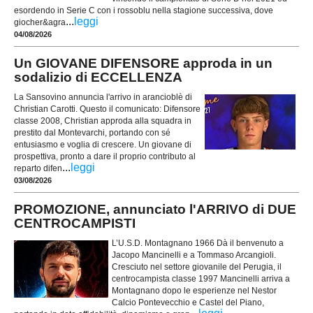
esordendo in Serie C con i rossoblu nella stagione successiva, dove
...
leggi
giocher&agra
04/08/2026
Un GIOVANE DIFENSORE approda in un
sodalizio di ECCELLENZA
La Sansovino annuncia l'arrivo in arancioblè di
Christian Carotti. Questo il comunicato: Difensore
classe 2008, Christian approda alla squadra in
prestito dal Montevarchi, portando con sé
entusiasmo e voglia di crescere. Un giovane di
prospettiva, pronto a dare il proprio contributo al
...
leggi
reparto difen
03/08/2026
PROMOZIONE, annunciato l'ARRIVO di DUE
CENTROCAMPISTI
L’U.S.D. Montagnano 1966 Dà il benvenuto a
Jacopo Mancinelli e a Tommaso Arcangioli.
Cresciuto nel settore giovanile del Perugia, il
centrocampista classe 1997 Mancinelli arriva a
Montagnano dopo le esperienze nel Nestor
Calcio Pontevecchio e Castel del Piano,