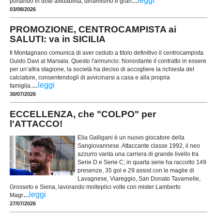
...
leggi
portando in dote affidabilità, dinamismo e gran
03/08/2026
PROMOZIONE, CENTROCAMPISTA ai
SALUTI: va in SICILIA
Il Montagnano comunica di aver ceduto a titolo definitivo il centrocampista
Guido Davi al Marsala. Questo l'annuncio: Nonostante il contratto in essere
per un’altra stagione, la società ha deciso di accogliere la richiesta del
calciatore, consentendogli di avvicinarsi a casa e alla propria
...
leggi
famiglia.
30/07/2026
ECCELLENZA, che "COLPO" per
l'ATTACCO!
Elia Galligani è un nuovo giocatore della
Sangiovannese. Attaccante classe 1992, il neo
azzurro vanta una carriera di grande livello tra
Serie D e Serie C; in quarta serie ha raccolto 149
presenze, 35 gol e 29 assist con le maglie di
Lavagnese, Viareggio, San Donato Tavarnelle,
Grosseto e Siena, lavorando molteplici volte con mister Lamberto
...
leggi
Magr
27/07/2026