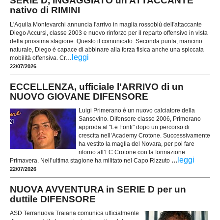
SERIE D, INGAGGIATO un ATTACCANTE
nativo di RIMINI
L'Aquila Montevarchi annuncia l'arrivo in maglia rossoblù dell'attaccante
Diego Accursi, classe 2003 e nuovo rinforzo per il reparto offensivo in vista
della prossima stagione. Questo il comunicato: Seconda punta, mancino
naturale, Diego è capace di abbinare alla forza fisica anche una spiccata
...
leggi
mobilità offensiva. Cr
22/07/2026
ECCELLENZA, ufficiale l'ARRIVO di un
NUOVO GIOVANE DIFENSORE
Luigi Primerano è un nuovo calciatore della
Sansovino. Difensore classe 2006, Primerano
approda al "Le Fonti" dopo un percorso di
crescita nell’Academy Crotone. Successivamente
ha vestito la maglia del Novara, per poi fare
ritorno all’FC Crotone con la formazione
...
leggi
Primavera. Nell’ultima stagione ha militato nel Capo Rizzuto
22/07/2026
NUOVA AVVENTURA in SERIE D per un
duttile DIFENSORE
ASD Terranuova Traiana comunica ufficialmente