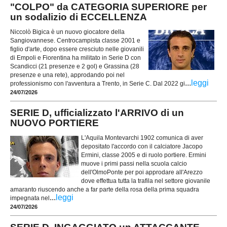
"COLPO" da CATEGORIA SUPERIORE per
un sodalizio di ECCELLENZA
Niccolò Bigica è un nuovo giocatore della
Sangiovannese. Centrocampista classe 2001 e
figlio d'arte, dopo essere cresciuto nelle giovanili
di Empoli e Fiorentina ha militato in Serie D con
Scandicci (21 presenze e 2 gol) e Grassina (28
presenze e una rete), approdando poi nel
...
leggi
professionismo con l'avventura a Trento, in Serie C. Dal 2022 gi
24/07/2026
SERIE D, ufficializzato l'ARRIVO di un
NUOVO PORTIERE
L'Aquila Montevarchi 1902 comunica di aver
depositato l'accordo con il calciatore Jacopo
Ermini, classe 2005 e di ruolo portiere. Ermini
muove i primi passi nella scuola calcio
dell'OlmoPonte per poi approdare all'Arezzo
dove effettua tutta la trafila nel settore giovanile
amaranto riuscendo anche a far parte della rosa della prima squadra
...
leggi
impegnata nel
24/07/2026