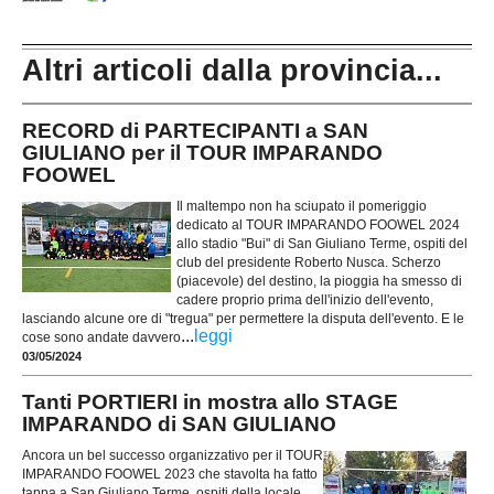
Altri articoli dalla provincia...
RECORD di PARTECIPANTI a SAN
GIULIANO per il TOUR IMPARANDO
FOOWEL
Il maltempo non ha sciupato il pomeriggio
dedicato al TOUR IMPARANDO FOOWEL 2024
allo stadio "Bui" di San Giuliano Terme, ospiti del
club del presidente Roberto Nusca. Scherzo
(piacevole) del destino, la pioggia ha smesso di
cadere proprio prima dell'inizio dell'evento,
lasciando alcune ore di "tregua" per permettere la disputa dell'evento. E le
...
leggi
cose sono andate davvero
03/05/2024
Tanti PORTIERI in mostra allo STAGE
IMPARANDO di SAN GIULIANO
Ancora un bel successo organizzativo per il TOUR
IMPARANDO FOOWEL 2023 che stavolta ha fatto
tappa a San Giuliano Terme, ospiti della locale