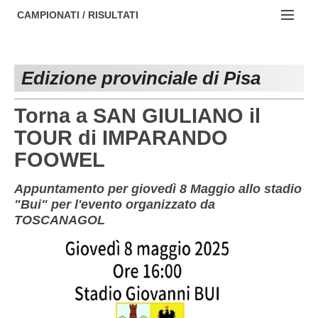
AREZZO
NOTIZIE:
CAMPIONATI / RISULTATI
FIRENZE
Societa' professionistiche
Campionati :
GROSSETO
Le iniziative di TOSCANA GOL
Edizione provinciale di Pisa
NAZIONALI
LIVORNO
Beach soccer
REGIONALI
Torna a SAN GIULIANO il
LUCCA
Rappresentative regionali e provinciali
TOUR di IMPARANDO
FOOWEL
MASSA CARRARA
FIGC Toscana
PISA
Calcio femminile
Appuntamento per giovedì 8 Maggio allo stadio
"Bui" per l'evento organizzato da
PISTOIA
Calcio a 5
TOSCANAGOL
PRATO
Societa' piu'
SIENA
Amatori AICS Lucca
Carica la tua Rosa