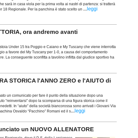
e sarà in casa viola per la prima volta ai nastri di partenza: si tratterà
...
leggi
r 18 Regionale. Per la panchina è stato scelto un
TTORIA, ora andremo avanti
stoia Under 15 tra Poggio e Caiano e My Tuscany che viene interrotta
ggio a favore del My Tuscany per 1-0, a causa del comportamento
re. La conseguente sconfitta a tavolino inflitta dal giudice sportivo ha
RA STORICA l'ANNO ZERO e l'AIUTO di
ato un comunicato per fare il punto della situazione dopo una
uto “reinventarsi” dopo la scomparsa di una figura storica come il
detti. In “aiuto” della società biancorossa sono arrivati i Giovani Via
...
leggi
machina Osvaldo “Pacchino” Romani ed il s
unciato un NUOVO ALLENATORE