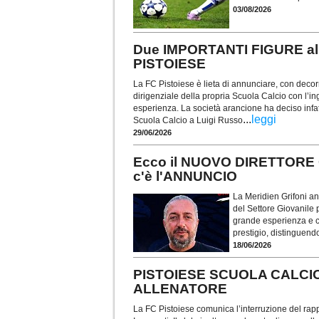
03/08/2026
Due IMPORTANTI FIGURE all
PISTOIESE
La FC Pistoiese è lieta di annunciare, con decorr
dirigenziale della propria Scuola Calcio con l’i
esperienza. La società arancione ha deciso infatt
...
leggi
Scuola Calcio a Luigi Russo
29/06/2026
Ecco il NUOVO DIRETTORE
c'è l'ANNUNCIO
La Meridien Grifoni an
del Settore Giovanile 
grande esperienza e co
prestigio, distinguen
18/06/2026
PISTOIESE SCUOLA CALCIO,
ALLENATORE
La FC Pistoiese comunica l’interruzione del rap