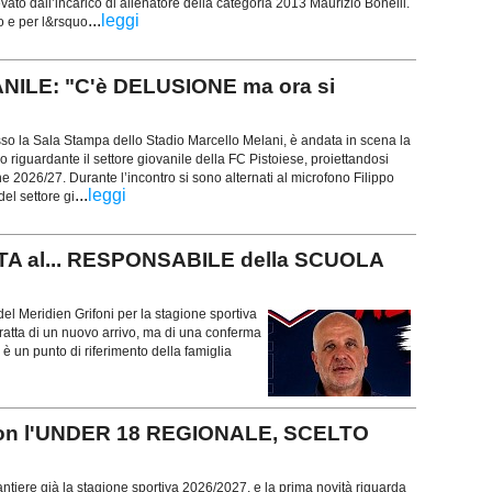
levato dall’incarico di allenatore della categoria 2013 Maurizio Bonelli.
...
leggi
to e per l&rsquo
ILE: "C'è DELUSIONE ma ora si
so la Sala Stampa dello Stadio Marcello Melani, è andata in scena la
o riguardante il settore giovanile della FC Pistoiese, proiettandosi
e 2026/27. Durante l’incontro si sono alternati al microfono Filippo
...
leggi
el settore gi
TA al... RESPONSABILE della SCUOLA
del Meridien Grifoni per la stagione sportiva
ratta di un nuovo arrivo, ma di una conferma
 è un punto di riferimento della famiglia
con l'UNDER 18 REGIONALE, SCELTO
ntiere già la stagione sportiva 2026/2027, e la prima novità riguarda