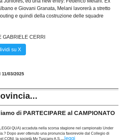
 la Juniores, ed una new entry: Federico Melani. Ex
ntalbano e Giovani Granata, Melani lavorerà a stretto
outing e quindi della costruzione delle squadre
E GABRIELE CERRI
ividi su X
il 11/03/2025
rovincia...
diamo di PARTECIPARE al CAMPIONATO
(LEGGI QUA) accaduta nella scorsa stagione nel campionato Under
oia.? Dopo aver ottenuto una pronuncia favorevole dal Collegio di
...
leggi
del CONI, la società My Tuscany A.S.