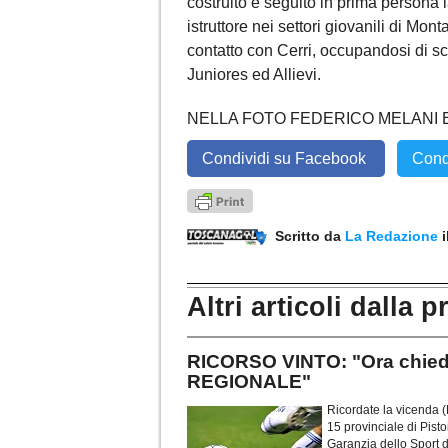
costruito e seguito in prima persona
istruttore nei settori giovanili di Mo
contatto con Cerri, occupandosi di sc
Juniores ed Allievi.
NELLA FOTO FEDERICO MELANI 
Condividi su Facebook
Cond
Scritto da
La Redazione
Altri articoli dalla p
RICORSO VINTO: "Ora chie
REGIONALE"
Ricordate la vicenda 
15 provinciale di Pist
Garanzia dello Sport 