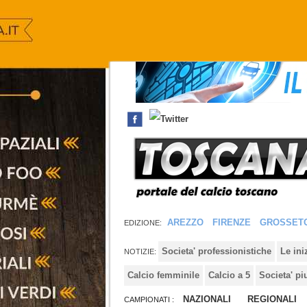
AREZZO
FIRENZE
GROSSET
EDIZIONE:
Societa' professionistiche
Le in
NOTIZIE:
Calcio femminile
Calcio a 5
Societa' pi
NAZIONALI
REGIONALI
CAMPIONATI :