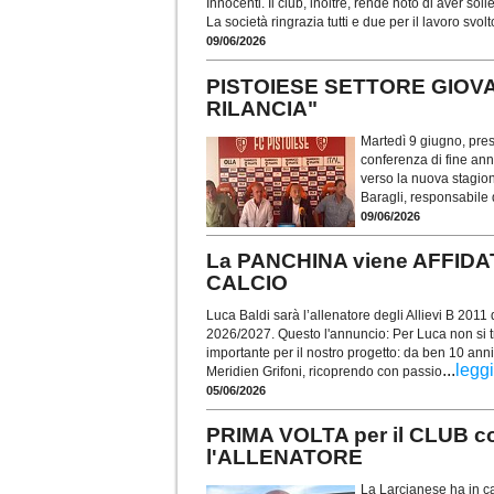
Innocenti. Il club, inoltre, rende noto di aver sol
La società ringrazia tutti e due per il lavoro svol
09/06/2026
PISTOIESE SETTORE GIOVAN
RILANCIA"
Martedì 9 giugno, pres
conferenza di fine ann
verso la nuova stagion
Baragli, responsabile d
09/06/2026
La PANCHINA viene AFFIDA
CALCIO
Luca Baldi sarà l’allenatore degli Allievi B 2011 
2026/2027. Questo l'annuncio: Per Luca non si t
importante per il nostro progetto: da ben 10 anni
...
leggi
Meridien Grifoni, ricoprendo con passio
05/06/2026
PRIMA VOLTA per il CLUB 
l'ALLENATORE
La Larcianese ha in ca