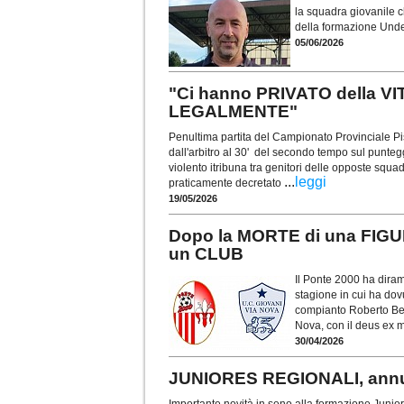
la squadra giovanile ch
della formazione Unde
05/06/2026
"Ci hanno PRIVATO della VI
LEGALMENTE"
Penultima partita del Campionato Provinciale Pi
dall'arbitro al 30' del secondo tempo sul punte
violento itribuna tra genitori delle opposte squad
...
leggi
praticamente decretato
19/05/2026
Dopo la MORTE di una FIGU
un CLUB
Il Ponte 2000 ha diram
stagione in cui ha dov
compianto Roberto Bene
Nova, con il deus ex 
30/04/2026
JUNIORES REGIONALI, ann