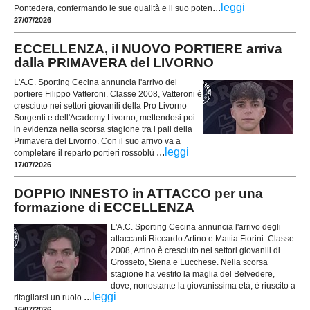
...
leggi
Pontedera, confermando le sue qualità e il suo poten
27/07/2026
ECCELLENZA, il NUOVO PORTIERE arriva
dalla PRIMAVERA del LIVORNO
L'A.C. Sporting Cecina annuncia l'arrivo del
portiere Filippo Vatteroni. Classe 2008, Vatteroni è
cresciuto nei settori giovanili della Pro Livorno
Sorgenti e dell'Academy Livorno, mettendosi poi
in evidenza nella scorsa stagione tra i pali della
Primavera del Livorno. Con il suo arrivo va a
...
leggi
completare il reparto portieri rossoblù
17/07/2026
DOPPIO INNESTO in ATTACCO per una
formazione di ECCELLENZA
L'A.C. Sporting Cecina annuncia l'arrivo degli
attaccanti Riccardo Artino e Mattia Fiorini. Classe
2008, Artino è cresciuto nei settori giovanili di
Grosseto, Siena e Lucchese. Nella scorsa
stagione ha vestito la maglia del Belvedere,
dove, nonostante la giovanissima età, è riuscito a
...
leggi
ritagliarsi un ruolo
16/07/2026