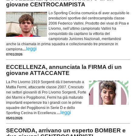
giovane CENTROCAMPISTA
Lo Sporting Cecina comunica di aver acquisito le
prestazioni sportive del centrocampista classe
2006 Federico Vallini. Prodotto dei vivai di Pisa e
Livorno, nell’ultimo campionato Vallini ha
conquistato da capitano la vittoria del
campionato Juniores Nazionali, meritandosi
anche la chiamata in prima squadra e collezionando tre presenze in
...
leggi
campiona
07/01/2026
ECCELLENZA, annunciata la FIRMA di un
giovane ATTACCANTE
La Pro Livorno 1919 Sorgenti dà il benvenuto a
Mattia Fermi, attaccante classe 2007. Cresciuto
nei settori giovanili di Pro Livorno Sorgenti, Forte
dei Marmi e Poggibonsi, Fermi ha già maturato
importanti esperienze tra i grandi con le prime
squadre del Poggibonsi in Serie D e dello
...
leggi
Sporting Cecina in Eccellenza.
05/01/2026
SECONDA, arrivano un esperto BOMBER e