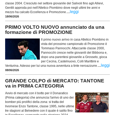
classe 2004. Cresciuto nel settore giovanile del Salivoli fino agli Allievi,
Gentili approda poi nell'Atletico Piombino dove negli ultimi tre anni e
...
leggi
mezzo ha calcato Eccellenza e Promozione.
18/06/2026
PRIMO VOLTO NUOVO annunciato da una
formazione di PROMOZIONE
Il primo nuovo arrivo in casa Atletico Piombino in
vista del prossimo campionato di Promozione è
Tommaso Pannocchi. Attaccante classe 2000,
Pannocchi cresce nelle giovanili del Bibbona e,
dopo una parentesi giovanile a Grosseto, gioca
per Cecina, Castelnuovo, Colli Marittimi e
...
leggi
Venturina. Adesso per lui una nuova avventura a tinte neroazzurre.
08/06/2026
GRANDE COLPO di MERCATO: TANTONE
va in PRIMA CATEGORIA
Avvio di mercato con il botto per il Donaratico
(Prima categoria) che annuncia l'arrivo di uno dei
bomber più prolifici della zona: si tratta del
livornese Enzo Tantone, classe 1995, nelle ultime
tre stagioni al Belvedere con il quale è salito fino