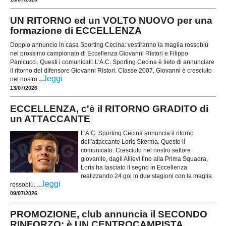
UN RITORNO ed un VOLTO NUOVO per una
formazione di ECCELLENZA
Doppio annuncio in casa Sporting Cecina: vestiranno la maglia rossoblù
nel prossimo campionato di Eccellenza Giovanni Ristori e Filippo
Panicucci. Questi i comunicati: L'A.C. Sporting Cecina è lieto di annunciare
il ritorno del difensore Giovanni Ristori. Classe 2007, Giovanni è cresciuto
...
leggi
nel nostro
13/07/2026
ECCELLENZA, c'è il RITORNO GRADITO di
un ATTACCANTE
L'A.C. Sporting Cecina annuncia il ritorno
dell'attaccante Loris Skerma. Questo il
comunicato: Cresciuto nel nostro settore
giovanile, dagli Allievi fino alla Prima Squadra,
Loris ha lasciato il segno in Eccellenza
realizzando 24 gol in due stagioni con la maglia
...
leggi
rossoblù.
09/07/2026
PROMOZIONE, club annuncia il SECONDO
RINFORZO: è UN CENTROCAMPISTA