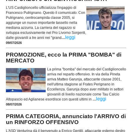
L'US Castiglioncello ufficializza l'ingaggio di
Francesco Putrignano. Questo il comunicato: Con
Putrignano, centrocampista classe 2005, si
aggiunge un nuovo importante tassello nella
mediana azzurra. La carriera del ragazzo si
sviluppa esclusivamente nel Pro Livorno Sorgenti,
...
leggi
dalle giovanili a tre anni nei "grand
09/07/2026
PROMOZIONE, ecco la PRIMA "BOMBA" di
MERCATO
La prima "bomba" del mercato del Castiglioncello
arriva nel reparto offensivo. In via della Pineta
arriva Matteo Garunja, attaccante classe 2001,
nell'ultima stagione al Frates Perignano in
Eccellenza. Garunja dopo aver militato in settori
giovanili di livello nazionale come Tau Calcio
...
leggi
Altopascio ed Aglianese esordisce con questi ultimi in
08/07/2026
PRIMA CATEGORIA, annunciato l'ARRIVO di
un RINFORZO OFFENSIVO
L'ASD Venturina dà il benvenuto a Enrico Gentili, attaccante esterno destro