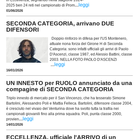
in Eccellenza, segnando nella stagione 2024-
...
leggi
2025 ben 24 reti nel campionato di Prom
01/06/2026
SECONDA CATEGORIA, arrivano DUE
DIFENSORI
Doppio rinforzo in difesa per l'US Montenero,
attuale nona forza del Girone H di Seconda
Categoria: sono infatti ufficiali gli arrivi di Paolo
D'Ascenzi, classe 1987, ed Alessio Battini, classe
2003. NELLA FOTO PAOLO D'ASCENZI
...
leggi
16/01/2026
UN INNESTO per RUOLO annunciato da una
compagine di SECONDA CATEGORIA
Triplo innesto di mercato per il San Vincenzo, che ha tesserato Simone
Bartolini, Alessandro Poli e Mattia Felleca. Bartolini, difensore classe 2004,
è cresciuto nel vivaio del Venturina dove ha svolto tutta la trafila nei
campionati giovanili fino alla prima squadra. Poli, punta classe 2000,
...
leggi
provien
14/01/2026
ECCELLENZA, ufficiale l'ARRIVO di un