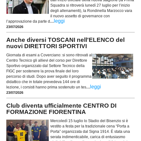
Squadra si ritroverà lunedì 27 luglio per l’inizio
degli allenamenti), la Rondinella Marzocco vara
il nuovo assetto di governance con
...
leggi
l’approvazione da parte d
23/07/2026
Anche diversi TOSCANI nell'ELENCO del
nuovi DIRETTORI SPORTIVI
Giornata di esami a Coverciano: si sono ritrovati al
Centro Tecnico gli allievi del corso per Direttore
Sportivo organizzato dal Settore Tecnico della
FIGC per sostenere la prova finale del loro
percorso di studi. Dopo aver seguito il programma
didattico che in totale prevedeva 144 ore di
...
leggi
lezione, i corsisti hanno prima sostenuto un tes
23/07/2026
Club diventa ufficialmente CENTRO DI
FORMAZIONE FIORENTINA
Mercoledì 15 luglio lo Stadio del Bisenzio si è
vestito a festa per la tradizionale cena “Porta a
Porta” organizzata dal Signa 1914. È stata una
serata indimenticabile, carica di entusiasmo