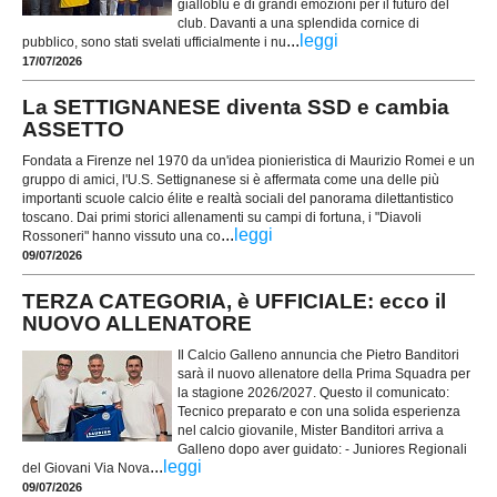
gialloblù e di grandi emozioni per il futuro del
club. Davanti a una splendida cornice di
...
leggi
pubblico, sono stati svelati ufficialmente i nu
17/07/2026
La SETTIGNANESE diventa SSD e cambia
ASSETTO
Fondata a Firenze nel 1970 da un'idea pionieristica di Maurizio Romei e un
gruppo di amici, l'U.S. Settignanese si è affermata come una delle più
importanti scuole calcio élite e realtà sociali del panorama dilettantistico
toscano. Dai primi storici allenamenti su campi di fortuna, i "Diavoli
...
leggi
Rossoneri" hanno vissuto una co
09/07/2026
TERZA CATEGORIA, è UFFICIALE: ecco il
NUOVO ALLENATORE
Il Calcio Galleno annuncia che Pietro Banditori
sarà il nuovo allenatore della Prima Squadra per
la stagione 2026/2027. Questo il comunicato:
Tecnico preparato e con una solida esperienza
nel calcio giovanile, Mister Banditori arriva a
Galleno dopo aver guidato: - Juniores Regionali
...
leggi
del Giovani Via Nova
09/07/2026