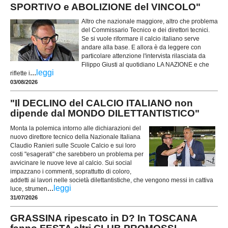
SPORTIVO e ABOLIZIONE del VINCOLO"
Altro che nazionale maggiore, altro che problema
del Commissario Tecnico e dei direttori tecnici.
Se si vuole riformare il calcio italiano serve
andare alla base. E allora è da leggere con
particolare attenzione l'intervista rilasciata da
Filippo Giusti al quotidiano LA NAZIONE e che
...
leggi
riflette i
03/08/2026
"Il DECLINO del CALCIO ITALIANO non
dipende dal MONDO DILETTANTISTICO"
Monta la polemica intorno alle dichiarazioni del
nuovo direttore tecnico della Nazionale Italiana
Claudio Ranieri sulle Scuole Calcio e sui loro
costi "esagerati" che sarebbero un problema per
avvicinare le nuove leve al calcio. Sui social
impazzano i commenti, soprattutto di coloro,
addetti ai lavori nelle società dilettantistiche, che vengono messi in cattiva
...
leggi
luce, strumen
31/07/2026
GRASSINA ripescato in D? In TOSCANA