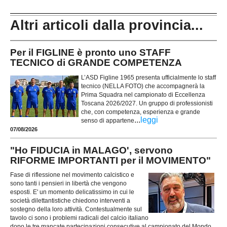
Altri articoli dalla provincia...
Per il FIGLINE è pronto uno STAFF
TECNICO di GRANDE COMPETENZA
L’ASD Figline 1965 presenta ufficialmente lo staff
tecnico (NELLA FOTO) che accompagnerà la
Prima Squadra nel campionato di Eccellenza
Toscana 2026/2027. Un gruppo di professionisti
che, con competenza, esperienza e grande
...
leggi
senso di appartene
07/08/2026
"Ho FIDUCIA in MALAGO', servono
RIFORME IMPORTANTI per il MOVIMENTO"
Fase di riflessione nel movimento calcistico e
sono tanti i pensieri in libertà che vengono
esposti. E' un momento delicatissimo in cui le
società dilettantistiche chiedono interventi a
sostegno della loro attività. Contestualmente sul
tavolo ci sono i problemi radicali del calcio italiano
dopo le tre mancate partecipazioni consecutive al campionato del Mondo