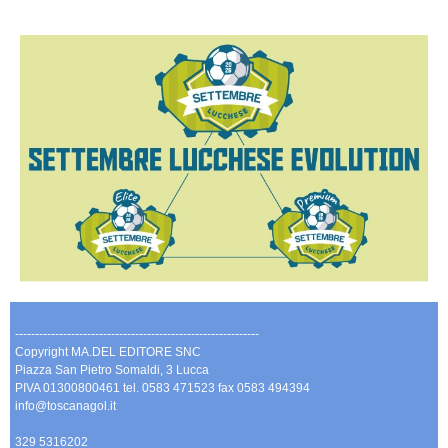
-------------------------------------------------------------
Copyright MA.DEL EDITORE SNC
Piazza San Pietro Somaldi, 3 Lucca
PIVA 01300800461 tel. 0583 471523 fax 0583 494394
info@toscanagol.it
329 5316202