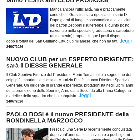
fanno FESTA altri CLUB PROMOSSI
Manca ancora l'ufficialità, ma è praticamente
certo che il Grassina sarà ripescato in serie D.
Dopo giorni di lunga e spasmodica attesa il club
del patron Zepponi risulterebbe al quinto posto
nazionale nella speciale graduatoria e sarebbero
(al momento) proprio cinque i posti disponibili,
...
leggi
dopo il forfait del San Giuliano City, club milanese, che non ha fatt
24/07/2026
NUOVO CLUB per un ESPERTO DIRIGENTE:
sarà il DIESSE GENERALE
Il Club Sportivo Firenze del Presidente Florin Toma mette a segno uno dei
colpi più importanti dell'estate: Maurizio Pini è il nuovo Direttore Sportivo
Generale. Un dirigente di grande esperienza, protagonista negli ultimi anni
della promozione dello Sporting Arno dalla Seconda alla Prima Categoria
...
leggi
e artefice della squadra che ha conquista
24/07/2026
PAOLO BOSI è il nuovo PRESIDENTE della
RONDINELLA MARZOCCO
Fresca di una Serie D recentemente conquistata
dopo vent’anni dall’ultima volta e a pochi giorni
dall’inizio ufficiale della nuova stagione (la Prima