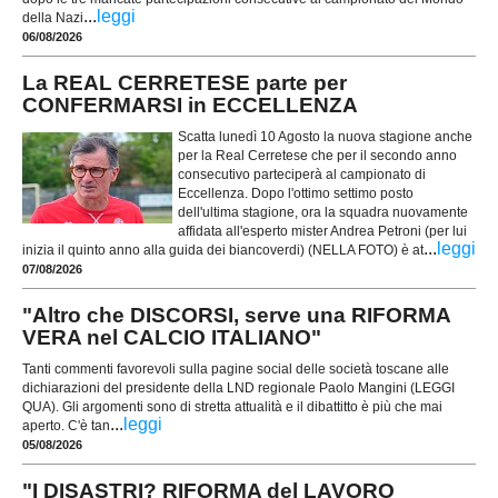
...
leggi
della Nazi
06/08/2026
La REAL CERRETESE parte per
CONFERMARSI in ECCELLENZA
Scatta lunedì 10 Agosto la nuova stagione anche
per la Real Cerretese che per il secondo anno
consecutivo parteciperà al campionato di
Eccellenza. Dopo l'ottimo settimo posto
dell'ultima stagione, ora la squadra nuovamente
affidata all'esperto mister Andrea Petroni (per lui
...
leggi
inizia il quinto anno alla guida dei biancoverdi) (NELLA FOTO) è at
07/08/2026
"Altro che DISCORSI, serve una RIFORMA
VERA nel CALCIO ITALIANO"
Tanti commenti favorevoli sulla pagine social delle società toscane alle
dichiarazioni del presidente della LND regionale Paolo Mangini (LEGGI
QUA). Gli argomenti sono di stretta attualità e il dibattitto è più che mai
...
leggi
aperto. C'è tan
05/08/2026
"I DISASTRI? RIFORMA del LAVORO