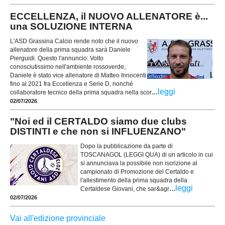
ECCELLENZA, il NUOVO ALLENATORE è...
una SOLUZIONE INTERNA
L'ASD Grassina Calcio rende noto che il nuovo
allenatore della prima squadra sarà Daniele
Pierguidi. Questo l'annuncio: Volto
conosciutissimo nell'ambiente rossoverde,
Daniele è stato vice allenatore di Matteo Innocenti
fino al 2021 fra Eccellenza e Serie D, nonché
...
leggi
collaboratore tecnico della prima squadra nella scor
02/07/2026
"Noi ed il CERTALDO siamo due clubs
DISTINTI e che non si INFLUENZANO"
Dopo la pubblicazione da parte di
TOSCANAGOL (LEGGI QUA) di un articolo in cui
si annunciava la possibile non iscrizione al
campionato di Promozione del Certaldo e
l'allestimento della prima squadra della
...
leggi
Certaldese Giovani, che sar&agr
02/07/2026
Vai all'edizione provinciale