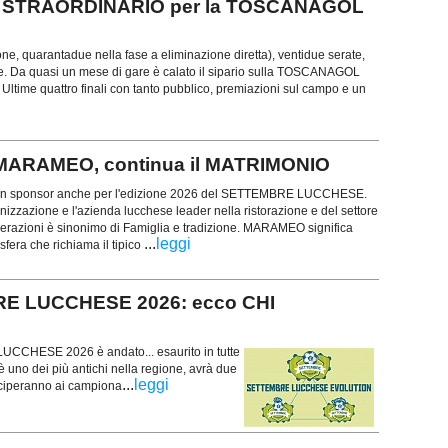
SO STRAORDINARIO per la TOSCANAGOL
ione, quarantadue nella fase a eliminazione diretta), ventidue serate,
e. Da quasi un mese di gare è calato il sipario sulla TOSCANAGOL
ime quattro finali con tanto pubblico, premiazioni sul campo e un
ARAMEO, continua il MATRIMONIO
n sponsor anche per l'edizione 2026 del SETTEMBRE LUCCHESE.
anizzazione e l'azienda lucchese leader nella ristorazione e del settore
nerazioni è sinonimo di Famiglia e tradizione. MARAMEO significa
...
leggi
fera che richiama il tipico
BRE LUCCHESE 2026: ecco CHI
LUCCHESE 2026 è andato... esaurito in tutte
è uno dei più antichi nella regione, avrà due
...
leggi
teciperanno ai campiona