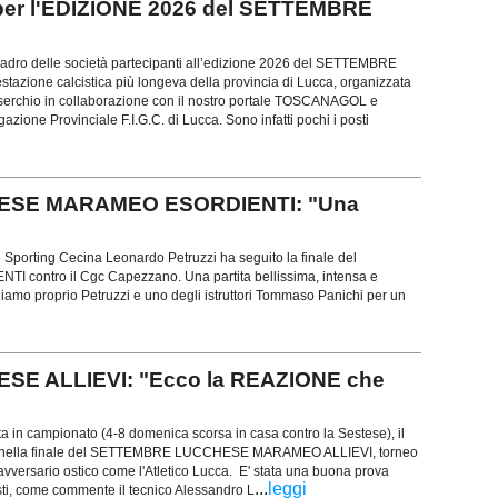
per l'EDIZIONE 2026 del SETTEMBRE
quadro delle società partecipanti all’edizione 2026 del SETTEMBRE
azione calcistica più longeva della provincia di Lucca, organizzata
serchio in collaborazione con il nostro portale TOSCANAGOL e
azione Provinciale F.I.G.C. di Lucca. Sono infatti pochi i posti
ESE MARAMEO ESORDIENTI: "Una
lo Sporting Cecina Leonardo Petruzzi ha seguito la finale del
tro il Cgc Capezzano. Una partita bellissima, intensa e
ungiamo proprio Petruzzi e uno degli istruttori Tommaso Panichi per un
E ALLIEVI: "Ecco la REAZIONE che
ta in campionato (4-8 domenica scorsa in casa contro la Sestese), il
tta nella finale del SETTEMBRE LUCCHESE MARAMEO ALLIEVI, torneo
vversario ostico come l'Atletico Lucca. E' stata una buona prova
...
leggi
sti, come commente il tecnico Alessandro L