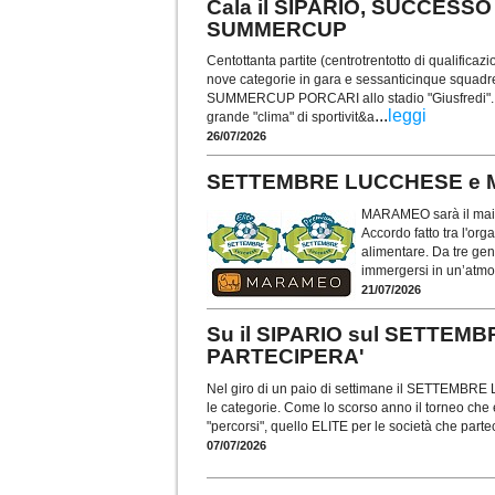
Cala il SIPARIO, SUCCES
SUMMERCUP
Centottanta partite (centrotrentotto di qualificaz
nove categorie in gara e sessanticinque squadr
SUMMERCUP PORCARI allo stadio "Giusfredi". Ult
...
leggi
grande "clima" di sportivit&a
26/07/2026
SETTEMBRE LUCCHESE e M
MARAMEO sarà il mai
Accordo fatto tra l'org
alimentare. Da tre ge
immergersi in un’atmos
21/07/2026
Su il SIPARIO sul SETTEM
PARTECIPERA'
Nel giro di un paio di settimane il SETTEMBRE 
le categorie. Come lo scorso anno il torneo che 
"percorsi", quello ELITE per le società che par
07/07/2026