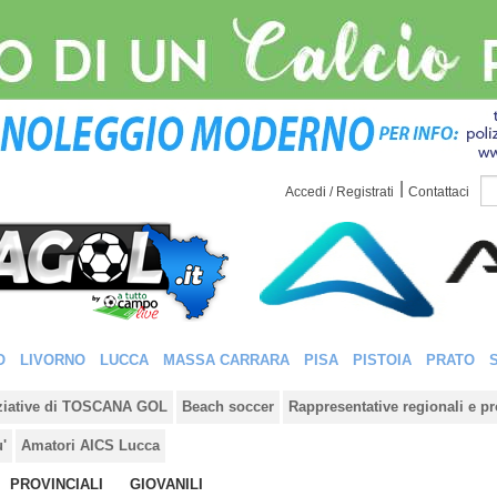
|
Accedi / Registrati
Contattaci
O
LIVORNO
LUCCA
MASSA CARRARA
PISA
PISTOIA
PRATO
iziative di TOSCANA GOL
Beach soccer
Rappresentative regionali e pr
u'
Amatori AICS Lucca
PROVINCIALI
GIOVANILI