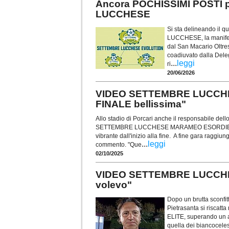
Ancora POCHISSIMI POSTI 
LUCCHESE
Si sta delineando il 
LUCCHESE, la manifest
dal San Macario Oltre
coadiuvato dalla Deleg
...
leggi
ri
20/06/2026
VIDEO SETTEMBRE LUCCH
FINALE bellissima"
Allo stadio di Porcari anche il responsabile del
SETTEMBRE LUCCHESE MARAMEO ESORDIENTI con
vibrante dall'inizio alla fine. A fine gara raggi
...
leggi
commento. "Que
02/10/2025
VIDEO SETTEMBRE LUCCHES
volevo"
Dopo un brutta sconfit
Pietrasanta si risca
ELITE, superando un a
quella dei biancocele