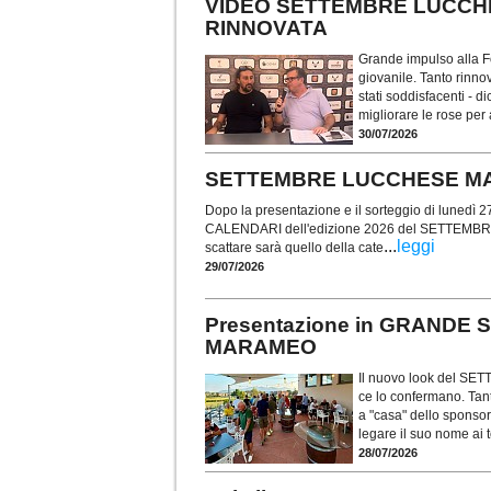
VIDEO SETTEMBRE LUCCHE
RINNOVATA
Grande impulso alla Fo
giovanile. Tanto rinno
stati soddisfacenti - 
migliorare le rose per 
30/07/2026
SETTEMBRE LUCCHESE MARA
Dopo la presentazione e il sorteggio di lunedì 2
CALENDARI dell'edizione 2026 del SETTEMB
...
leggi
scattare sarà quello della cate
29/07/2026
Presentazione in GRANDE 
MARAMEO
Il nuovo look del SE
ce lo confermano. Tant
a "casa" dello sponsor
legare il suo nome ai t
28/07/2026