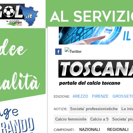
AREZZO
FIRENZE
GROSSET
EDIZIONE:
Societa' professionistiche
Le in
NOTIZIE:
Calcio femminile
Calcio a 5
Societa' pi
NAZIONALI
REGIONALI
CAMPIONATI :