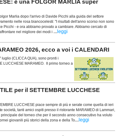
SE: è una FOLGOR MARLIA super
lgor Marlia dopo l'arrivo di Davide Picchi alla guida del settore
vamento nelle rosa biancocelesti: "I risultati dell'anno scorso non sono
dice Picchi - e ora abbiamo provato a cambiare. Abbiamo cercato di
...
leggi
affrontare nel migliore dei modi i
MEO 2026, ecco a voi i CALENDARI
7 luglio (CLICCA QUA), sono pronti i
RE LUCCHESE MARAMEO. Il primo torneo a
STILE per il SETTEMBRE LUCCHESE
TTEMBRE LUCCHESE piace sempre di più e serate come quella di ieri
e società, tanti amici ospiti presso il ristorante MARAMEO di Lammari,
 principale del torneo che per il secondo anno consecutivo ha voluto
...
leggi
ornei giovanili più storici della zona e della To