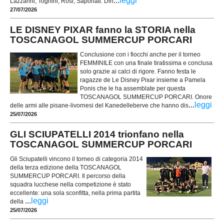
...
leggi
Lazzarini, Tognini, Rosi, Saponati. Diri
27/07/2026
LE DISNEY PIXAR fanno la STORIA nella
TOSCANAGOL SUMMERCUP PORCARI
Conclusione con i fiocchi anche per il torneo
FEMMINILE con una finale tiratissima e conclusa
solo grazie ai calci di rigore. Fanno festa le
ragazze de Le Disney Pixar insieme a Pamela
Ponis che le ha assemblate per questa
TOSCANAGOL SUMMERCUP PORCARI. Onore
...
leggi
delle armi alle pisane-livornesi del Kanedelleberve che hanno dis
25/07/2026
GLI SCIUPATELLI 2014 trionfano nella
TOSCANAGOL SUMMERCUP PORCARI
Gli Sciupatelli vincono il torneo di categoria 2014
della terza edizione della TOSCANAGOL
SUMMERCUP PORCARI. Il percorso della
squadra lucchese nella competizione è stato
eccellente: una sola sconfitta, nella prima partita
...
leggi
della
25/07/2026