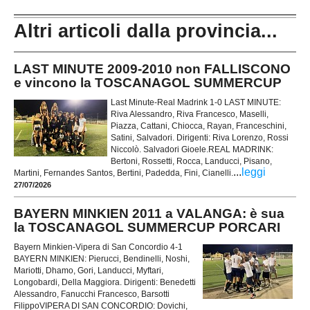
Altri articoli dalla provincia...
LAST MINUTE 2009-2010 non FALLISCONO
e vincono la TOSCANAGOL SUMMERCUP
Last Minute-Real Madrink 1-0 LAST MINUTE:
Riva Alessandro, Riva Francesco, Maselli,
Piazza, Cattani, Chiocca, Rayan, Franceschini,
Satini, Salvadori. Dirigenti: Riva Lorenzo, Rossi
Niccolò. Salvadori Gioele.REAL MADRINK:
Bertoni, Rossetti, Rocca, Landucci, Pisano,
...
leggi
Martini, Fernandes Santos, Bertini, Padedda, Fini, Cianelli.
27/07/2026
BAYERN MINKIEN 2011 a VALANGA: è sua
la TOSCANAGOL SUMMERCUP PORCARI
Bayern Minkien-Vipera di San Concordio 4-1
BAYERN MINKIEN: Pierucci, Bendinelli, Noshi,
Mariotti, Dhamo, Gori, Landucci, Myftari,
Longobardi, Della Maggiora. Dirigenti: Benedetti
Alessandro, Fanucchi Francesco, Barsotti
FilippoVIPERA DI SAN CONCORDIO: Dovichi,