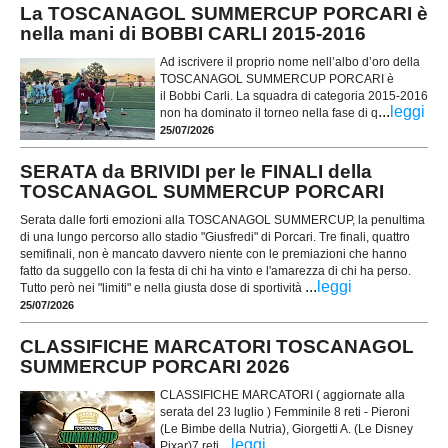
La TOSCANAGOL SUMMERCUP PORCARI è
nella mani di BOBBI CARLI 2015-2016
Ad iscrivere il proprio nome nell’albo d’oro della
TOSCANAGOL SUMMERCUP PORCARI è
il Bobbi Carli. La squadra di categoria 2015-2016
...
leggi
non ha dominato il torneo nella fase di q
25/07/2026
SERATA da BRIVIDI per le FINALI della
TOSCANAGOL SUMMERCUP PORCARI
Serata dalle forti emozioni alla TOSCANAGOL SUMMERCUP, la penultima
di una lungo percorso allo stadio "Giusfredi" di Porcari. Tre finali, quattro
semifinali, non è mancato davvero niente con le premiazioni che hanno
fatto da suggello con la festa di chi ha vinto e l'amarezza di chi ha perso.
...
leggi
Tutto però nei "limiti" e nella giusta dose di sportività
25/07/2026
CLASSIFICHE MARCATORI TOSCANAGOL
SUMMERCUP PORCARI 2026
CLASSIFICHE MARCATORI ( aggiornate alla
serata del 23 luglio ) Femminile 8 reti - Pieroni
(Le Bimbe della Nutria), Giorgetti A. (Le Disney
...
leggi
Pixar)7 reti