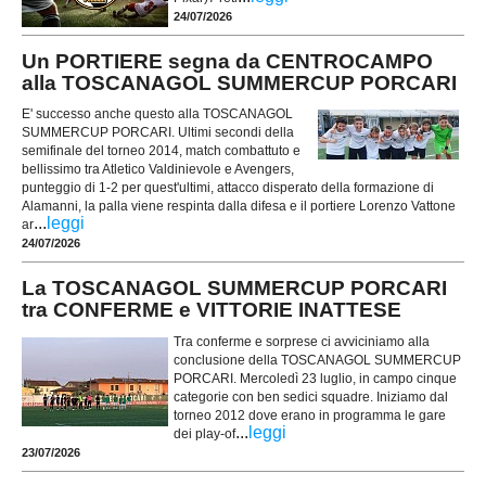
24/07/2026
Un PORTIERE segna da CENTROCAMPO
alla TOSCANAGOL SUMMERCUP PORCARI
E' successo anche questo alla TOSCANAGOL
SUMMERCUP PORCARI. Ultimi secondi della
semifinale del torneo 2014, match combattuto e
bellissimo tra Atletico Valdinievole e Avengers,
punteggio di 1-2 per quest'ultimi, attacco disperato della formazione di
Alamanni, la palla viene respinta dalla difesa e il portiere Lorenzo Vattone
...
leggi
ar
24/07/2026
La TOSCANAGOL SUMMERCUP PORCARI
tra CONFERME e VITTORIE INATTESE
Tra conferme e sorprese ci avviciniamo alla
conclusione della TOSCANAGOL SUMMERCUP
PORCARI. Mercoledì 23 luglio, in campo cinque
categorie con ben sedici squadre. Iniziamo dal
torneo 2012 dove erano in programma le gare
...
leggi
dei play-of
23/07/2026