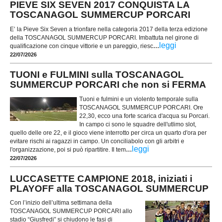
PIEVE SIX SEVEN 2017 CONQUISTA LA
TOSCANAGOL SUMMERCUP PORCARI
E’ la Pieve Six Seven a trionfare nella categoria 2017 della terza edizione
della TOSCANAGOL SUMMERCUP PORCARI. Imbattuta nel girone di
...
leggi
qualificazione con cinque vittorie e un pareggio, riesc
22/07/2026
TUONI e FULMINI sulla TOSCANAGOL
SUMMERCUP PORCARI che non si FERMA
Tuoni e fulmini e un violento temporale sulla
TOSCANAGOL SUMMERCUP PORCARI. Ore
22,30, ecco una forte scarica d'acqua su Porcari.
In campo ci sono le squadre dell'utlimo slot,
quello delle ore 22, e il gioco viene interrotto per circa un quarto d'ora per
evitare rischi ai ragazzi in campo. Un conciliabolo con gli arbitri e
...
leggi
l'organizzazione, poi si può ripartitire. Il tem
22/07/2026
LUCCASETTE CAMPIONE 2018, iniziati i
PLAYOFF alla TOSCANAGOL SUMMERCUP
Con l’inizio dell’ultima settimana della
TOSCANAGOL SUMMERCUP PORCARI allo
stadio “Giusfredi” si chiudono le fasi di