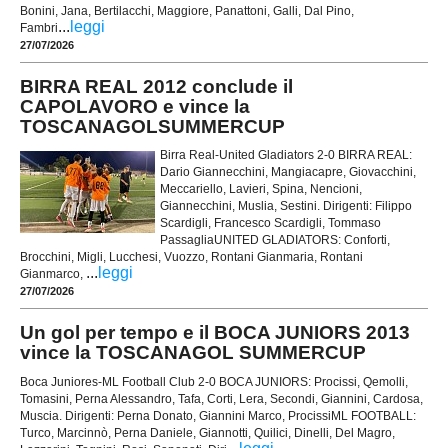
Bonini, Jana, Bertilacchi, Maggiore, Panattoni, Galli, Dal Pino,
...
leggi
Fambri
27/07/2026
BIRRA REAL 2012 conclude il
CAPOLAVORO e vince la
TOSCANAGOLSUMMERCUP
Birra Real-United Gladiators 2-0 BIRRA REAL:
Dario Giannecchini, Mangiacapre, Giovacchini,
Meccariello, Lavieri, Spina, Nencioni,
Giannecchini, Muslia, Sestini. Dirigenti: Filippo
Scardigli, Francesco Scardigli, Tommaso
PassagliaUNITED GLADIATORS: Conforti,
Brocchini, Migli, Lucchesi, Vuozzo, Rontani Gianmaria, Rontani
...
leggi
Gianmarco,
27/07/2026
Un gol per tempo e il BOCA JUNIORS 2013
vince la TOSCANAGOL SUMMERCUP
Boca Juniores-ML Football Club 2-0 BOCA JUNIORS: Procissi, Qemolli,
Tomasini, Perna Alessandro, Tafa, Corti, Lera, Secondi, Giannini, Cardosa,
Muscia. Dirigenti: Perna Donato, Giannini Marco, ProcissiML FOOTBALL:
Turco, Marcinnò, Perna Daniele, Giannotti, Quilici, Dinelli, Del Magro,