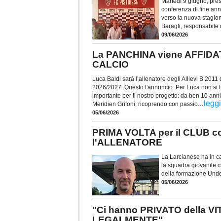
Martedì 9 giugno, pres
conferenza di fine ann
verso la nuova stagion
Baragli, responsabile d
09/06/2026
La PANCHINA viene AFFIDA
CALCIO
Luca Baldi sarà l’allenatore degli Allievi B 2011 
2026/2027. Questo l'annuncio: Per Luca non si t
importante per il nostro progetto: da ben 10 anni
...
leggi
Meridien Grifoni, ricoprendo con passio
05/06/2026
PRIMA VOLTA per il CLUB 
l'ALLENATORE
La Larcianese ha in ca
la squadra giovanile ch
della formazione Unde
05/06/2026
"Ci hanno PRIVATO della VI
LEGALMENTE"