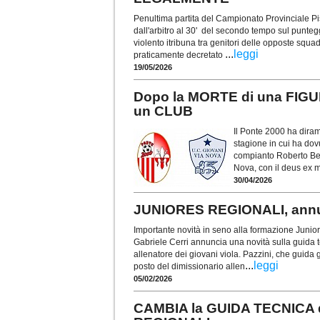
Penultima partita del Campionato Provinciale Pi
dall'arbitro al 30' del secondo tempo sul punte
violento itribuna tra genitori delle opposte squad
...
leggi
praticamente decretato
19/05/2026
Dopo la MORTE di una FIGU
un CLUB
Il Ponte 2000 ha diram
stagione in cui ha dov
compianto Roberto Bene
Nova, con il deus ex 
30/04/2026
JUNIORES REGIONALI, ann
Importante novità in seno alla formazione Junio
Gabriele Cerri annuncia una novità sulla guida te
allenatore dei giovani viola. Pazzini, che guida 
...
leggi
posto del dimissionario allen
05/02/2026
CAMBIA la GUIDA TECNICA d