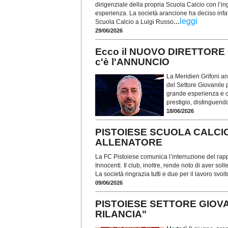
dirigenziale della propria Scuola Calcio con l’i
esperienza. La società arancione ha deciso infatt
...
leggi
Scuola Calcio a Luigi Russo
29/06/2026
Ecco il NUOVO DIRETTORE
c'è l'ANNUNCIO
La Meridien Grifoni an
del Settore Giovanile 
grande esperienza e co
prestigio, distinguen
18/06/2026
PISTOIESE SCUOLA CALCIO,
ALLENATORE
La FC Pistoiese comunica l’interruzione del rap
Innocenti. Il club, inoltre, rende noto di aver sol
La società ringrazia tutti e due per il lavoro svol
09/06/2026
PISTOIESE SETTORE GIOVAN
RILANCIA"