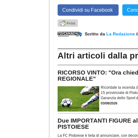
Condividi su Facebook
Cond
Scritto da
La Redazione
Altri articoli dalla p
RICORSO VINTO: "Ora chie
REGIONALE"
Ricordate la vicenda 
15 provinciale di Pist
Garanzia dello Sport 
03/08/2026
Due IMPORTANTI FIGURE all
PISTOIESE
La FC Pistoiese è lieta di annunciare, con decorr