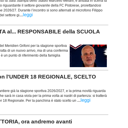
so la Sala Stampa dello Stadio Marcello Melani, è andata in scena la
o riguardante il settore giovanile della FC Pistoiese, proiettandosi
e 2026/27. Durante l’incontro si sono alternati al microfono Filippo
...
leggi
el settore gi
TA al... RESPONSABILE della SCUOLA
del Meridien Grifoni per la stagione sportiva
ratta di un nuovo arrivo, ma di una conferma
 è un punto di riferimento della famiglia
con l'UNDER 18 REGIONALE, SCELTO
ntiere già la stagione sportiva 2026/2027, e la prima novità riguarda
e sarà in casa viola per la prima volta ai nastri di partenza: si tratterà
...
leggi
r 18 Regionale. Per la panchina è stato scelto un
TTORIA, ora andremo avanti