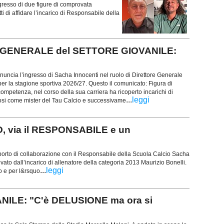
ngresso di due figure di comprovata
i di affidare l’incarico di Responsabile della
 GENERALE del SETTORE GIOVANILE:
nuncia l’ingresso di Sacha Innocenti nel ruolo di Direttore Generale
per la stagione sportiva 2026/27. Questo il comunicato: Figura di
mpetenza, nel corso della sua carriera ha ricoperto incarichi di
...
leggi
dosi come mister del Tau Calcio e successivame
 via il RESPONSABILE e un
porto di collaborazione con il Responsabile della Scuola Calcio Sacha
levato dall’incarico di allenatore della categoria 2013 Maurizio Bonelli.
...
leggi
to e per l&rsquo
ILE: "C'è DELUSIONE ma ora si