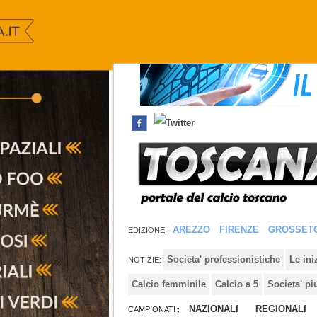
AREZZO
FIRENZE
GROSSET
EDIZIONE:
Societa' professionistiche
Le in
NOTIZIE:
Calcio femminile
Calcio a 5
Societa' pi
NAZIONALI
REGIONALI
CAMPIONATI :