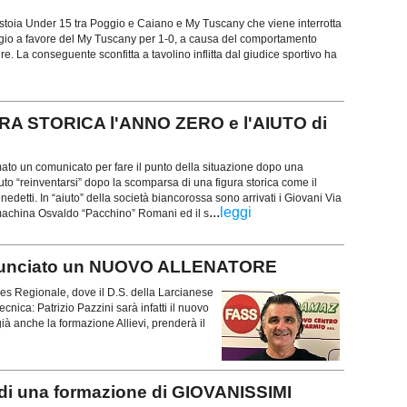
stoia Under 15 tra Poggio e Caiano e My Tuscany che viene interrotta
ggio a favore del My Tuscany per 1-0, a causa del comportamento
re. La conseguente sconfitta a tavolino inflitta dal giudice sportivo ha
RA STORICA l'ANNO ZERO e l'AIUTO di
ato un comunicato per fare il punto della situazione dopo una
uto “reinventarsi” dopo la scomparsa di una figura storica come il
detti. In “aiuto” della società biancorossa sono arrivati i Giovani Via
...
leggi
machina Osvaldo “Pacchino” Romani ed il s
unciato un NUOVO ALLENATORE
res Regionale, dove il D.S. della Larcianese
cnica: Patrizio Pazzini sarà infatti il nuovo
già anche la formazione Allievi, prenderà il
i una formazione di GIOVANISSIMI