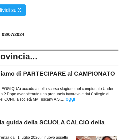
ividi su X
il 03/07/2024
rovincia...
diamo di PARTECIPARE al CAMPIONATO
(LEGGI QUA) accaduta nella scorsa stagione nel campionato Under
oia.? Dopo aver ottenuto una pronuncia favorevole dal Collegio di
...
leggi
del CONI, la società My Tuscany A.S.
a guida della SCUOLA CALCIO della
enza dall’1 luglio 2026, il nuovo assetto