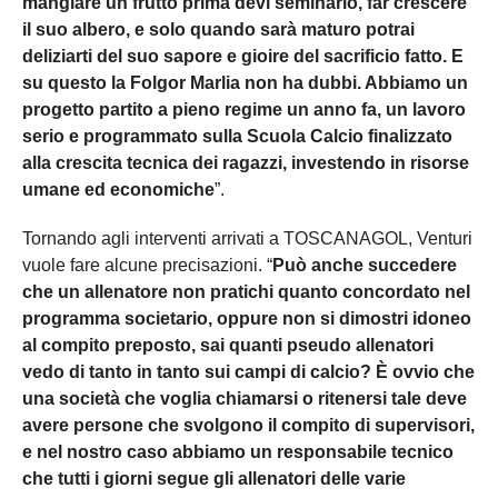
mangiare un frutto prima devi seminarlo, far crescere
il suo albero, e solo quando sarà maturo potrai
deliziarti del suo sapore e gioire del sacrificio fatto. E
su questo la Folgor Marlia non ha dubbi. Abbiamo un
progetto partito a pieno regime un anno fa, un lavoro
serio e programmato sulla Scuola Calcio finalizzato
alla crescita tecnica dei ragazzi, investendo in risorse
umane ed economiche
”.
Tornando agli interventi arrivati a TOSCANAGOL, Venturi
vuole fare alcune precisazioni. “
Può anche succedere
che un allenatore non pratichi quanto concordato nel
programma societario, oppure non si dimostri idoneo
al compito preposto, sai quanti pseudo allenatori
vedo di tanto in tanto sui campi di calcio? È ovvio che
una società che voglia chiamarsi o ritenersi tale deve
avere persone che svolgono il compito di supervisori,
e nel nostro caso abbiamo un responsabile tecnico
che tutti i giorni segue gli allenatori delle varie