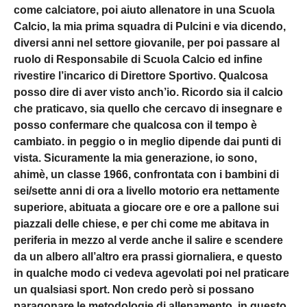
come calciatore, poi aiuto allenatore in una Scuola
Calcio, la mia prima squadra di Pulcini e via dicendo,
diversi anni nel settore giovanile, per poi passare al
ruolo di Responsabile di Scuola Calcio ed infine
rivestire l’incarico di Direttore Sportivo. Qualcosa
posso dire di aver visto anch’io. Ricordo sia il calcio
che praticavo, sia quello che cercavo di insegnare e
posso confermare che qualcosa con il tempo è
cambiato. in peggio o in meglio dipende dai punti di
vista. Sicuramente la mia generazione, io sono,
ahimè, un classe 1966, confrontata con i bambini di
sei/sette anni di ora a livello motorio era nettamente
superiore, abituata a giocare ore e ore a pallone sui
piazzali delle chiese, e per chi come me abitava in
periferia in mezzo al verde anche il salire e scendere
da un albero all’altro era prassi giornaliera, e questo
in qualche modo ci vedeva agevolati poi nel praticare
un qualsiasi sport. Non credo però si possano
paragonare le metodologie di allenamento, in questo