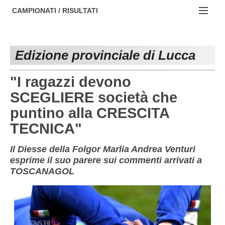
AREZZO
NOTIZIE:
CAMPIONATI / RISULTATI
FIRENZE
Societa' professionistiche
Campionati :
GROSSETO
Le iniziative di TOSCANA GOL
Edizione provinciale di Lucca
NAZIONALI
LIVORNO
Beach soccer
REGIONALI
"I ragazzi devono
LUCCA
Rappresentative regionali e provinciali
SCEGLIERE società che
puntino alla CRESCITA
MASSA CARRARA
FIGC Toscana
TECNICA"
PISA
Calcio femminile
Il Diesse della Folgor Marlia Andrea Venturi
PISTOIA
Calcio a 5
esprime il suo parere sui commenti arrivati a
TOSCANAGOL
PRATO
Societa' piu'
SIENA
Amatori AICS Lucca
Carica la tua Rosa