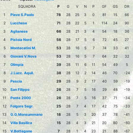
SQUADRA
P
G
V
N
P
GF
GS
DR
1
Pieve S.Paolo
78
28
25
3
0
81
15
66
2
Lucchese
71
28
22
5
1
114
24
90
3
Aglianese
66
28
21
3
4
54
18
36
4
Pistoia Nord
56
28
17
5
6
72
45
27
5
Montecatini M.
53
28
16
5
7
74
33
41
6
Giovani V.Nova
53
28
16
5
7
64
32
32
7
Olimpia
39
28
11
6
11
54
49
5
8
J.Lucc. Aquil.
38
28
12
2
14
46
70
-24
9
Pescia
29
28
9
2
17
40
59
-19
10
San Filippo
26
28
7
5
16
29
48
-19
11
Ponte 2000
26
28
7
5
16
37
71
-34
12
Folgore Segr.
25
28
7
4
17
42
75
-33
13
G.G.Monsummano
18
28
5
3
20
37
78
-41
14
Villa Basilica
15
28
4
3
21
20
80
-60
15
V.Bottegone
7
28
1
4
23
21
88
-67