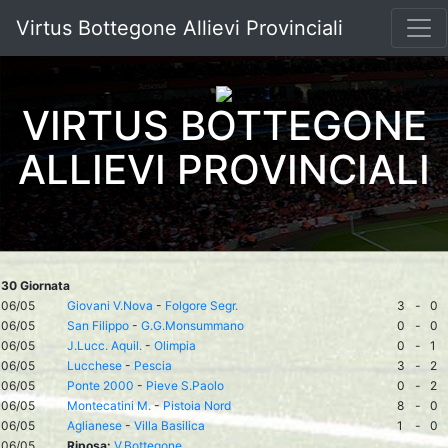
Virtus Bottegone Allievi Provinciali
VIRTUS BOTTEGONE
ALLIEVI PROVINCIALI
30 Giornata
06/05
Giovani V.Nova
-
Folgore Segr.
3
-
0
06/05
San Filippo
-
G.G.Monsummano
0
-
0
06/05
J.Lucc. Aquil.
-
Olimpia
0
-
1
06/05
Lucchese
-
Pescia
3
-
2
06/05
Ponte 2000
-
Pieve S.Paolo
0
-
2
06/05
Montecatini M.
-
Pistoia Nord
8
-
0
06/05
Aglianese
-
Villa Basilica
1
-
0
06/05
Riposa:
V.Bottegone