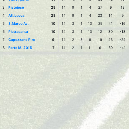
3
Pistoiese
28
14
9
1
4
27
9
18
4
Atl.Lucca
28
14
9
1
4
23
14
9
5
S.Marco Av.
10
14
3
1
10
25
41
-16
6
Pietrasanta
10
14
3
1
10
12
30
-18
7
Capezzano P.re
9
14
2
3
9
19
43
-24
8
Forte M. 2015
7
14
2
1
11
9
50
-41