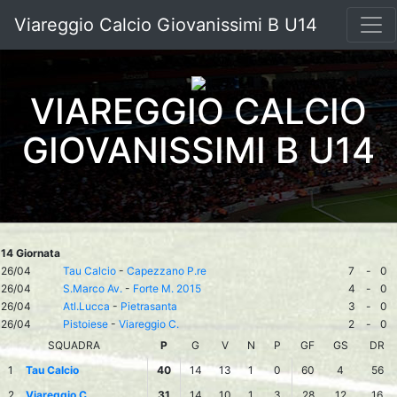
Viareggio Calcio Giovanissimi B U14
VIAREGGIO CALCIO
GIOVANISSIMI B U14
14 Giornata
26/04
Tau Calcio
-
Capezzano P.re
7
-
0
26/04
S.Marco Av.
-
Forte M. 2015
4
-
0
26/04
Atl.Lucca
-
Pietrasanta
3
-
0
26/04
Pistoiese
-
Viareggio C.
2
-
0
SQUADRA
P
G
V
N
P
GF
GS
DR
1
Tau Calcio
40
14
13
1
0
60
4
56
2
Viareggio C.
31
14
10
1
3
28
12
16