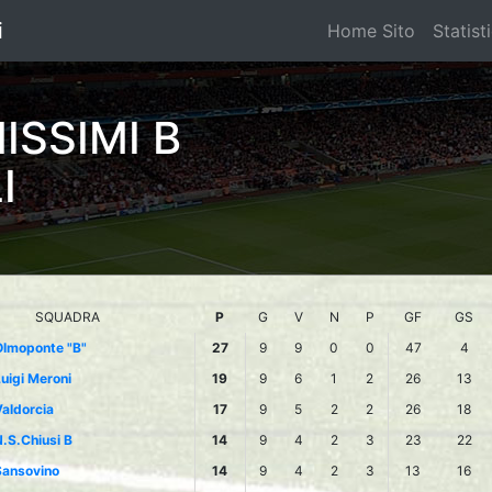
i
Home Sito
Statist
ISSIMI B
I
SQUADRA
P
G
V
N
P
GF
GS
Olmoponte "B"
27
9
9
0
0
47
4
uigi Meroni
19
9
6
1
2
26
13
aldorcia
17
9
5
2
2
26
18
.S.Chiusi B
14
9
4
2
3
23
22
Sansovino
14
9
4
2
3
13
16