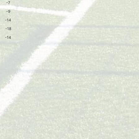
-7
-9
-14
-18
-14