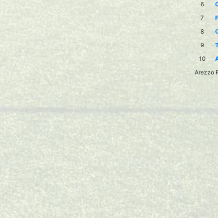
6
C
7
F
8
C
9
T
10
A
Arezzo F