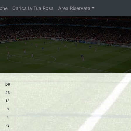
iche
Carica la Tua Rosa
Area Riservata
DR
43
13
8
1
-3