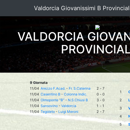
Valdorcia Giovanissimi B Provincial
VALDORCIA GIOVAN
PROVINCIAL
9 Giornata
11/04
Arezzo F.Acad.
-
Fr. S.Caterina
2
-
7
1
11/04
Casentino B
-
Colonna Indic.
0
-
0
11/04
Olmoponte "B"
-
N.S.Chiusi B
3
-
0
2
L
11/04
Sansovino
-
Valdorcia
1
-
1
3
V
11/04
Tegoleto
-
Luigi Meroni
2
-
7
4
N
5