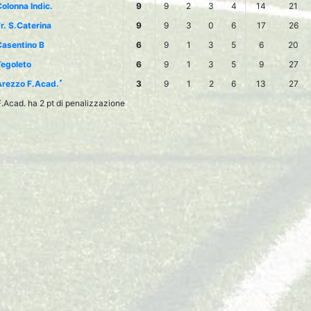
olonna Indic.
9
9
2
3
4
14
21
r. S.Caterina
9
9
3
0
6
17
26
asentino B
6
9
1
3
5
6
20
egoleto
6
9
1
3
5
9
27
*
rezzo F.Acad.
3
9
1
2
6
13
27
.Acad. ha 2 pt di penalizzazione