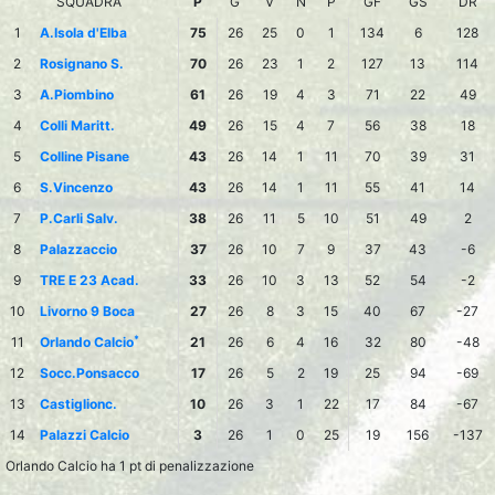
SQUADRA
P
G
V
N
P
GF
GS
DR
1
A.Isola d'Elba
75
26
25
0
1
134
6
128
2
Rosignano S.
70
26
23
1
2
127
13
114
3
A.Piombino
61
26
19
4
3
71
22
49
4
Colli Maritt.
49
26
15
4
7
56
38
18
5
Colline Pisane
43
26
14
1
11
70
39
31
6
S.Vincenzo
43
26
14
1
11
55
41
14
7
P.Carli Salv.
38
26
11
5
10
51
49
2
8
Palazzaccio
37
26
10
7
9
37
43
-6
9
TRE E 23 Acad.
33
26
10
3
13
52
54
-2
10
Livorno 9 Boca
27
26
8
3
15
40
67
-27
*
11
Orlando Calcio
21
26
6
4
16
32
80
-48
12
Socc.Ponsacco
17
26
5
2
19
25
94
-69
13
Castiglionc.
10
26
3
1
22
17
84
-67
14
Palazzi Calcio
3
26
1
0
25
19
156
-137
Orlando Calcio ha 1 pt di penalizzazione