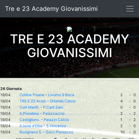
Tre e 23 Academy Giovanissimi
TRE E 23 ACADEMY
GIOVANISSIMI
26 Giornata
19/04
Colline Pisane
-
Livorno 9 Boca
2
-
0
19/04
TRE E 23 Acad.
-
Orlando Calcio
4
-
0
19/04
Colli Maritt.
-
P.Carli Salv.
0
-
0
19/04
A.Piombino
-
Palazzaccio
2
-
2
19/04
Castiglionc.
-
Palazzi Calcio
1
-
2
19/04
A.Isola d'Elba
-
S.Vincenzo
2
-
0
19/04
Rosignano S.
-
Socc.Ponsacco
10
-
0