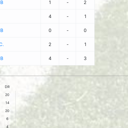
 B
1
-
2
4
-
1
 B
0
-
0
C.
2
-
1
 B
4
-
3
DR
20
14
20
6
4