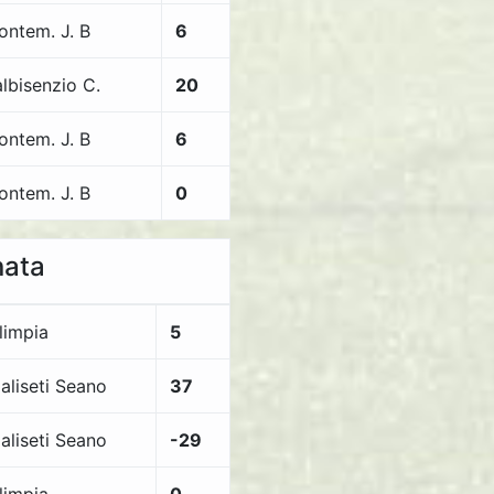
ontem. J. B
6
lbisenzio C.
20
ontem. J. B
6
ontem. J. B
0
nata
limpia
5
aliseti Seano
37
aliseti Seano
-29