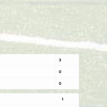
3
0
0
1