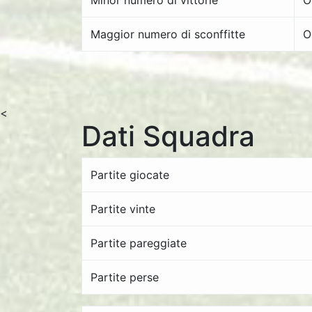
Minor numero di vittorie
O
Maggior numero di sconffitte
O
<
Dati Squadra
Partite giocate
Partite vinte
Partite pareggiate
Partite perse