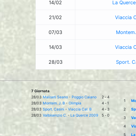
14/02
La Querce
21/02
Viaccia C
07/03
Montem. 
14/03
Viaccia C
28/03
Sport. C
7 Giornata
28/03
Maliseti Seano
-
Poggio Caiano
2
-
4
1
Mo
28/03
Montem. J. B
-
Olimpia
4
-
1
28/03
Sport. Casini
-
Viaccia Cal. B
4
-
3
2
Sp
28/03
Valbisenzio C.
-
La Querce 2009
5
-
0
3
Va
4
Vi
5
La