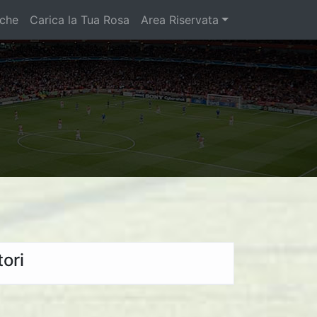
iche
Carica la Tua Rosa
Area Riservata
ori