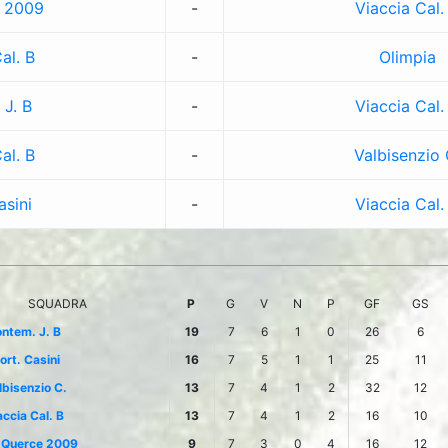
 2009
-
Viaccia Cal.
al. B
-
Olimpia
J. B
-
Viaccia Cal.
al. B
-
Valbisenzio 
asini
-
Viaccia Cal.
SQUADRA
P
G
V
N
P
GF
GS
ntem. J. B
19
7
6
1
0
26
6
ort. Casini
16
7
5
1
1
25
11
lbisenzio C.
13
7
4
1
2
32
12
accia Cal. B
13
7
4
1
2
16
10
 Querce 2009
9
7
3
0
4
16
12