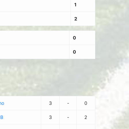
1
2
0
0
no
3
-
0
 B
3
-
2