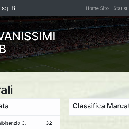
 sq. B
Home Sito
Statist
VANISSIMI
 B
ali
ata
Classifica Marcat
lbisenzio C.
32