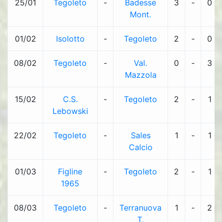
25/01
Tegoleto
-
Badesse
3
-
0
Mont.
01/02
Isolotto
-
Tegoleto
2
-
0
08/02
Tegoleto
-
Val.
0
-
3
Mazzola
15/02
C.S.
-
Tegoleto
2
-
1
Lebowski
22/02
Tegoleto
-
Sales
1
-
1
Calcio
01/03
Figline
-
Tegoleto
2
-
1
1965
08/03
Tegoleto
-
Terranuova
1
-
2
T.