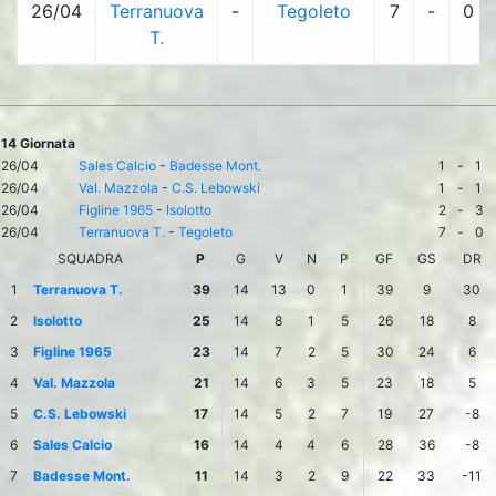
26/04
Terranuova
-
Tegoleto
7
-
0
T.
14 Giornata
26/04
Sales Calcio
-
Badesse Mont.
1
-
1
26/04
Val. Mazzola
-
C.S. Lebowski
1
-
1
26/04
Figline 1965
-
Isolotto
2
-
3
26/04
Terranuova T.
-
Tegoleto
7
-
0
SQUADRA
P
G
V
N
P
GF
GS
DR
1
Terranuova T.
39
14
13
0
1
39
9
30
2
Isolotto
25
14
8
1
5
26
18
8
3
Figline 1965
23
14
7
2
5
30
24
6
4
Val. Mazzola
21
14
6
3
5
23
18
5
5
C.S. Lebowski
17
14
5
2
7
19
27
-8
6
Sales Calcio
16
14
4
4
6
28
36
-8
7
Badesse Mont.
11
14
3
2
9
22
33
-11