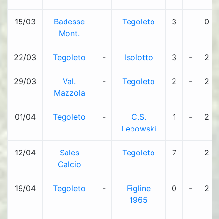
15/03
Badesse
-
Tegoleto
3
-
0
Mont.
22/03
Tegoleto
-
Isolotto
3
-
2
29/03
Val.
-
Tegoleto
2
-
2
Mazzola
01/04
Tegoleto
-
C.S.
1
-
2
Lebowski
12/04
Sales
-
Tegoleto
7
-
2
Calcio
19/04
Tegoleto
-
Figline
0
-
2
1965