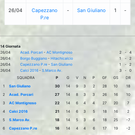
26/04
Capezzano
-
San Giuliano
1
-
P.re
14 Giornata
26/04
Acad. Porcari
-
AC Montignoso
2
-
4
26/04
Borgo Buggiano
-
Hitachicalcio
1
-
2
26/04
Capezzano P.re
-
San Giuliano
1
-
2
26/04
Calci 2016
-
S.Marco Av.
3
-
0
SQUADRA
P
G
V
N
P
GF
GS
DR
1
San Giuliano
30
14
9
3
2
28
10
18
2
Acad. Porcari
27
14
8
3
3
26
16
10
3
AC Montignoso
22
14
6
4
4
27
20
7
4
Calci 2016
21
14
6
3
5
18
16
2
5
S.Marco Av.
18
14
5
3
6
18
25
-7
6
Capezzano P.re
16
14
4
4
6
17
19
-2