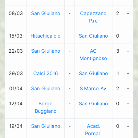
08/03
San Giuliano
-
Capezzano
2
-
P.re
15/03
Hitachicalcio
-
San Giuliano
0
-
22/03
San Giuliano
-
AC
3
-
Montignoso
29/03
Calci 2016
-
San Giuliano
1
-
01/04
San Giuliano
-
S.Marco Av.
2
-
12/04
Borgo
-
San Giuliano
0
-
Buggiano
19/04
San Giuliano
-
Acad.
0
-
Porcari