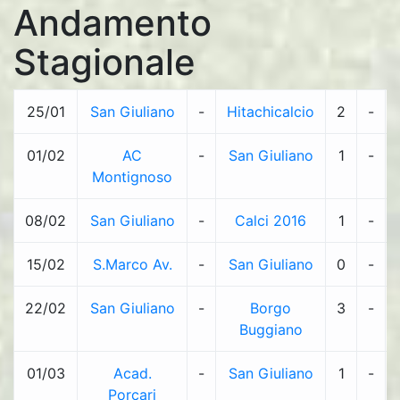
Andamento
Stagionale
25/01
San Giuliano
-
Hitachicalcio
2
-
01/02
AC
-
San Giuliano
1
-
Montignoso
08/02
San Giuliano
-
Calci 2016
1
-
15/02
S.Marco Av.
-
San Giuliano
0
-
22/02
San Giuliano
-
Borgo
3
-
Buggiano
01/03
Acad.
-
San Giuliano
1
-
Porcari