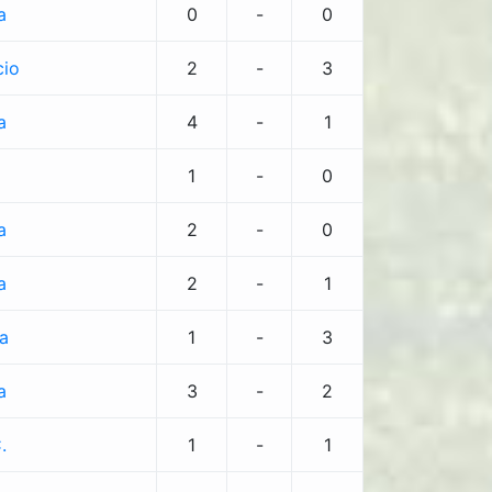
a
0
-
0
cio
2
-
3
a
4
-
1
o
1
-
0
a
2
-
0
a
2
-
1
a
1
-
3
a
3
-
2
.
1
-
1