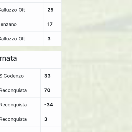
Galluzzo Olt
25
lenzano
17
Galluzzo Olt
3
ornata
S.Godenzo
33
Reconquista
70
Reconquista
-34
Reconquista
3