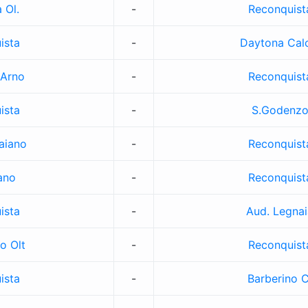
 Ol.
-
Reconquist
ista
-
Daytona Cal
 Arno
-
Reconquist
ista
-
S.Godenz
aiano
-
Reconquist
ano
-
Reconquist
ista
-
Aud. Legnai
o Olt
-
Reconquist
ista
-
Barberino C