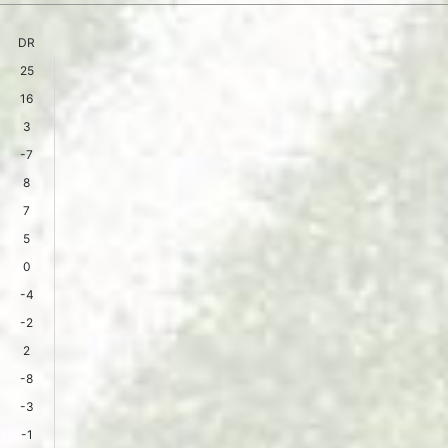
DR
25
16
3
-7
8
7
5
0
-4
-2
2
-8
-3
-1