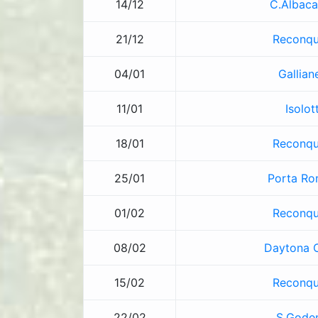
14/12
C.Albaca
21/12
Reconqu
04/01
Gallian
11/01
Isolot
18/01
Reconqu
25/01
Porta R
01/02
Reconqu
08/02
Daytona C
15/02
Reconqu
22/02
S.Gode