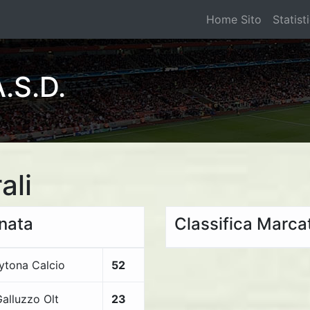
Home Sito
Statist
.S.D.
ali
rnata
Classifica Marcat
ytona Calcio
52
Galluzzo Olt
23