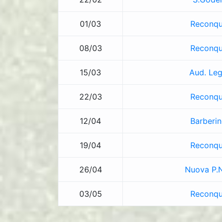
01/03
Reconqu
08/03
Reconqu
15/03
Aud. Leg
22/03
Reconqu
12/04
Barberin
19/04
Reconqu
26/04
Nuova P.N
03/05
Reconqu