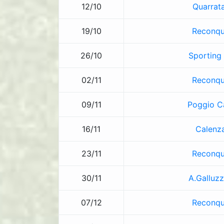
12/10
Quarrata
19/10
Reconqu
26/10
Sporting
02/11
Reconqu
09/11
Poggio C
16/11
Calenz
23/11
Reconqu
30/11
A.Galluzz
07/12
Reconqu