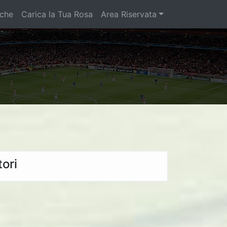
iche
Carica la Tua Rosa
Area Riservata
ori