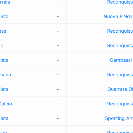
rraia
-
Reconquist
ista
-
Nuova P.Nov
ese
-
Reconquist
to
-
Reconquist
ista
-
Gambassi
omana
-
Reconquist
ista
-
Quarrata Ol
alcio
-
Reconquist
ista
-
Sporting Ar
nzo
-
Reconquist