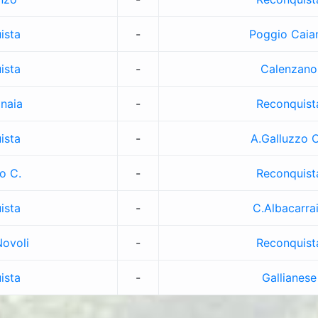
ista
-
Poggio Caia
ista
-
Calenzano
naia
-
Reconquist
ista
-
A.Galluzzo O
o C.
-
Reconquist
ista
-
C.Albacarra
ovoli
-
Reconquist
ista
-
Gallianese