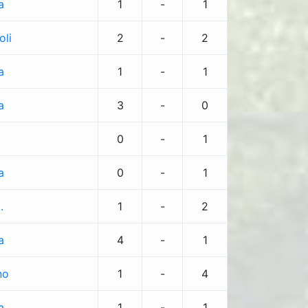
a
1
-
1
oli
2
-
2
a
1
-
1
a
3
-
0
0
-
1
a
0
-
1
.
1
-
2
a
4
-
1
no
1
-
4
a
1
-
1