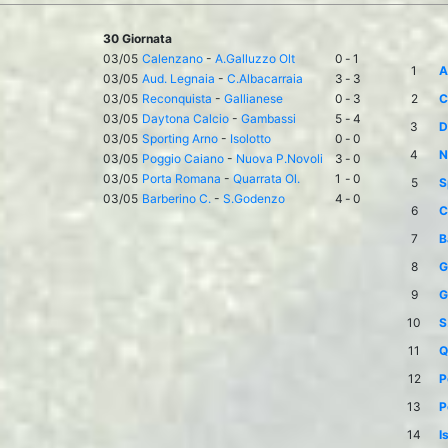
30 Giornata
03/05
Calenzano
-
A.Galluzzo Olt
0
-
1
1
A
03/05
Aud. Legnaia
-
C.Albacarraia
3
-
3
03/05
Reconquista
-
Gallianese
0
-
3
2
C
03/05
Daytona Calcio
-
Gambassi
5
-
4
3
D
03/05
Sporting Arno
-
Isolotto
0
-
0
4
N
03/05
Poggio Caiano
-
Nuova P.Novoli
3
-
0
03/05
Porta Romana
-
Quarrata Ol.
1
-
0
5
S
03/05
Barberino C.
-
S.Godenzo
4
-
0
6
C
7
B
8
G
9
G
10
S
11
Q
12
P
13
P
14
I