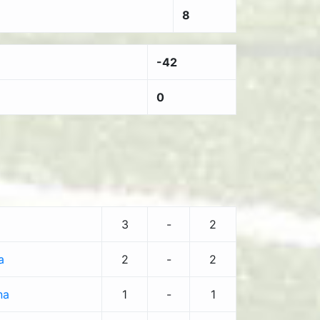
8
-42
0
3
-
2
a
2
-
2
na
1
-
1