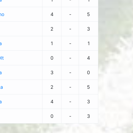
no
4
-
5
2
-
3
a
1
-
1
lt
0
-
4
a
3
-
0
ia
2
-
5
a
4
-
3
0
-
3