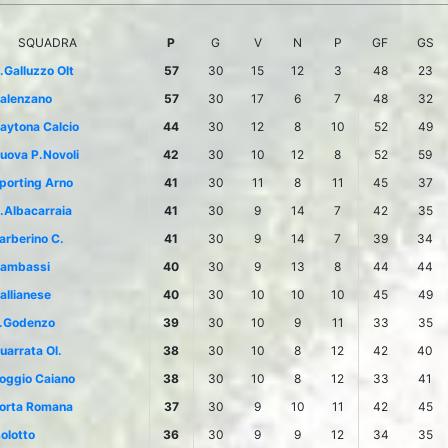
SQUADRA
P
G
V
N
P
GF
GS
.Galluzzo Olt
57
30
15
12
3
48
23
alenzano
57
30
17
6
7
48
32
aytona Calcio
44
30
12
8
10
52
49
uova P.Novoli
42
30
10
12
8
52
59
porting Arno
41
30
11
8
11
45
37
.Albacarraia
41
30
9
14
7
42
35
arberino C.
41
30
9
14
7
39
34
ambassi
40
30
9
13
8
44
44
allianese
40
30
10
10
10
45
49
.Godenzo
39
30
10
9
11
33
35
uarrata Ol.
38
30
10
8
12
42
40
oggio Caiano
38
30
10
8
12
33
41
orta Romana
37
30
9
10
11
42
45
solotto
36
30
9
9
12
34
35