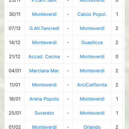
23/11
P.Carli Salv.
-
Monteverdi
0
-
30/11
Monteverdi
-
Calcio Popol.
1
-
07/12
G.Atl.Tancredi
-
Monteverdi
2
-
14/12
Monteverdi
-
Guasticce
2
-
21/12
Accad. Cecina
-
Monteverdi
0
-
04/01
Marciana Mar.
-
Monteverdi
2
-
11/01
Monteverdi
-
ArciCalifornia
2
-
18/01
Arena Popolo
-
Monteverdi
1
-
25/01
Suvereto
-
Monteverdi
1
-
01/02
Monteverdi
-
Orlando
2
-