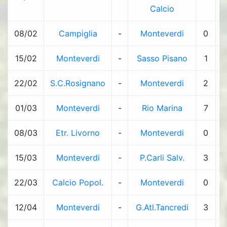
Calcio
08/02
Campiglia
-
Monteverdi
0
-
15/02
Monteverdi
-
Sasso Pisano
1
-
22/02
S.C.Rosignano
-
Monteverdi
2
-
01/03
Monteverdi
-
Rio Marina
7
-
08/03
Etr. Livorno
-
Monteverdi
0
-
15/03
Monteverdi
-
P.Carli Salv.
3
-
22/03
Calcio Popol.
-
Monteverdi
0
-
12/04
Monteverdi
-
G.Atl.Tancredi
3
-