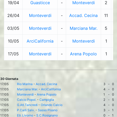
19/04
Guasticce
-
Monteverdi
2
-
26/04
Monteverdi
-
Accad. Cecina
11
-
03/05
Monteverdi
-
Marciana Mar.
5
-
10/05
ArciCalifornia
-
Monteverdi
1
-
17/05
Monteverdi
-
Arena Popolo
1
-
30 Giornata
17/05
Rio Marina
-
Accad. Cecina
3
-
0
17/05
Marciana Mar.
-
ArciCalifornia
4
-
0
17/05
Monteverdi
-
Arena Popolo
1
-
0
17/05
Calcio Popol.
-
Campiglia
2
-
5
17/05
G.Atl.Tancredi
-
Orlando Calcio
4
-
0
17/05
P.Carli Salv.
-
Sasso Pisano
3
-
1
17/05
Etr. Livorno
-
S.C.Rosignano
0
-
1