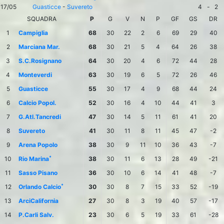
17/05
Guasticce
-
Suvereto
4
-
2
SQUADRA
P
G
V
N
P
GF
GS
DR
1
Campiglia
68
30
22
2
6
69
29
40
2
Marciana Mar.
68
30
21
5
4
64
26
38
3
S.C.Rosignano
64
30
20
4
6
72
44
28
4
Monteverdi
63
30
19
6
5
72
26
46
5
Guasticce
55
30
17
4
9
68
44
24
6
Calcio Popol.
52
30
16
4
10
44
41
3
7
G.Atl.Tancredi
47
30
14
5
11
61
41
20
8
Suvereto
41
30
11
8
11
45
47
-2
9
Arena Popolo
38
30
9
11
10
36
43
-7
*
10
Rio Marina
38
30
11
6
13
28
49
-21
11
Sasso Pisano
36
30
10
6
14
41
48
-7
*
12
Orlando Calcio
30
30
8
7
15
33
52
-19
13
ArciCalifornia
27
30
8
3
19
40
57
-17
14
P.Carli Salv.
23
30
6
5
19
33
61
-28