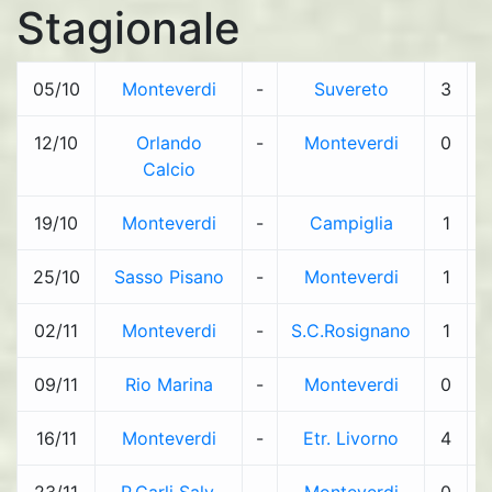
Stagionale
05/10
Monteverdi
-
Suvereto
3
-
12/10
Orlando
-
Monteverdi
0
-
Calcio
19/10
Monteverdi
-
Campiglia
1
-
25/10
Sasso Pisano
-
Monteverdi
1
-
02/11
Monteverdi
-
S.C.Rosignano
1
-
09/11
Rio Marina
-
Monteverdi
0
-
16/11
Monteverdi
-
Etr. Livorno
4
-