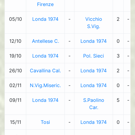
Firenze
05/10
Londa 1974
-
Vicchio
2
-
S.Vig.
12/10
Antellese C.
-
Londa 1974
0
-
19/10
Londa 1974
-
Pol. Sieci
3
-
26/10
Cavallina Cal.
-
Londa 1974
2
-
02/11
N.Vig.Miseric.
-
Londa 1974
0
-
09/11
Londa 1974
-
S.Paolino
5
-
Car.
15/11
Tosi
-
Londa 1974
0
-