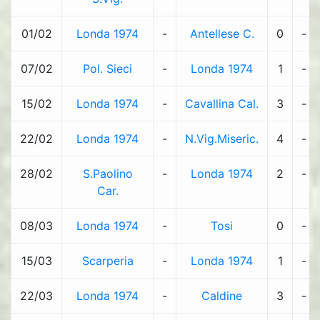
01/02
Londa 1974
-
Antellese C.
0
-
07/02
Pol. Sieci
-
Londa 1974
1
-
15/02
Londa 1974
-
Cavallina Cal.
3
-
22/02
Londa 1974
-
N.Vig.Miseric.
4
-
28/02
S.Paolino
-
Londa 1974
2
-
Car.
08/03
Londa 1974
-
Tosi
0
-
15/03
Scarperia
-
Londa 1974
1
-
22/03
Londa 1974
-
Caldine
3
-