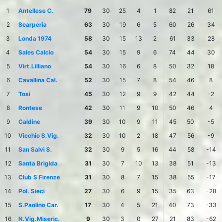
1
Antellese C.
79
30
25
4
1
82
21
61
2
Scarperia
63
30
19
6
5
60
26
34
3
Londa 1974
58
30
15
13
2
61
33
28
4
Sales Calcio
54
30
15
9
6
74
44
30
5
Virt.Lilliano
54
30
16
6
8
50
32
18
6
Cavallina Cal.
52
30
15
7
8
54
46
8
7
Tosi
45
30
12
9
9
42
44
-2
8
Rontese
42
30
11
9
10
50
46
4
9
Caldine
39
30
10
9
11
45
50
-5
10
Vicchio S.Vig.
32
30
10
2
18
47
56
-9
11
San Salvi S.
32
30
9
5
16
44
58
-14
12
Santa Brigida
31
30
7
10
13
38
51
-13
13
Club S Firenze
31
30
8
7
15
38
55
-17
14
Pol. Sieci
27
30
6
9
15
35
63
-28
15
S.Paolino Car.
17
30
4
5
21
40
73
-33
16
N.Vig.Miseric.
9
30
3
0
27
21
83
-62