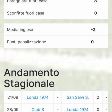
Pareggiare fuori casa
8
Sconfitte fuori casa
0
Media inglese
-2
Punti penalizzazione
0
Andamento
Stagionale
21/09
Londa 1974
-
San Salvi S.
2
-
28/09
Club S
-
Londa 1974
0
-