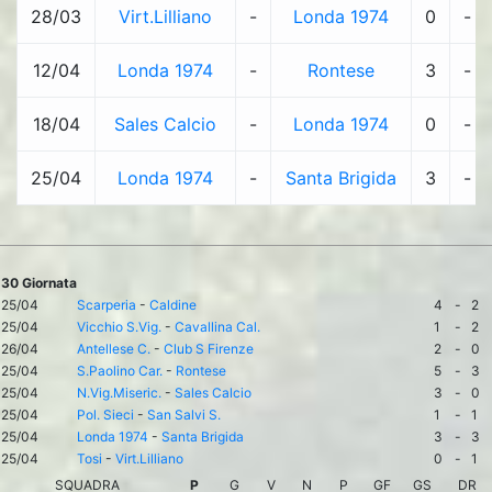
28/03
Virt.Lilliano
-
Londa 1974
0
-
12/04
Londa 1974
-
Rontese
3
-
18/04
Sales Calcio
-
Londa 1974
0
-
25/04
Londa 1974
-
Santa Brigida
3
-
30 Giornata
25/04
Scarperia
-
Caldine
4
-
2
25/04
Vicchio S.Vig.
-
Cavallina Cal.
1
-
2
26/04
Antellese C.
-
Club S Firenze
2
-
0
25/04
S.Paolino Car.
-
Rontese
5
-
3
25/04
N.Vig.Miseric.
-
Sales Calcio
3
-
0
25/04
Pol. Sieci
-
San Salvi S.
1
-
1
25/04
Londa 1974
-
Santa Brigida
3
-
3
25/04
Tosi
-
Virt.Lilliano
0
-
1
SQUADRA
P
G
V
N
P
GF
GS
DR