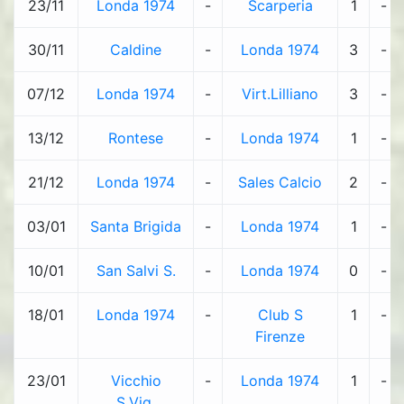
23/11
Londa 1974
-
Scarperia
1
-
30/11
Caldine
-
Londa 1974
3
-
07/12
Londa 1974
-
Virt.Lilliano
3
-
13/12
Rontese
-
Londa 1974
1
-
21/12
Londa 1974
-
Sales Calcio
2
-
03/01
Santa Brigida
-
Londa 1974
1
-
10/01
San Salvi S.
-
Londa 1974
0
-
18/01
Londa 1974
-
Club S
1
-
Firenze
23/01
Vicchio
-
Londa 1974
1
-
S.Vig.