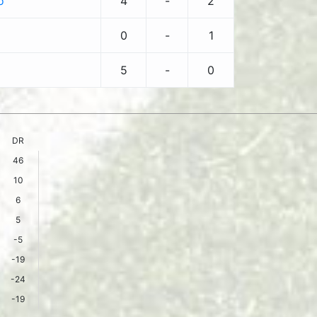
o
4
-
2
0
-
1
5
-
0
DR
46
10
6
5
-5
-19
-24
-19