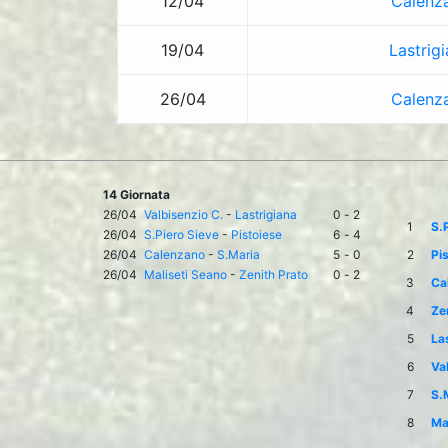
12/04
Calenz
19/04
Lastrig
26/04
Calenz
14 Giornata
26/04
Valbisenzio C.
-
Lastrigiana
0
-
2
1
S.
26/04
S.Piero Sieve
-
Pistoiese
6
-
4
26/04
Calenzano
-
S.Maria
5
-
0
2
Pi
26/04
Maliseti Seano
-
Zenith Prato
0
-
2
3
Ca
4
Ze
5
La
6
Va
7
S.
8
Ma