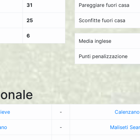
31
Pareggiare fuori casa
25
Sconfitte fuori casa
6
Media inglese
Punti penalizzazione
onale
Sieve
-
Calenzano
ano
-
Maliseti Sea