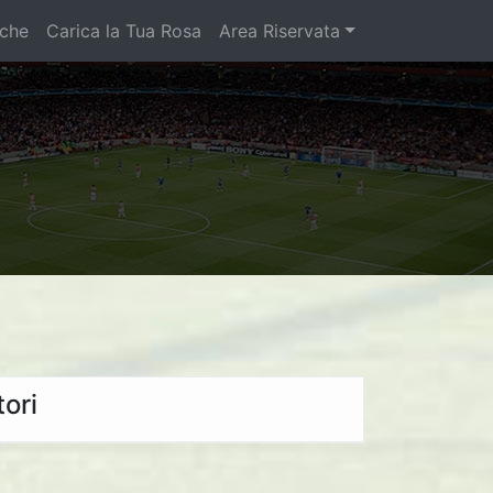
iche
Carica la Tua Rosa
Area Riservata
ori