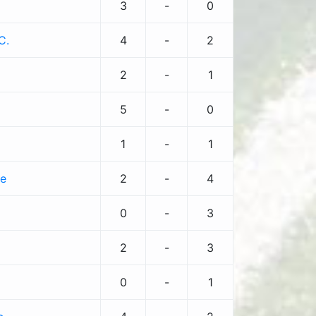
3
-
0
C.
4
-
2
2
-
1
a
5
-
0
1
-
1
ve
2
-
4
0
-
3
2
-
3
0
-
1