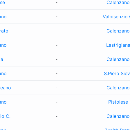
ese
-
Calenzano
ano
-
Valbisenzio 
rato
-
Calenzano
ano
-
Lastrigian
ia
-
Calenzano
ano
-
S.Piero Sie
Seano
-
Calenzano
ano
-
Pistoiese
io C.
-
Calenzano