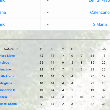
ano
-
Zenith Prat
iana
-
Calenzano
ano
-
S.Maria
SQUADRA
P
G
V
N
P
GF
GS
Piero Sieve
42
14
14
0
0
61
15
stoiese
29
14
9
2
3
32
22
lenzano
22
14
7
1
6
31
25
nith Prato
19
14
5
4
5
27
22
strigiana
16
14
4
4
6
23
28
lbisenzio C.
13
14
4
1
9
13
32
Maria
10
14
3
1
10
17
41
liseti Seano
9
14
2
3
9
12
31