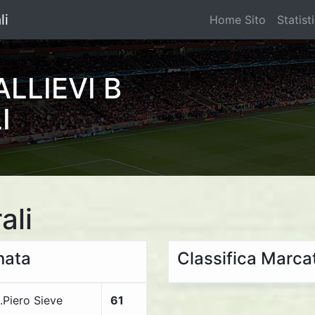
li
Home Sito
Statist
LLIEVI B
I
ali
rnata
Classifica Marcat
.Piero Sieve
61