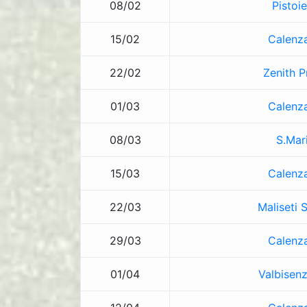
08/02
Pistoi
15/02
Calenz
22/02
Zenith P
01/03
Calenz
08/03
S.Mar
15/03
Calenz
22/03
Maliseti 
29/03
Calenz
01/04
Valbisenz