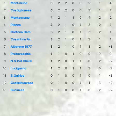
1
Montalcino
6
2
2
0
0
5
1
4
2
Castiglionese
6
2
2
0
0
3
1
2
3
Montagnano
4
2
1
1
0
4
2
2
4
Pienza
3
2
1
0
1
3
2
1
5
Cortona Cam.
3
2
1
0
1
3
2
1
6
Casentino Ac.
3
2
1
0
1
2
1
1
7
Alberoro 1977
3
2
1
0
1
1
2
-1
8
Pratovecchio
1
1
0
1
0
0
0
0
9
N.S.Pol.Chiusi
1
2
0
1
1
0
2
-2
10
Lucignano
1
2
0
1
1
2
5
-3
11
S.Quirico
0
1
0
0
1
0
1
-1
12
Castelnuovese
0
1
0
0
1
1
3
-2
13
Bucinese
0
1
0
0
1
0
2
-2