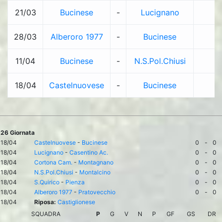
21/03
Bucinese
-
Lucignano
-
28/03
Alberoro 1977
-
Bucinese
-
11/04
Bucinese
-
N.S.Pol.Chiusi
-
18/04
Castelnuovese
-
Bucinese
-
26 Giornata
18/04
Castelnuovese
-
Bucinese
0
-
0
18/04
Lucignano
-
Casentino Ac.
0
-
0
18/04
Cortona Cam.
-
Montagnano
0
-
0
18/04
N.S.Pol.Chiusi
-
Montalcino
0
-
0
18/04
S.Quirico
-
Pienza
0
-
0
18/04
Alberoro 1977
-
Pratovecchio
0
-
0
18/04
Riposa:
Castiglionese
SQUADRA
P
G
V
N
P
GF
GS
DR