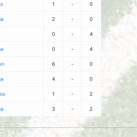
lo
1
-
0
na
2
-
0
0
-
4
na
0
-
4
ri
6
-
0
na
4
-
0
so
1
-
2
na
3
-
2