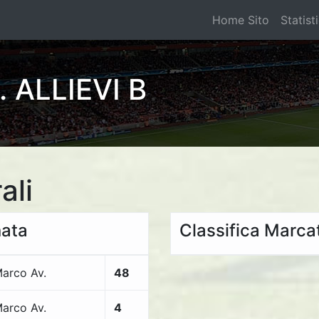
Home Sito
Statist
 ALLIEVI B
ali
nata
Classifica Marcat
Marco Av.
48
Marco Av.
4