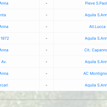
.Anna
-
Pieve S.Pao
anta
-
Aquila S.An
.Anna
-
Atl.Lucca
 1972
-
Aquila S.An
.Anna
-
Cit. Capanno
 Av.
-
Aquila S.An
.Anna
-
AC Montigno
rcari
-
Aquila S.An