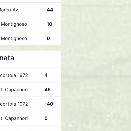
Marco Av.
44
 Montignoso
10
 Montignoso
0
rnata
icortola 1972
4
it. Capannori
45
icortola 1972
-40
it. Capannori
0