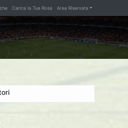
iche
Carica la Tua Rosa
Area Riservata
ori