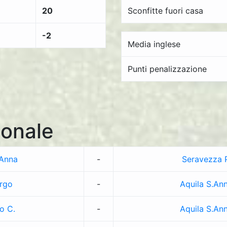
20
Sconfitte fuori casa
-2
Media inglese
Punti penalizzazione
onale
.Anna
-
Seravezza P
rgo
-
Aquila S.An
o C.
-
Aquila S.An