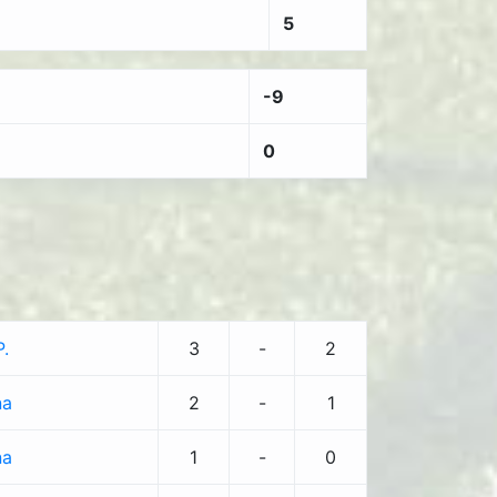
5
-9
0
.
3
-
2
na
2
-
1
na
1
-
0