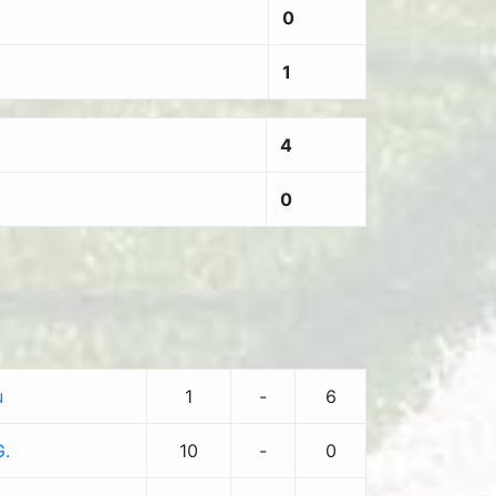
0
1
4
0
u
1
-
6
G.
10
-
0