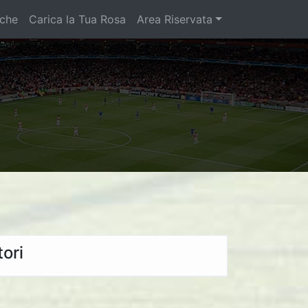
iche
Carica la Tua Rosa
Area Riservata
ori