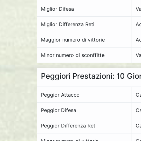
Miglior Difesa
Va
Miglior Differenza Reti
A
Maggior numero di vittorie
A
Minor numero di sconffitte
Va
Peggiori Prestazioni: 10 Gio
Peggior Attacco
Ca
Peggior Difesa
Ca
Peggior Differenza Reti
Ca