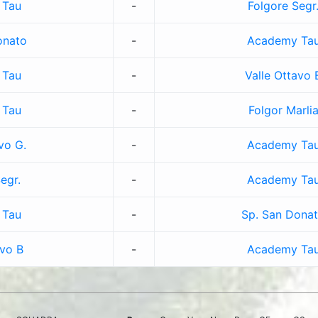
 Tau
-
Folgore Segr
onato
-
Academy Ta
 Tau
-
Valle Ottavo 
 Tau
-
Folgor Marli
vo G.
-
Academy Ta
egr.
-
Academy Ta
 Tau
-
Sp. San Dona
avo B
-
Academy Ta