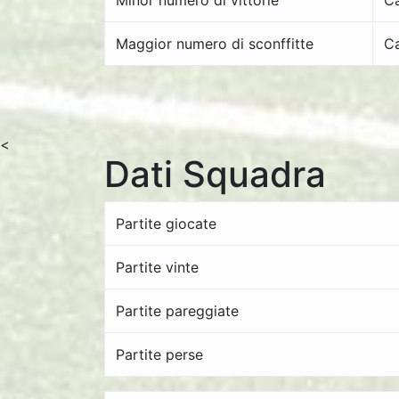
Minor numero di vittorie
Ca
Maggior numero di sconffitte
Ca
<
Dati Squadra
Partite giocate
Partite vinte
Partite pareggiate
Partite perse