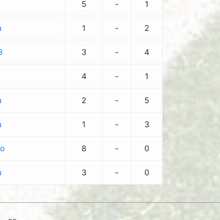
.
5
-
1
u
1
-
2
B
3
-
4
a
4
-
1
u
2
-
5
u
1
-
3
to
8
-
0
u
3
-
0