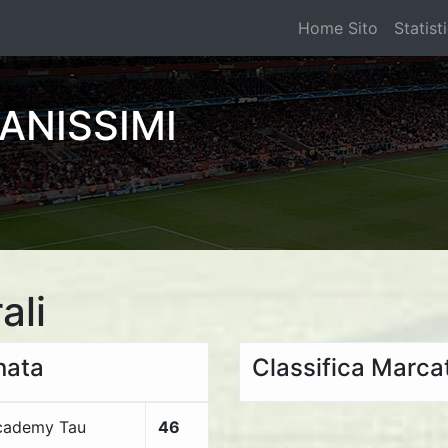
Home Sito
Statist
ANISSIMI
ali
rnata
Classifica Marcat
cademy Tau
46