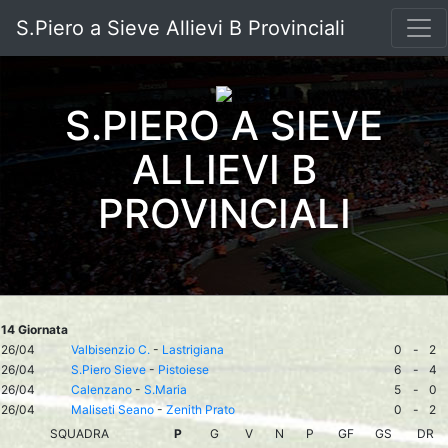
S.Piero a Sieve Allievi B Provinciali
S.PIERO A SIEVE
ALLIEVI B
PROVINCIALI
14 Giornata
26/04
Valbisenzio C.
-
Lastrigiana
0
-
2
26/04
S.Piero Sieve
-
Pistoiese
6
-
4
26/04
Calenzano
-
S.Maria
5
-
0
26/04
Maliseti Seano
-
Zenith Prato
0
-
2
SQUADRA
P
G
V
N
P
GF
GS
DR