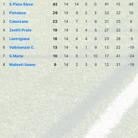
1
S.Piero Sieve
42
14
14
0
0
61
15
46
2
Pistoiese
29
14
9
2
3
32
22
10
3
Calenzano
22
14
7
1
6
31
25
6
4
Zenith Prato
19
14
5
4
5
27
22
5
5
Lastrigiana
16
14
4
4
6
23
28
-5
6
Valbisenzio C.
13
14
4
1
9
13
32
-19
7
S.Maria
10
14
3
1
10
17
41
-24
8
Maliseti Seano
9
14
2
3
9
12
31
-19