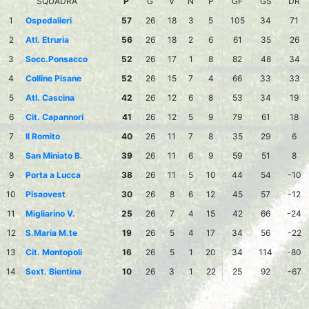
SQUADRA
P
G
V
N
P
GF
GS
DR
1
Ospedalieri
57
26
18
3
5
105
34
71
2
Atl. Etruria
56
26
18
2
6
61
35
26
3
Socc.Ponsacco
52
26
17
1
8
82
48
34
4
Colline Pisane
52
26
15
7
4
66
33
33
5
Atl. Cascina
42
26
12
6
8
53
34
19
6
Cit. Capannori
41
26
12
5
9
79
61
18
7
Il Romito
40
26
11
7
8
35
29
6
8
San Miniato B.
39
26
11
6
9
59
51
8
9
Porta a Lucca
38
26
11
5
10
44
54
-10
10
Pisaovest
30
26
8
6
12
45
57
-12
11
Migliarino V.
25
26
7
4
15
42
66
-24
12
S.Maria M.te
19
26
5
4
17
34
56
-22
13
Cit. Montopoli
16
26
5
1
20
34
114
-80
14
Sext. Bientina
10
26
3
1
22
25
92
-67