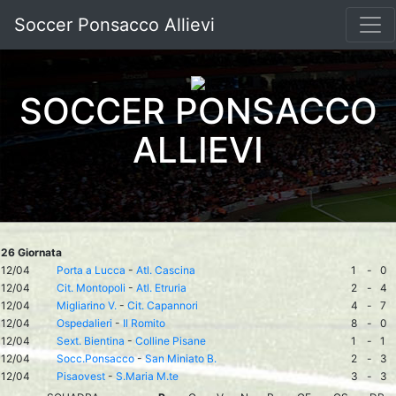
Soccer Ponsacco Allievi
SOCCER PONSACCO
ALLIEVI
26 Giornata
12/04
Porta a Lucca
-
Atl. Cascina
1
-
0
12/04
Cit. Montopoli
-
Atl. Etruria
2
-
4
12/04
Migliarino V.
-
Cit. Capannori
4
-
7
12/04
Ospedalieri
-
Il Romito
8
-
0
12/04
Sext. Bientina
-
Colline Pisane
1
-
1
12/04
Socc.Ponsacco
-
San Miniato B.
2
-
3
12/04
Pisaovest
-
S.Maria M.te
3
-
3