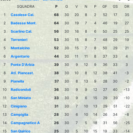
SQUADRA
P
G
V
N
P
GF
GS
DR
1
Casolese Cal.
68
30
20
8
2
52
17
35
2
Badesse Mont.
64
30
19
7
4
46
19
27
3
Scarlino Cal.
56
30
16
8
6
50
25
25
4
Torrenieri
53
30
15
8
7
48
29
19
5
Montalcino
52
30
15
7
8
50
29
21
6
Argentario
44
30
11
11
8
37
33
4
7
Ponte D'Arbia
39
30
9
12
9
36
33
3
8
Atl. Piancast.
38
30
10
8
12
38
41
-3
9
Pianella
37
30
8
13
9
28
30
-2
10
Radicondoli
36
30
9
9
12
27
40
-13
11
San Miniato
33
30
9
6
15
29
39
-10
12
Cinigiano
31
30
7
10
13
29
51
-22
13
Campiglia
28
30
6
10
14
26
34
-8
14
Campagnatico A
26
30
7
5
18
31
56
-25
15
San Quirico
25
30
5
10
15
19
33
-14