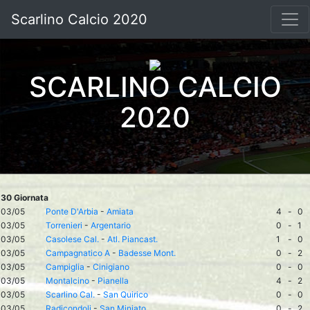
Scarlino Calcio 2020
SCARLINO CALCIO
2020
30 Giornata
03/05
Ponte D'Arbia
-
Amiata
4
-
0
03/05
Torrenieri
-
Argentario
0
-
1
03/05
Casolese Cal.
-
Atl. Piancast.
1
-
0
03/05
Campagnatico A
-
Badesse Mont.
0
-
2
03/05
Campiglia
-
Cinigiano
0
-
0
03/05
Montalcino
-
Pianella
4
-
2
03/05
Scarlino Cal.
-
San Quirico
0
-
0
03/05
Radicondoli
-
San Miniato
0
-
2