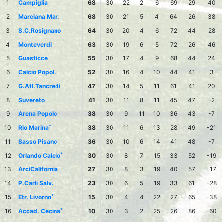
1
Campiglia
68
30
22
2
6
69
29
40
2
Marciana Mar.
68
30
21
5
4
64
26
38
3
S.C.Rosignano
64
30
20
4
6
72
44
28
4
Monteverdi
63
30
19
6
5
72
26
46
5
Guasticce
55
30
17
4
9
68
44
24
6
Calcio Popol.
52
30
16
4
10
44
41
3
7
G.Atl.Tancredi
47
30
14
5
11
61
41
20
8
Suvereto
41
30
11
8
11
45
47
-2
9
Arena Popolo
38
30
9
11
10
36
43
-7
*
10
Rio Marina
38
30
11
6
13
28
49
-21
11
Sasso Pisano
36
30
10
6
14
41
48
-7
*
12
Orlando Calcio
30
30
8
7
15
33
52
-19
13
ArciCalifornia
27
30
8
3
19
40
57
-17
14
P.Carli Salv.
23
30
6
5
19
33
61
-28
*
15
Etr. Livorno
15
30
4
4
22
27
65
-38
*
16
Accad. Cecina
10
30
3
2
25
26
86
-60