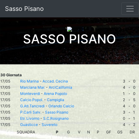
Sasso Pisano
SASSO PISANO
30 Giornata
17/05
Rio Marina
-
Accad. Cecina
3
-
0
17/05
Marciana Mar.
-
ArciCalifornia
4
-
0
17/05
Monteverdi
-
Arena Popolo
1
-
0
17/05
Calcio Popol.
-
Campiglia
2
-
5
17/05
G.Atl.Tancredi
-
Orlando Calcio
4
-
0
17/05
P.Carli Salv.
-
Sasso Pisano
3
-
1
17/05
Etr. Livorno
-
S.C.Rosignano
0
-
1
17/05
Guasticce
-
Suvereto
4
-
2
SQUADRA
P
G
V
N
P
GF
GS
DR