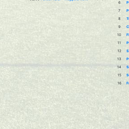
6
P
7
P
8
T
9
C
10
F
11
P
12
S
13
P
14
S
15
S
16
F