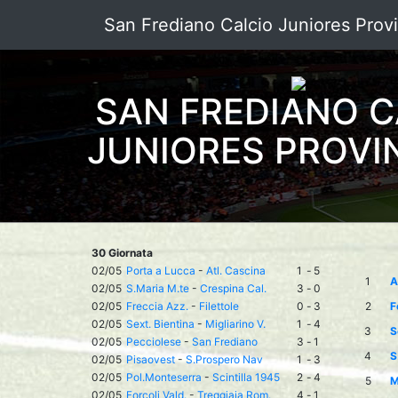
San Frediano Calcio Juniores Provi
SAN FREDIANO C
JUNIORES PROVI
30 Giornata
02/05
Porta a Lucca
-
Atl. Cascina
1
-
5
1
A
02/05
S.Maria M.te
-
Crespina Cal.
3
-
0
02/05
Freccia Azz.
-
Filettole
0
-
3
2
F
02/05
Sext. Bientina
-
Migliarino V.
1
-
4
3
S
02/05
Pecciolese
-
San Frediano
3
-
1
4
S
02/05
Pisaovest
-
S.Prospero Nav
1
-
3
02/05
Pol.Monteserra
-
Scintilla 1945
2
-
4
5
M
02/05
Forcoli Vald.
-
Treggiaia Rom.
4
-
1