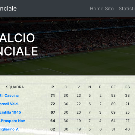
nciale
Home Sito
Statist
ALCIO
NCIALE
SQUADRA
P
G
V
N
P
GF
GS
tl. Cascina
74
30
23
5
2
93
33
orcoli Vald.
72
30
22
6
2
89
21
cintilla 1945
67
30
20
7
3
69
25
.Prospero Nav
64
30
19
7
4
64
27
igliarino V.
62
30
19
5
6
81
40