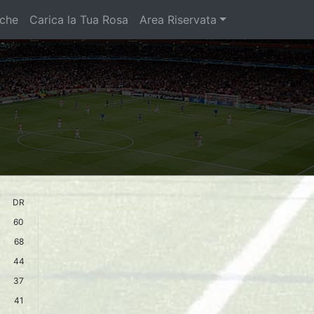
iche
Carica la Tua Rosa
Area Riservata
DR
60
68
44
37
41