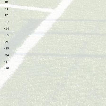
18
41
17
-19
-34
-13
-24
-25
-34
-81
-96