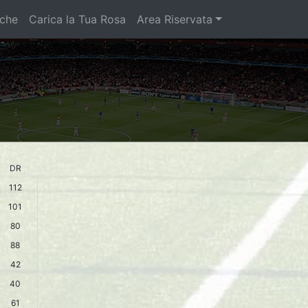
iche
Carica la Tua Rosa
Area Riservata
DR
112
101
80
88
42
40
61