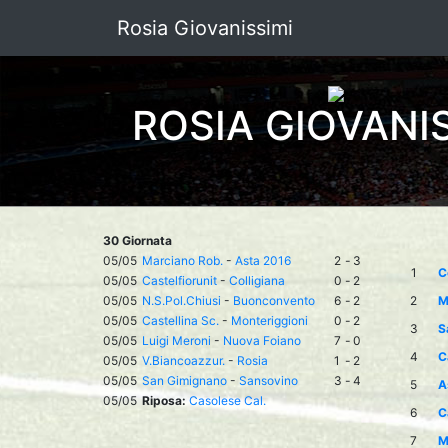
Rosia Giovanissimi
ROSIA GIOVANI
30 Giornata
05/05
Marciano Rob.
-
Asta 2016
2
-
3
1
C
05/05
Castelfiorunit
-
Colligiana
0
-
2
05/05
N.S.Pol.Chiusi
-
Buonconvento
6
-
2
2
M
05/05
Castellina Sc.
-
Monteriggioni
0
-
2
3
S
05/05
Luigi Meroni
-
Nuova Foiano
7
-
0
4
C
05/05
V.Biancoazzur.
-
Rosia
1
-
2
05/05
San Gimignano
-
Sansovino
3
-
4
5
A
05/05
Riposa:
Casolese Cal.
6
C
7
M