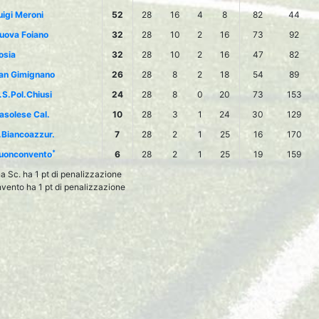
uigi Meroni
52
28
16
4
8
82
44
uova Foiano
32
28
10
2
16
73
92
osia
32
28
10
2
16
47
82
an Gimignano
26
28
8
2
18
54
89
.S.Pol.Chiusi
24
28
8
0
20
73
153
asolese Cal.
10
28
3
1
24
30
129
.Biancoazzur.
7
28
2
1
25
16
170
*
uonconvento
6
28
2
1
25
19
159
na Sc. ha 1 pt di penalizzazione
ento ha 1 pt di penalizzazione