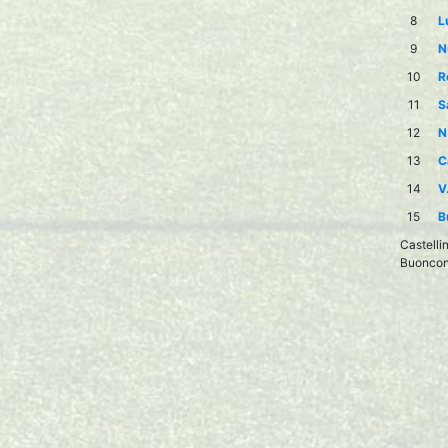
8
L
9
N
10
R
11
S
12
N
13
C
14
V
15
B
Castelli
Buonconv