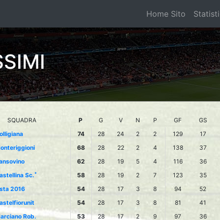
Home Sito
Statist
SSIMI
SQUADRA
P
G
V
N
P
GF
GS
olligiana
74
28
24
2
2
129
17
onteriggioni
68
28
22
2
4
138
37
ansovino
62
28
19
5
4
116
36
*
astellina Sc.
58
28
19
2
7
123
35
sta 2016
54
28
17
3
8
94
52
astelfiorunit
54
28
17
3
8
81
41
arciano Rob.
53
28
17
2
9
97
36