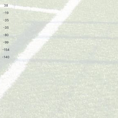
38
-19
-35
-35
-80
-99
-154
-140