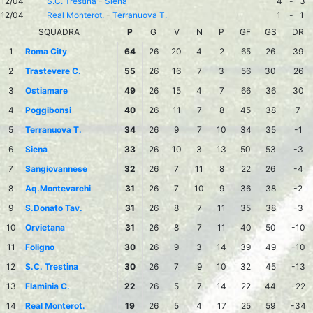
12/04
S.C. Trestina
-
Siena
4
-
3
12/04
Real Monterot.
-
Terranuova T.
1
-
1
SQUADRA
P
G
V
N
P
GF
GS
DR
1
Roma City
64
26
20
4
2
65
26
39
2
Trastevere C.
55
26
16
7
3
56
30
26
3
Ostiamare
49
26
15
4
7
66
36
30
4
Poggibonsi
40
26
11
7
8
45
38
7
5
Terranuova T.
34
26
9
7
10
34
35
-1
6
Siena
33
26
10
3
13
50
53
-3
7
Sangiovannese
32
26
7
11
8
22
26
-4
8
Aq.Montevarchi
31
26
7
10
9
36
38
-2
9
S.Donato Tav.
31
26
8
7
11
35
38
-3
10
Orvietana
31
26
8
7
11
40
50
-10
11
Foligno
30
26
9
3
14
39
49
-10
12
S.C. Trestina
30
26
7
9
10
32
45
-13
13
Flaminia C.
22
26
5
7
14
22
44
-22
14
Real Monterot.
19
26
5
4
17
25
59
-34