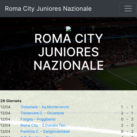
Roma City Juniores Nazionale
ROMA CITY
JUNIORES
NAZIONALE
26 Giornata
12/04
Ostiamare
-
Aq.Montevarchi
1
-
1
12/04
Trastevere C.
-
Orvietana
2
-
1
12/04
Foligno
-
Poggibonsi
0
-
2
12/04
Roma City
-
S.Donato Tav.
2
-
0
12/04
Flaminia C.
-
Sangiovannese
0
-
2