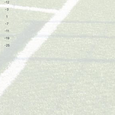
-12
-3
1
-7
-11
-19
-25