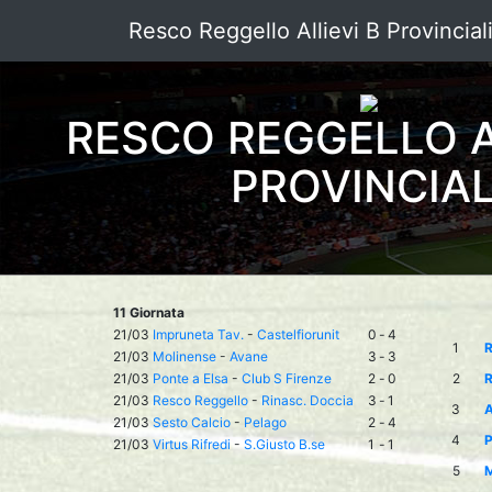
Resco Reggello Allievi B Provincial
RESCO REGGELLO A
PROVINCIAL
11 Giornata
21/03
Impruneta Tav.
-
Castelfiorunit
0
-
4
1
R
21/03
Molinense
-
Avane
3
-
3
21/03
Ponte a Elsa
-
Club S Firenze
2
-
0
2
R
21/03
Resco Reggello
-
Rinasc. Doccia
3
-
1
3
A
21/03
Sesto Calcio
-
Pelago
2
-
4
4
P
21/03
Virtus Rifredi
-
S.Giusto B.se
1
-
1
5
M