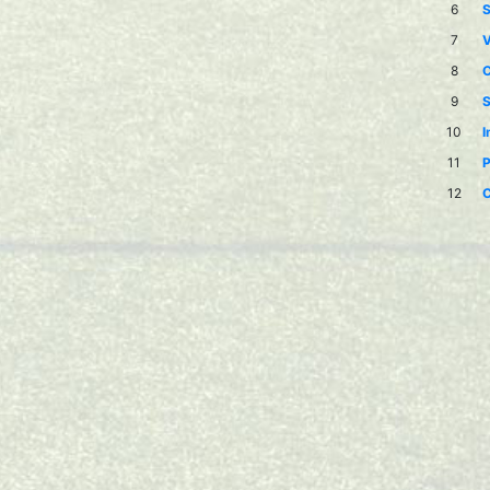
6
S
7
V
8
C
9
S
10
I
11
P
12
C