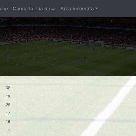
iche
Carica la Tua Rosa
Area Riservata
DR
19
25
17
16
-1