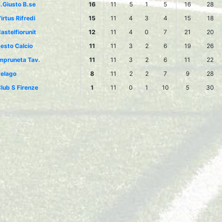
.Giusto B.se
16
11
5
1
5
16
28
irtus Rifredi
15
11
4
3
4
15
18
astelfiorunit
12
11
4
0
7
21
20
esto Calcio
11
11
3
2
6
19
26
mpruneta Tav.
11
11
3
2
6
11
22
elago
8
11
2
2
7
9
28
lub S Firenze
1
11
0
1
10
5
30