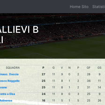
i
Home Sito
Statist
LLIEVI B
I
SQUADRA
P
G
V
N
P
GF
GS
inasc. Doccia
27
11
9
0
2
28
9
esco Reggello
25
11
8
1
2
36
11
vane
25
11
8
1
2
31
14
onte a Elsa
24
11
8
0
3
25
9
olinense
16
11
5
1
5
25
26