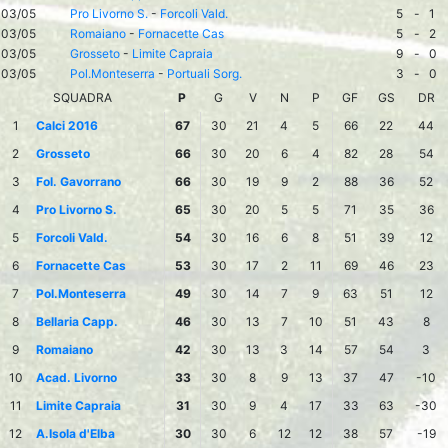
03/05
Pro Livorno S.
-
Forcoli Vald.
5
-
1
03/05
Romaiano
-
Fornacette Cas
5
-
2
03/05
Grosseto
-
Limite Capraia
9
-
0
03/05
Pol.Monteserra
-
Portuali Sorg.
3
-
0
SQUADRA
P
G
V
N
P
GF
GS
DR
1
Calci 2016
67
30
21
4
5
66
22
44
2
Grosseto
66
30
20
6
4
82
28
54
3
Fol. Gavorrano
66
30
19
9
2
88
36
52
4
Pro Livorno S.
65
30
20
5
5
71
35
36
5
Forcoli Vald.
54
30
16
6
8
51
39
12
6
Fornacette Cas
53
30
17
2
11
69
46
23
7
Pol.Monteserra
49
30
14
7
9
63
51
12
8
Bellaria Capp.
46
30
13
7
10
51
43
8
9
Romaiano
42
30
13
3
14
57
54
3
10
Acad. Livorno
33
30
8
9
13
37
47
-10
11
Limite Capraia
31
30
9
4
17
33
63
-30
12
A.Isola d'Elba
30
30
6
12
12
38
57
-19