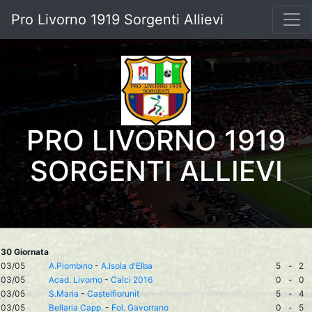
Pro Livorno 1919 Sorgenti Allievi
PRO LIVORNO 1919
SORGENTI ALLIEVI
30 Giornata
03/05
A.Piombino
-
A.Isola d'Elba
5
-
2
03/05
Acad. Livorno
-
Calci 2016
0
-
0
03/05
S.Maria
-
Castelfiorunit
5
-
4
03/05
Bellaria Capp.
-
Fol. Gavorrano
0
-
5