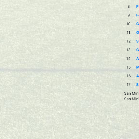
8
P
9
F
10
C
11
G
12
S
13
C
14
A
15
M
16
A
17
S
San Mini
San Mini