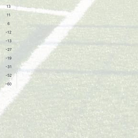
13
11
6
-12
-13
-27
-19
-31
-52
-60