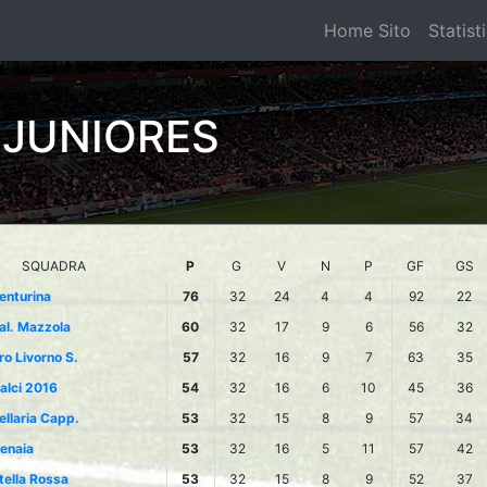
Home Sito
Statist
 JUNIORES
SQUADRA
P
G
V
N
P
GF
GS
enturina
76
32
24
4
4
92
22
al. Mazzola
60
32
17
9
6
56
32
ro Livorno S.
57
32
16
9
7
63
35
alci 2016
54
32
16
6
10
45
36
ellaria Capp.
53
32
15
8
9
57
34
enaia
53
32
16
5
11
57
42
tella Rossa
53
32
15
8
9
52
37