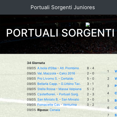
Portuali Sorgenti Juniores
PORTUALI SORGENTI
34 Giornata
09/05
A.Isola d'Elba
-
Atl. Piombino
8
-
4
1
V
09/05
Val. Mazzola
-
Calci 2016
2
-
0
09/05
Pro Livorno S.
-
Certaldo
5
-
0
2
V
09/05
Bellaria Capp.
-
G.Urbino Tac.
3
-
1
3
P
09/05
Stella Rossa
-
Massa Valpiana
5
-
2
4
C
09/05
Castelfioren.
-
Portuali Sorg.
2
-
3
09/05
San Miniato B.
-
San Miniato
3
-
0
5
B
09/05
Fornacette Cas
-
Venturina
0
-
2
6
C
09/05
Riposa:
Cenaia
7
S