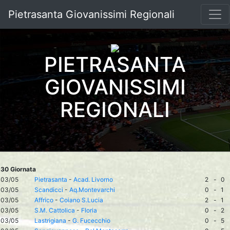
Pietrasanta Giovanissimi Regionali
PIETRASANTA
GIOVANISSIMI
REGIONALI
30 Giornata
03/05
Pietrasanta
-
Acad. Livorno
2
-
0
03/05
Scandicci
-
Aq.Montevarchi
0
-
1
03/05
Affrico
-
Coiano S.Lucia
2
-
1
03/05
S.M. Cattolica
-
Floria
0
-
2
03/05
Lastrigiana
-
G. Fucecchio
0
-
5