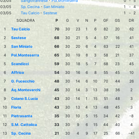
03/05
Sangiovannese
-
Pol.Monteserra
0
-
5
03/05
Sp. Cecina
-
San Miniato
1
-
4
03/05
Tau Calcio
-
Sestese
1
-
2
SQUADRA
P
G
V
N
P
GF
GS
DR
1
Tau Calcio
70
30
23
1
6
82
20
62
2
Sestese
68
30
21
5
4
57
16
41
3
San Miniato
66
30
20
6
4
63
22
41
4
Pol.Monteserra
65
30
19
8
3
58
21
37
5
Scandicci
59
30
18
5
7
68
23
45
6
Affrico
54
30
16
6
8
55
45
10
7
G. Fucecchio
48
30
14
6
10
70
44
26
8
Aq.Montevarchi
45
30
14
3
13
38
36
2
9
Coiano S.Lucia
43
30
14
1
15
51
48
3
10
Floria
43
30
13
4
13
48
45
3
11
Pietrasanta
35
30
10
5
15
34
42
-8
12
S.M. Cattolica
33
30
9
6
15
44
40
4
13
Sp. Cecina
21
30
4
9
17
25
66
-41