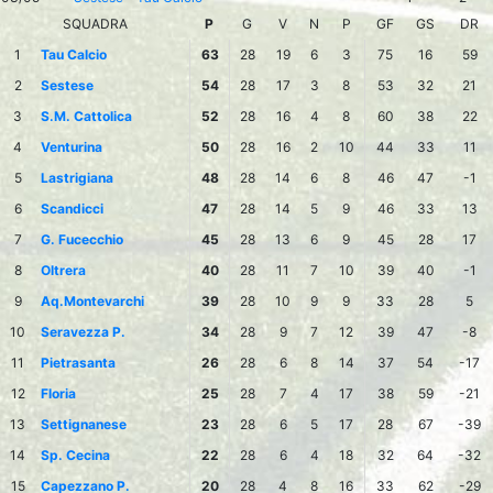
SQUADRA
P
G
V
N
P
GF
GS
DR
1
Tau Calcio
63
28
19
6
3
75
16
59
2
Sestese
54
28
17
3
8
53
32
21
3
S.M. Cattolica
52
28
16
4
8
60
38
22
4
Venturina
50
28
16
2
10
44
33
11
5
Lastrigiana
48
28
14
6
8
46
47
-1
6
Scandicci
47
28
14
5
9
46
33
13
7
G. Fucecchio
45
28
13
6
9
45
28
17
8
Oltrera
40
28
11
7
10
39
40
-1
9
Aq.Montevarchi
39
28
10
9
9
33
28
5
10
Seravezza P.
34
28
9
7
12
39
47
-8
11
Pietrasanta
26
28
6
8
14
37
54
-17
12
Floria
25
28
7
4
17
38
59
-21
13
Settignanese
23
28
6
5
17
28
67
-39
14
Sp. Cecina
22
28
6
4
18
32
64
-32
15
Capezzano P.
20
28
4
8
16
33
62
-29