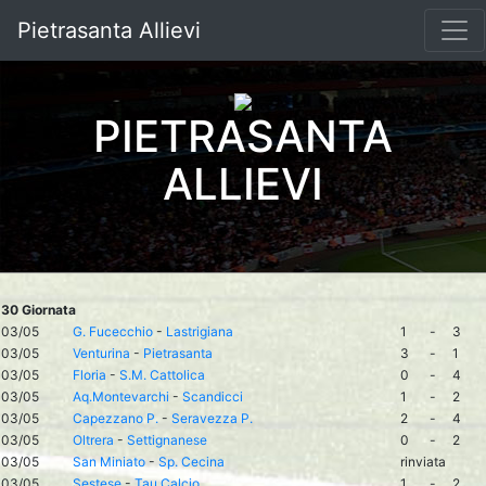
Pietrasanta Allievi
PIETRASANTA
ALLIEVI
30 Giornata
03/05
G. Fucecchio
-
Lastrigiana
1
-
3
03/05
Venturina
-
Pietrasanta
3
-
1
03/05
Floria
-
S.M. Cattolica
0
-
4
03/05
Aq.Montevarchi
-
Scandicci
1
-
2
03/05
Capezzano P.
-
Seravezza P.
2
-
4
03/05
Oltrera
-
Settignanese
0
-
2
03/05
San Miniato
-
Sp. Cecina
rinviata
03/05
Sestese
-
Tau Calcio
1
-
2