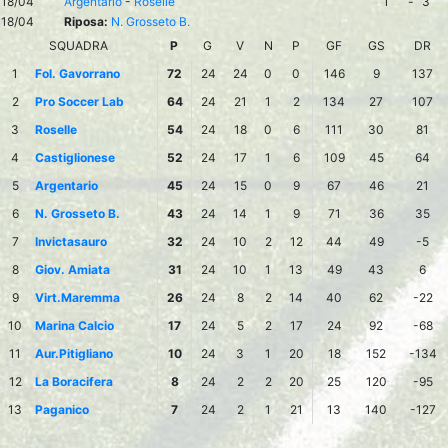
18/04
Argentario
-
Roselle
1
-
3
18/04
Riposa:
N. Grosseto B.
SQUADRA
P
G
V
N
P
GF
GS
DR
1
Fol. Gavorrano
72
24
24
0
0
146
9
137
2
Pro Soccer Lab
64
24
21
1
2
134
27
107
3
Roselle
54
24
18
0
6
111
30
81
4
Castiglionese
52
24
17
1
6
109
45
64
5
Argentario
45
24
15
0
9
67
46
21
6
N. Grosseto B.
43
24
14
1
9
71
36
35
7
Invictasauro
32
24
10
2
12
44
49
-5
8
Giov. Amiata
31
24
10
1
13
49
43
6
9
Virt.Maremma
26
24
8
2
14
40
62
-22
10
Marina Calcio
17
24
5
2
17
24
92
-68
11
Aur.Pitigliano
10
24
3
1
20
18
152
-134
12
La Boracifera
8
24
2
2
20
25
120
-95
13
Paganico
7
24
2
1
21
13
140
-127