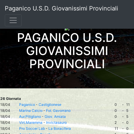
Paganico U.S.D. Giovanissimi Provinciali
PAGANICO U.S.D.
GIOVANISSIMI
PROVINCIALI
26 Giornata
18/04
Paganico
-
Castiglionese
0
-
11
18/04
Marina Calcio
-
Fol. Gavorrano
0
-
5
18/04
Aur.Pitigliano
-
Giov. Amiata
0
-
5
18/04
Virt.Maremma
-
Invictasauro
2
-
0
18/04
Pro Soccer Lab
-
La Boracifera
11
-
0