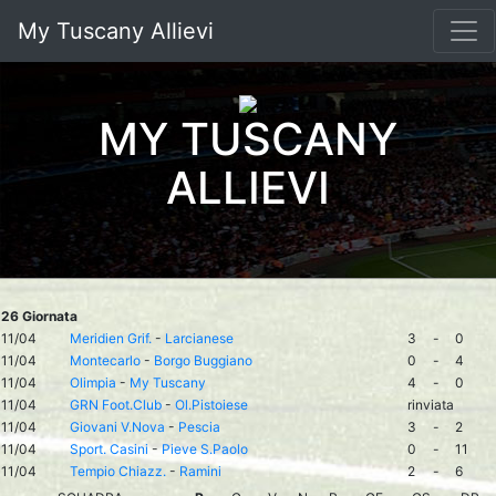
My Tuscany Allievi
MY TUSCANY
ALLIEVI
26 Giornata
11/04
Meridien Grif.
-
Larcianese
3
-
0
11/04
Montecarlo
-
Borgo Buggiano
0
-
4
11/04
Olimpia
-
My Tuscany
4
-
0
11/04
GRN Foot.Club
-
Ol.Pistoiese
rinviata
11/04
Giovani V.Nova
-
Pescia
3
-
2
11/04
Sport. Casini
-
Pieve S.Paolo
0
-
11
11/04
Tempio Chiazz.
-
Ramini
2
-
6