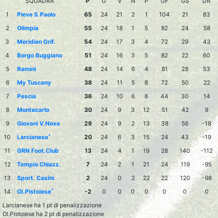
SQUADRA
P
G
V
N
P
GF
GS
DR
1
Pieve S.Paolo
65
24
21
2
1
104
21
83
2
Olimpia
55
24
18
1
5
82
24
58
3
Meridien Grif.
54
24
17
3
4
72
29
43
4
Borgo Buggiano
51
24
16
3
5
82
22
60
5
Ramini
48
24
14
6
4
81
28
53
6
My Tuscany
38
24
11
5
8
72
50
22
7
Pescia
36
24
10
6
8
44
30
14
8
Montecarlo
30
24
9
3
12
51
42
9
9
Giovani V.Nova
29
24
9
2
13
38
56
-18
*
10
Larcianese
20
24
6
3
15
24
43
-19
11
GRN Foot.Club
13
24
4
1
19
28
140
-112
12
Tempio Chiazz.
7
24
2
1
21
24
119
-95
13
Sport. Casini
2
24
0
2
22
22
120
-98
*
14
Ol.Pistoiese
-2
0
0
0
0
0
0
0
Larcianese ha 1 pt di penalizzazione
Ol.Pistoiese ha 2 pt di penalizzazione